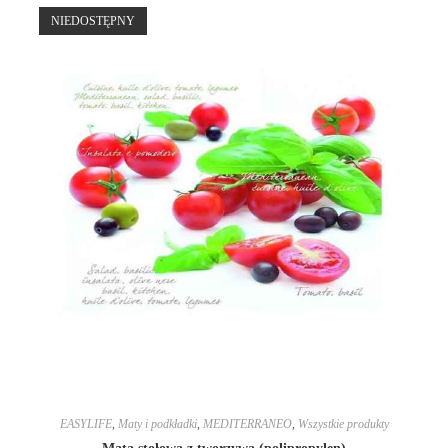
NIEDOSTĘPNY
EASYLIFE
,
Maty i podkładki
,
MEDITERRANEO
,
Wszystkie produkty