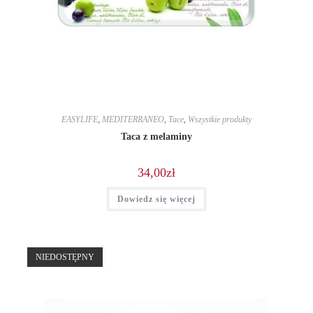
EASYLIFE
,
MEDITERRANEO
,
Tace
,
Wszystkie produkty
Taca z melaminy
34,00
zł
Dowiedz się więcej
NIEDOSTĘPNY