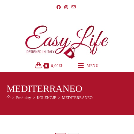
Koniec
treści
0
0,00
ZŁ
MENU
MEDITERRANEO
>
Produkty
>
KOLEKCJE
>
MEDITERRANEO