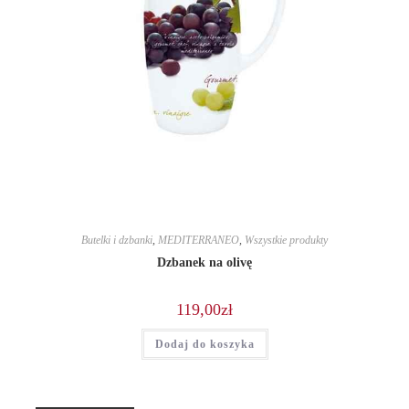
Butelki i dzbanki
,
MEDITERRANEO
,
Wszystkie produkty
Dzbanek na olivę
119,00
zł
Dodaj do koszyka