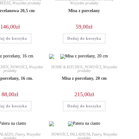
BREEZE
,
Wszystkie produkty
Wszystkie produkty
rcelanowa 20,5 cm
Misa z porcelany
146,00
zł
59,00
zł
aj do koszyka
Dodaj do koszyka
CHEN
,
NOWOŚCI
,
Wszystkie
HOME & KITCHEN
,
NOWOŚCI
,
Wszystkie
produkty
produkty
 porcelany, 16 cm.
Misa z porcelany, 20 cm
88,00
zł
215,00
zł
aj do koszyka
Dodaj do koszyka
PALAZZO
,
Patery
,
Wszystkie
NOWOŚCI
,
PALLADIUM
,
Patery
,
Wszystkie
produkty
produkty