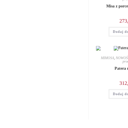
Misa z porce
273
Dodaj d
MIMOSA
,
NOWOŚ
pro
Patera 
312
Dodaj d