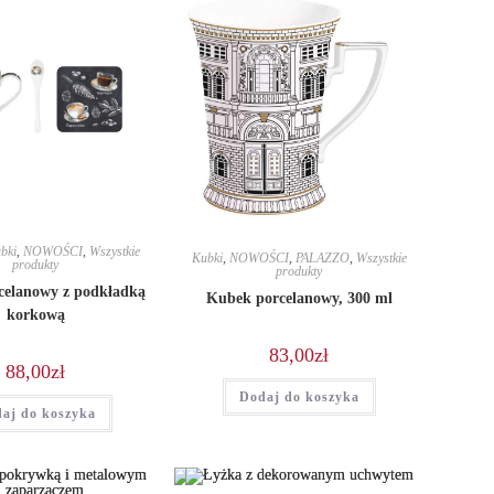
bki
,
NOWOŚCI
,
Wszystkie
Kubki
,
NOWOŚCI
,
PALAZZO
,
Wszystkie
produkty
produkty
celanowy z podkładką
Kubek porcelanowy, 300 ml
korkową
83,00
zł
88,00
zł
Dodaj do koszyka
aj do koszyka