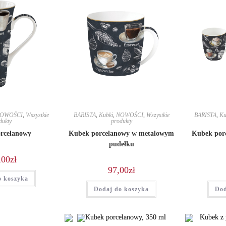
OWOŚCI
,
Wszystkie
BARISTA
,
Kubki
,
NOWOŚCI
,
Wszystkie
BARISTA
,
Ku
dukty
produkty
rcelanowy
Kubek porcelanowy w metalowym
Kubek por
pudełku
,00
zł
97,00
zł
o koszyka
Dodaj do koszyka
Dod