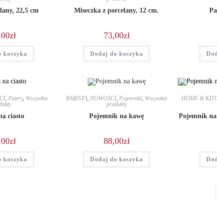
lany, 22,5 cm
Miseczka z porcelany, 12 cm.
Pa
,00
zł
73,00
zł
o koszyka
Dodaj do koszyka
Dod
CI
,
Patery
,
Wszystkie
BARISTA
,
NOWOŚCI
,
Pojemniki
,
Wszystkie
HOME & KIT
dukty
produkty
na ciasto
Pojemnik na kawę
Pojemnik na 
,00
zł
88,00
zł
o koszyka
Dodaj do koszyka
Dod