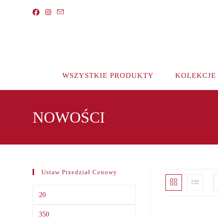
Koniec
treści
WSZYSTKIE PRODUKTY
KOLEKCJE
NOWOŚCI
Ustaw Przedział Cenowy
Cena
min
Cena