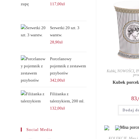
117,00
zł
Serwetki 20 szt. 3
warstw.
28,90
zł
Porcelanowy
pojemnik z zestawem
Kubki
,
NOWOŚCI
,
P
przyborów
pro
342,00
zł
Kubek porcel
Filiżanka z
83,
talerzykiem, 200 ml.
132,00
zł
Dodaj d
Social Media
KOLEKCJE
,
Misy i