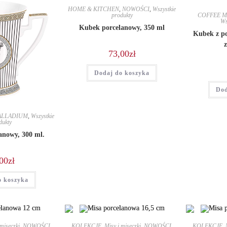
HOME & KITCHEN
,
NOWOŚCI
,
Wszystkie
produkty
COFFEE M
Ws
Kubek porcelanowy, 350 ml
Kubek z p
73,00
zł
Dodaj do koszyka
Dod
ALLADIUM
,
Wszystkie
dukty
anowy, 300 ml.
00
zł
o koszyka
 miseczki
,
NOWOŚCI
,
KOLEKCJE
,
Misy i miseczki
,
NOWOŚCI
,
KOLEKCJE
,