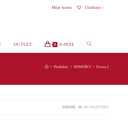
Moje konto
Ulubione –
TOGGLE
E
OUTLET
0,00
ZŁ
0
WEBSITE
>
Produkty
>
NOWOŚCI
>
Strona 2
SEARCH
WIDOK:
24
48
WSZYSTKO