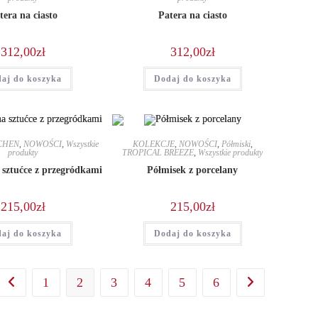
tera na ciasto
Patera na ciasto
312,00
zł
312,00
zł
aj do koszyka
Dodaj do koszyka
CHEN
,
NOWOŚCI
,
Wszystkie
KOLEKCJE
,
NOWOŚCI
,
Półmiski
,
produkty
TROPICAL BREEZE
,
Wszystkie produkty
sztućce z przegródkami
Półmisek z porcelany
215,00
zł
215,00
zł
aj do koszyka
Dodaj do koszyka
1
2
3
4
5
6