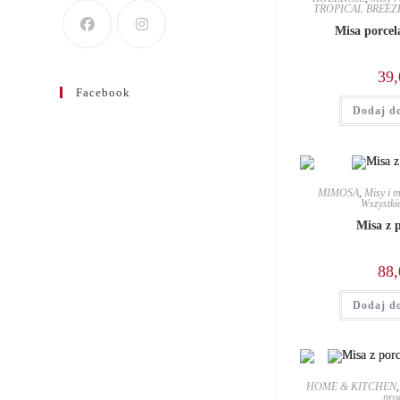
TROPICAL BREEZ
Misa porce
39,
Facebook
Dodaj d
MIMOSA
,
Misy i m
Wszystki
Misa z 
88,
Dodaj d
HOME & KITCHEN
pro