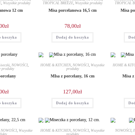
E
,
Wszystkie produkty
TROPICAL BREEZE
,
Wszystkie produkty
TROPICAL 
lanowa 12 cm
Misa porcelanowa 16,5 cm
Misa po
00
zł
78,00
zł
o koszyka
Dodaj do koszyka
Dod
iseczki
,
NOWOŚCI
,
HOME & KITCHEN
,
NOWOŚCI
,
Wszystkie
HOME & KIT
e produkty
produkty
porcelany
MIsa z porcelany, 16 cm
Misa z
00
zł
127,00
zł
o koszyka
Dodaj do koszyka
Dod
,
NOWOŚCI
,
Wszystkie
HOME & KITCHEN
,
NOWOŚCI
,
Wszystkie
NOWOŚCI
,
dukty
produkty