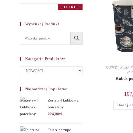
max
FILTRUJ
Wyszukaj Produkt
Kategorie Produktów
BARISTA
,
Kubki
,
N
pro
Kubek po
Najbardziej Popularne
107
Zestaw 4 kubków z
Dodaj d
porcelany
224,00
zł
Talerz na zupę