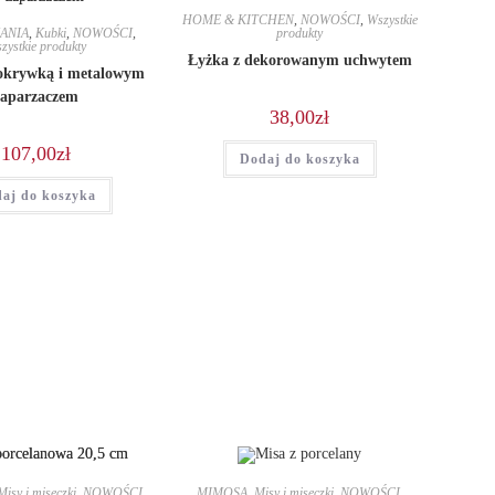
HOME & KITCHEN
,
NOWOŚCI
,
Wszystkie
ANIA
,
Kubki
,
NOWOŚCI
,
produkty
zystkie produkty
Łyżka z dekorowanym uchwytem
okrywką i metalowym
zaparzaczem
38,00
zł
107,00
zł
Dodaj do koszyka
aj do koszyka
Misy i miseczki
,
NOWOŚCI
,
MIMOSA
,
Misy i miseczki
,
NOWOŚCI
,