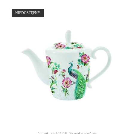
NIEDOSTĘPNY
Czajniki
,
PEACOCK
,
Wszystkie produkty