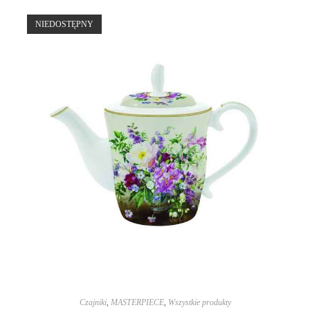
NIEDOSTĘPNY
Czajniki
,
MASTERPIECE
,
Wszystkie produkty