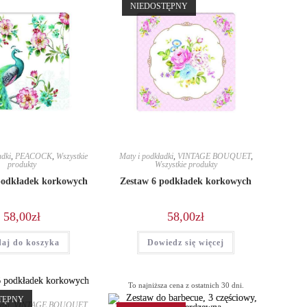
NIEDOSTĘPNY
adki
,
PEACOCK
,
Wszystkie
Maty i podkładki
,
VINTAGE BOUQUET
,
produkty
Wszystkie produkty
podkładek korkowych
Zestaw 6 podkładek korkowych
58,00
zł
58,00
zł
aj do koszyka
Dowiedz się więcej
To najniższa cena z ostatnich 30 dni.
TĘPNY
dki
,
VINTAGE BOUQUET
,