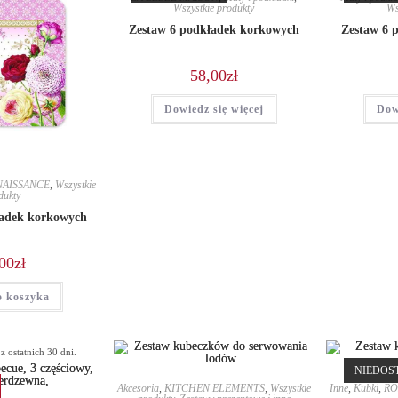
Wszystkie produkty
Ws
Zestaw 6 podkładek korkowych
Zestaw 6 
58,00
zł
Dowiedz się więcej
Dow
NAISSANCE
,
Wszystkie
dukty
ładek korkowych
00
zł
o koszyka
z ostatnich 30 dni.
NIEDOS
Akcesoria
,
KITCHEN ELEMENTS
,
Wszystkie
Inne
,
Kubki
,
RO