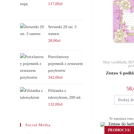
117,00
zł
Serwetki 20 szt. 3
warstw.
28,90
zł
Porcelanowy
Maty i podkładki
,
RE
pojemnik z zestawem
pro
przyborów
Zestaw 6 podk
342,00
zł
58,
Filiżanka z
talerzykiem, 200 ml.
Dodaj d
132,00
zł
To najniższa cena 
Social Media
PROMOCJA!