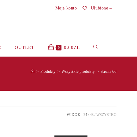
Moje konto
Ulubione –
TOGGLE
E
OUTLET
0,00
ZŁ
0
WEBSITE
>
Produkty
>
Wszystkie produkty
>
Strona 66
SEARCH
WIDOK:
24
48
WSZYSTKO