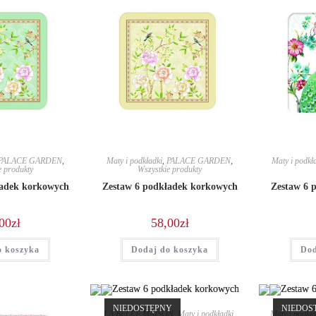
PALACE GARDEN
,
Maty i podkładki
,
PALACE GARDEN
,
Maty i podkł
e produkty
Wszystkie produkty
ładek korkowych
Zestaw 6 podkładek korkowych
Zestaw 6 
00
zł
58,00
zł
o koszyka
Dodaj do koszyka
Dod
NIEDOSTĘPNY
NIEDOS
LA BELLE MAISON
,
Maty i podkładki
,
Maty i podkła