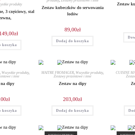
produkty
,
Zestawy prezentowe i inne
Zestaw ku
ystkie produkty
Zestaw kubeczków do serwowania
, 3 częściowy, stal
lodów
zewna,
89,00
zł
Pierwotna
Aktualna
149,00
zł
cena
cena
Dow
wynosiła:
wynosi:
Dodaj do koszyka
o koszyka
399,00zł.
149,00zł.
,
Wszystkie produkty
,
MAITRE FROMAGER
,
Wszystkie produkty
,
CUISINE M
entowe i inne
Zestawy prezentowe i inne
Zestaw
 na dipy
Zestaw na dipy
Ze
,00
zł
203,00
zł
o koszyka
Dodaj do koszyka
Dod