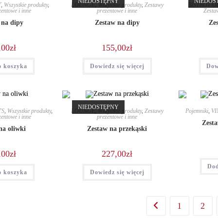
NIEDOSTĘPNY
NIEDOS
T
,
Wszystkie produkty
,
LOUNGE
,
Wszystkie produkty
,
Zestawy
BISTROT O
entowe i inne
prezentowe i inne
Zestaw
 na dipy
Zestaw na dipy
Ze
,00
zł
155,00
zł
o koszyka
Dowiedz się więcej
Dow
NIEDOSTĘPNY
TS
,
Wszystkie produkty
,
LOUNGE
,
Wszystkie produkty
,
Zestawy
Pojemniki
,
VI
entowe i inne
prezentowe i inne
Zest
na oliwki
Zestaw na przekąski
,00
zł
227,00
zł
Dod
o koszyka
Dowiedz się więcej
1
2