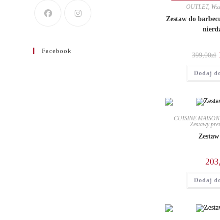
OUTLET
,
Wsz
Zestaw do barbecue
nierd
Facebook
399,00
zł
Dodaj d
CUISINE MAISON
Zestawy prez
Zestaw
203
Dodaj d