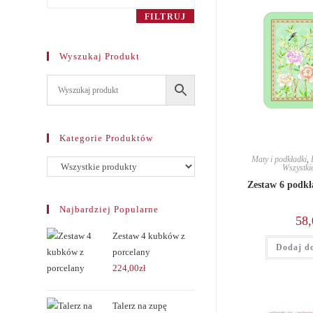
max
FILTRUJ
Wyszukaj Produkt
Kategorie Produktów
Maty i podkładki
,
Wszystki
Zestaw 6 podk
Najbardziej Popularne
58,
Zestaw 4 kubków z
Dodaj d
porcelany
224,00
zł
Talerz na zupę