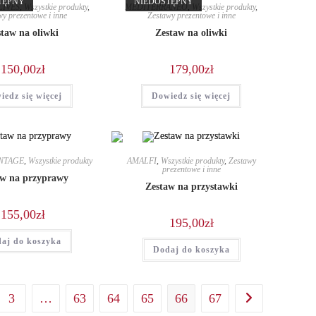
TĘPNY
NIEDOSTĘPNY
LIVES
,
Wszystkie produkty
,
MEDITERRANEO
,
Wszystkie produkty
,
y prezentowe i inne
Zestawy prezentowe i inne
staw na oliwki
Zestaw na oliwki
150,00
zł
179,00
zł
iedz się więcej
Dowiedz się więcej
NTAGE
,
Wszystkie produkty
AMALFI
,
Wszystkie produkty
,
Zestawy
prezentowe i inne
aw na przyprawy
Zestaw na przystawki
155,00
zł
195,00
zł
aj do koszyka
Dodaj do koszyka
3
…
63
64
65
66
67