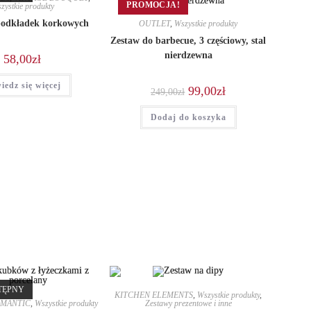
PROMOCJA!
zystkie produkty
podkładek korkowych
OUTLET
,
Wszystkie produkty
Zestaw do barbecue, 3 częściowy, stal
nierdzewna
58,00
zł
iedz się więcej
Pierwotna
Aktualna
99,00
zł
249,00
zł
cena
cena
wynosiła:
wynosi:
Dodaj do koszyka
249,00zł.
99,00zł.
TĘPNY
KITCHEN ELEMENTS
,
Wszystkie produkty
,
MANTIC
,
Wszystkie produkty
Zestawy prezentowe i inne