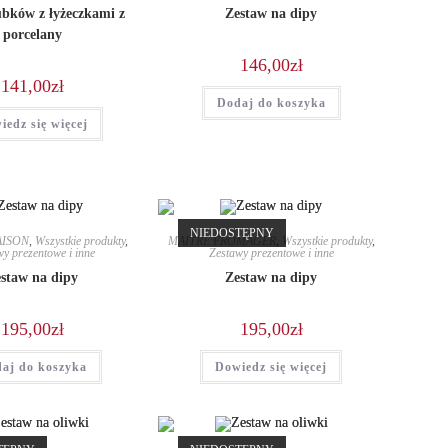
bków z łyżeczkami z
Zestaw na dipy
porcelany
146,00
zł
141,00
zł
Dodaj do koszyka
iedz się więcej
NIEDOSTĘPNY
AISON
,
Wszystkie produkty
,
MAITRE FROMAGER
,
Wszystkie produkty
,
y prezentowe i inne
Zestawy prezentowe i inne
staw na dipy
Zestaw na dipy
195,00
zł
195,00
zł
aj do koszyka
Dowiedz się więcej