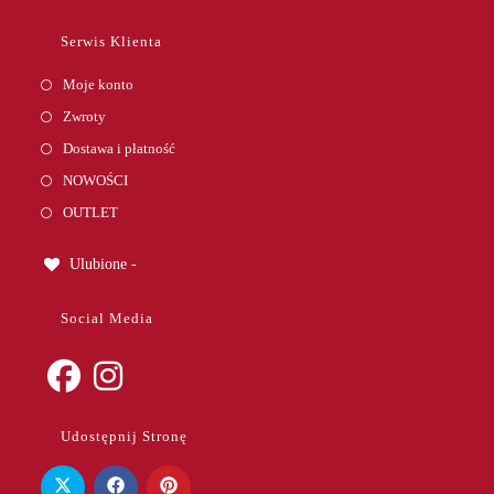
in
your
Serwis Klienta
application
Moje konto
Zwroty
Dostawa i płatność
NOWOŚCI
OUTLET
Ulubione -
Social Media
Opens
Opens
Udostępnij Stronę
in
in
a
a