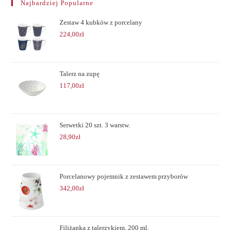
Najbardziej Popularne
Zestaw 4 kubków z porcelany
224,00
zł
Talerz na zupę
117,00
zł
Serwetki 20 szt. 3 warstw.
28,90
zł
Porcelanowy pojemnik z zestawem przyborów
342,00
zł
Filiżanka z talerzykiem, 200 ml.