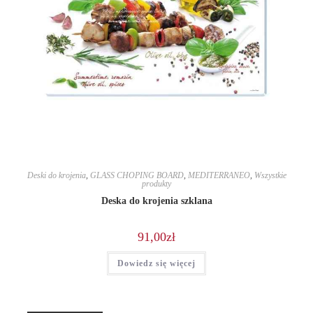
Deski do krojenia
,
GLASS CHOPING BOARD
,
MEDITERRANEO
,
Wszystkie
produkty
Deska do krojenia szklana
91,00
zł
Dowiedz się więcej