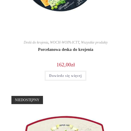
Deski do krojenia
,
WOCH-WOPA-ICTT
,
Wszystkie produkty
Porcelanowa deska do krojenia
162,00
zł
Dowiedz się więcej
NIEDOSTĘPNY