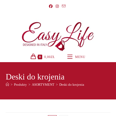
Koniec
treści
0
0,00
ZŁ
MENU
Deski do krojenia
>
Produkty
>
ASORTYMENT
>
Deski do krojenia