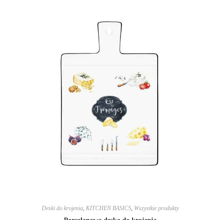
Deski do krojenia
,
KITCHEN BASICS
,
Wszystkie produkty