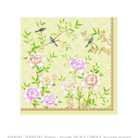
NAPKINS - SERWETKI
,
Napkins - Serwetki
,
PALACE GARDEN
,
Wszystkie produkty