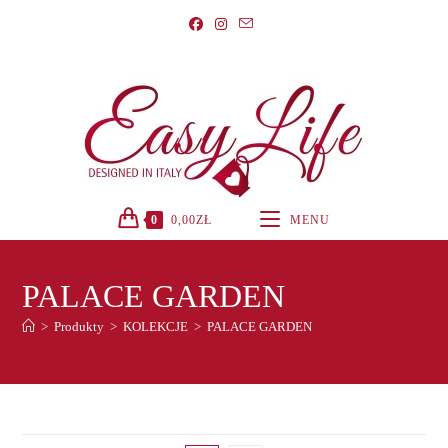
Koniec
treści
0
0,00
ZŁ
MENU
PALACE GARDEN
>
Produkty
>
KOLEKCJE
>
PALACE GARDEN