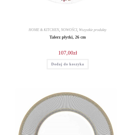
HOME & KITCHEN
,
NOWOŚCI
,
Wszystkie produkty
Talerz płytki, 26 cm
107,00
zł
Dodaj do koszyka