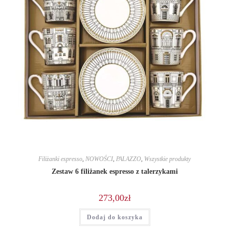
Filiżanki espresso
,
NOWOŚCI
,
PALAZZO
,
Wszystkie produkty
Zestaw 6 filiżanek espresso z talerzykami
273,00
zł
Dodaj do koszyka