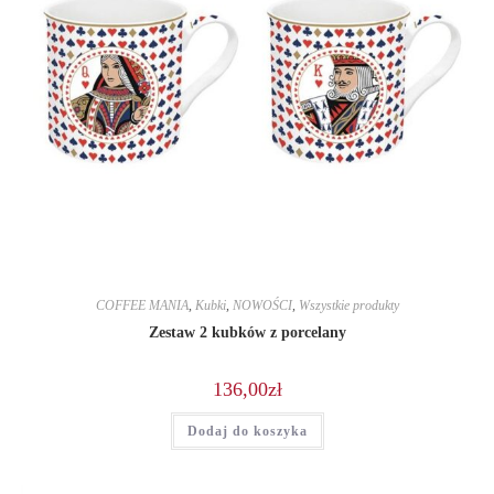
COFFEE MANIA
,
Kubki
,
NOWOŚCI
,
Wszystkie produkty
Zestaw 2 kubków z porcelany
136,00
zł
Dodaj do koszyka