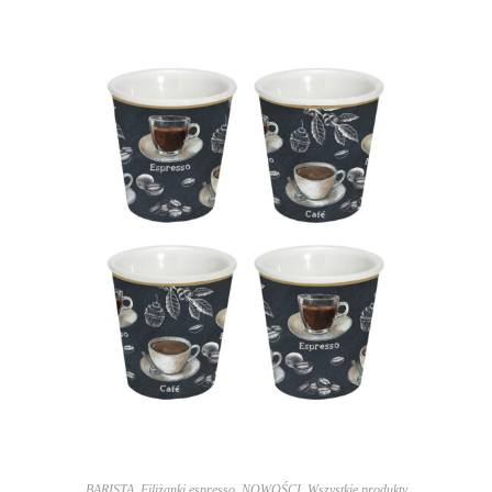
BARISTA
,
Filiżanki espresso
,
NOWOŚCI
,
Wszystkie produkty