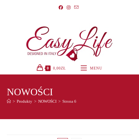
Koniec
treści
0
0,00
ZŁ
MENU
NOWOŚCI
>
Produkty
>
NOWOŚCI
>
Strona 6