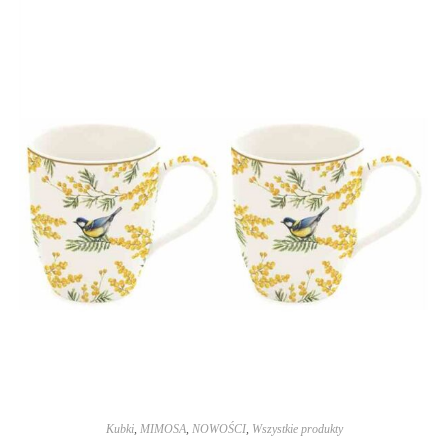
Kubki
,
MIMOSA
,
NOWOŚCI
,
Wszystkie produkty