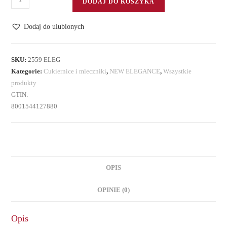
DODAJ DO KOSZYKA
Cukiernica
i
Dodaj do ulubionych
mlecznik
do
kawy
SKU:
2559 ELEG
Kategorie:
Cukiernice i mleczniki
,
NEW ELEGANCE
,
Wszystkie
produkty
GTIN:
8001544127880
OPIS
OPINIE (0)
Opis