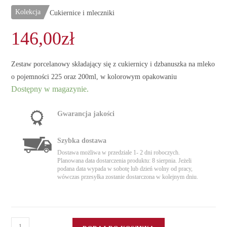
Kolekcja
Cukiernice i mleczniki
146,00
zł
Zestaw porcelanowy składający się z cukiernicy i dzbanuszka na mleko
o pojemności 225 oraz 200ml, w kolorowym opakowaniu
Dostępny w magazynie.
Gwarancja jakości
Szybka dostawa
Dostawa możliwa w przedziale 1- 2 dni roboczych.
Planowana data dostarczenia produktu: 8 sierpnia. Jeżeli
podana data wypada w sobotę lub dzień wolny od pracy,
wówczas przesyłka zostanie dostarczona w kolejnym dniu.
ilość