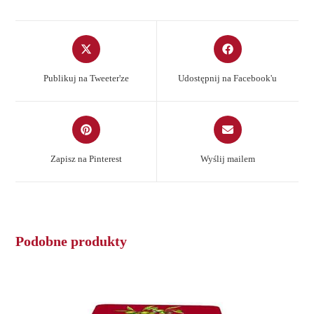
Opens
Opens
in
in
a
a
Publikuj na Tweeter'ze
Udostępnij na Facebook'u
new
new
window
window
Opens
Opens
in
in
a
a
Zapisz na Pinterest
Wyślij mailem
new
new
window
window
Podobne produkty