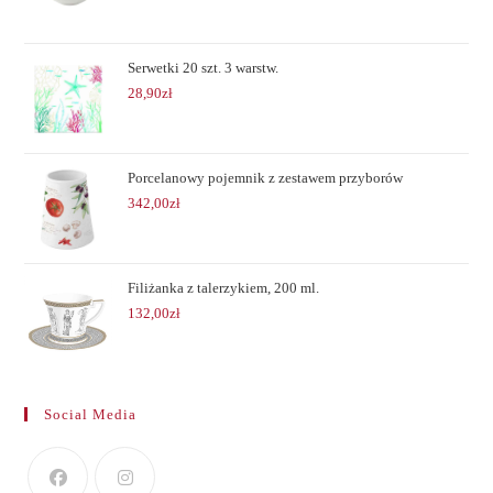
Serwetki 20 szt. 3 warstw.
28,90
zł
Porcelanowy pojemnik z zestawem przyborów
342,00
zł
Filiżanka z talerzykiem, 200 ml.
132,00
zł
Social Media