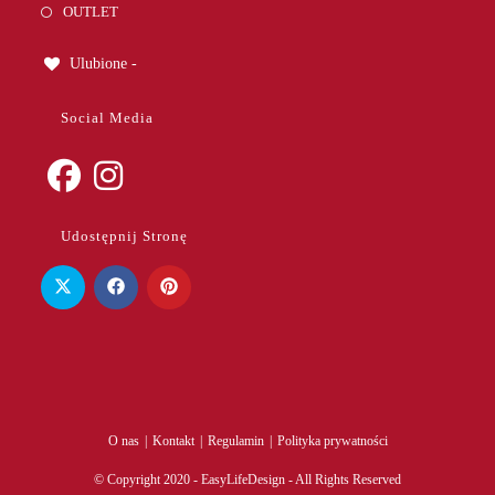
OUTLET
Ulubione -
Social Media
Opens
Opens
Udostępnij Stronę
in
in
a
a
new
new
tab
tab
O nas
Kontakt
Regulamin
Polityka prywatności
© Copyright 2020 - EasyLifeDesign - All Rights Reserved