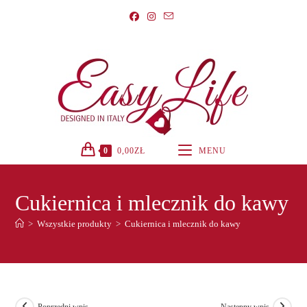
Koniec
treści
0
0,00
ZŁ
MENU
Cukiernica i mlecznik do kawy
>
Wszystkie produkty
>
Cukiernica i mlecznik do kawy
Poprzedni wpis
Następny wpis