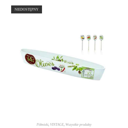
NIEDOSTĘPNY
Półmiski
,
VINTAGE
,
Wszystkie produkty