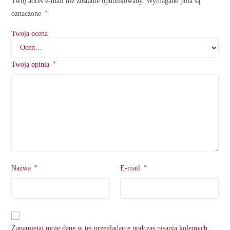
Twój adres e-mail nie zostanie opublikowany.
Wymagane pola są
*
oznaczone
Twoja ocena
*
Twoja opinia
*
*
Nazwa
E-mail
Zapamiętaj moje dane w tej przeglądarce podczas pisania kolejnych