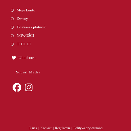
Moje konto
Zwroty
Dostawa i płatność
NOWOŚCI
OUTLET
Ulubione -
Social Media
Opens
Opens
in
in
a
a
new
new
tab
tab
O nas
Kontakt
Regulamin
Polityka prywatności