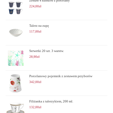
Zestaw 4 kubków z porcelany
224,00
zł
Talerz na zupę
117,00
zł
Serwetki 20 szt. 3 warstw.
28,90
zł
Porcelanowy pojemnik z zestawem przyborów
342,00
zł
Filiżanka z talerzykiem, 200 ml.
132,00
zł