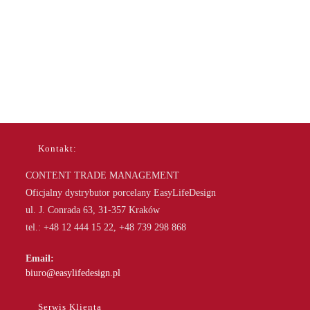
Kontakt:
CONTENT TRADE MANAGEMENT
Oficjalny dystrybutor porcelany EasyLifeDesign
ul. J. Conrada 63, 31-357 Kraków
tel.: +48 12 444 15 22, +48 739 298 868
Email:
Opens
biuro@easylifedesign.pl
in
your
Serwis Klienta
application