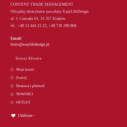
CONTENT TRADE MANAGEMENT
Oficjalny dystrybutor porcelany EasyLifeDesign
ul. J. Conrada 63, 31-357 Kraków
tel.: +48 12 444 15 22, +48 739 298 868
Email:
Opens
biuro@easylifedesign.pl
in
your
Serwis Klienta
application
Moje konto
Zwroty
Dostawa i płatność
NOWOŚCI
OUTLET
Ulubione -