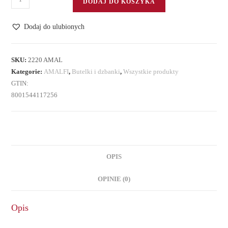
DODAJ DO KOSZYKA
Dzbanek
na
Dodaj do ulubionych
oliwę/ocet
SKU:
2220 AMAL
Kategorie:
AMALFI
,
Butelki i dzbanki
,
Wszystkie produkty
GTIN:
8001544117256
OPIS
OPINIE (0)
Opis