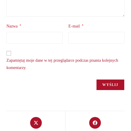
*
*
Nazwa
E-mail
Zapamiętaj moje dane w tej przeglądarce podczas pisania kolejnych
komentarzy.
Opens
Opens
in
in