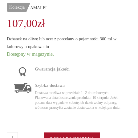
Kolekcja
AMALFI
107,00
zł
Dzbanek na oliwę lub ocet z porcelany o pojemności 300 ml w
kolorowym opakowaniu
Dostępny w magazynie.
Gwarancja jakości
Szybka dostawa
Dostawa możliwa w przedziale 1- 2 dni roboczych.
Planowana data dostarczenia produktu: 10 sierpnia. Jeżeli
podana data wypada w sobotę lub dzień wolny od pracy,
wówczas przesyłka zostanie dostarczona w kolejnym dniu.
ilość