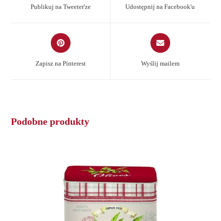
a
a
Publikuj na Tweeter'ze
Udostępnij na Facebook'u
new
new
window
window
Opens
Opens
in
in
a
a
Zapisz na Pinterest
Wyślij mailem
new
new
window
window
Podobne produkty