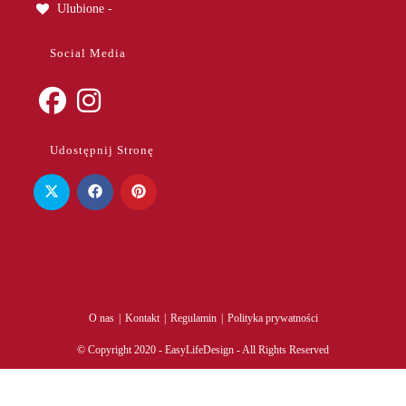
Ulubione -
Social Media
Opens
Opens
Udostępnij Stronę
in
in
a
a
new
new
tab
tab
O nas
Kontakt
Regulamin
Polityka prywatności
© Copyright 2020 - EasyLifeDesign - All Rights Reserved