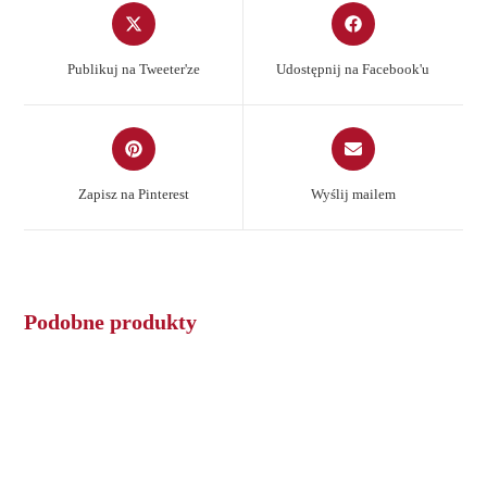
Opens
Opens
in
in
a
a
Publikuj na Tweeter'ze
Udostępnij na Facebook'u
new
new
window
window
Opens
Opens
in
in
a
a
Zapisz na Pinterest
Wyślij mailem
new
new
window
window
Podobne produkty