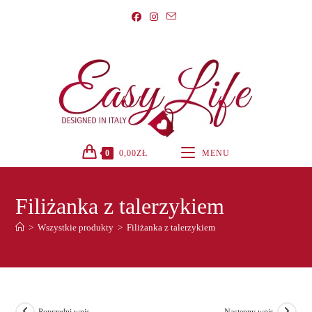
Koniec
treści
0
0,00
ZŁ
MENU
Filiżanka z talerzykiem
>
Wszystkie produkty
>
Filiżanka z talerzykiem
Poprzedni wpis
Następny wpis