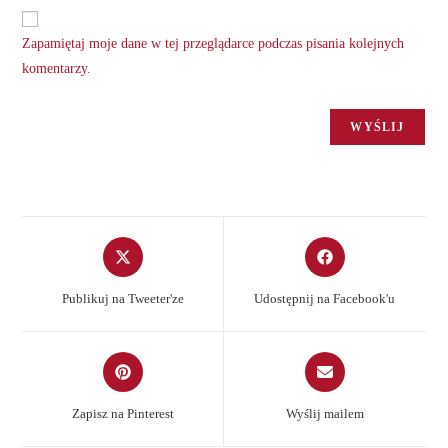
Zapamiętaj moje dane w tej przeglądarce podczas pisania kolejnych
komentarzy.
Opens
Opens
in
in
a
a
Publikuj na Tweeter'ze
Udostępnij na Facebook'u
new
new
window
window
Opens
Opens
in
in
a
a
Zapisz na Pinterest
Wyślij mailem
new
new
window
window