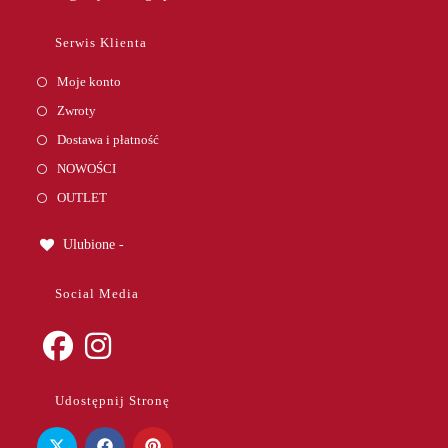
in
your
Serwis Klienta
application
Moje konto
Zwroty
Dostawa i płatność
NOWOŚCI
OUTLET
Ulubione -
Social Media
Opens
Opens
Udostępnij Stronę
in
in
a
a