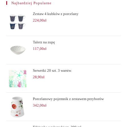
Najbardziej Popularne
Zestaw 4 kubków z porcelany
224,00
zł
Talerz na zupę
117,00
zł
Serwetki 20 szt. 3 warstw.
28,90
zł
Porcelanowy pojemnik z zestawem przyborów
342,00
zł