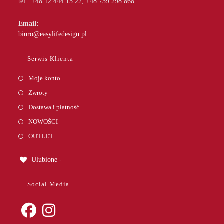
tel.: +48 12 444 15 22, +48 739 298 868
Email:
Opens
biuro@easylifedesign.pl
in
your
Serwis Klienta
application
Moje konto
Zwroty
Dostawa i płatność
NOWOŚCI
OUTLET
Ulubione -
Social Media