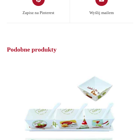
in
in
a
a
Zapisz na Pinterest
Wyślij mailem
new
new
window
window
Podobne produkty