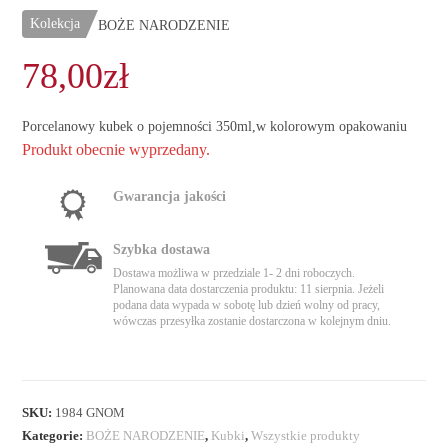
Kolekcja
BOŻE NARODZENIE
78,00
zł
Porcelanowy kubek o pojemności 350ml,w kolorowym opakowaniu
Produkt obecnie wyprzedany.
Gwarancja jakości
Szybka dostawa
Dostawa możliwa w przedziale 1- 2 dni roboczych.
Planowana data dostarczenia produktu: 11 sierpnia. Jeżeli
podana data wypada w sobotę lub dzień wolny od pracy,
wówczas przesyłka zostanie dostarczona w kolejnym dniu.
SKU:
1984 GNOM
Kategorie:
BOŻE NARODZENIE
,
Kubki
,
Wszystkie produkty