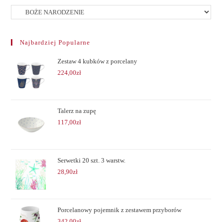
Najbardziej Popularne
Zestaw 4 kubków z porcelany
224,00
zł
Talerz na zupę
117,00
zł
Serwetki 20 szt. 3 warstw.
28,90
zł
Porcelanowy pojemnik z zestawem przyborów
342,00
zł