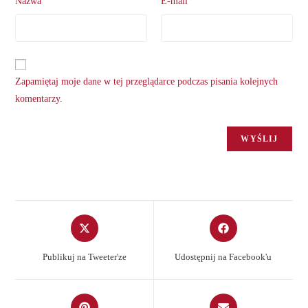
Nazwa
E-mail
Zapamiętaj moje dane w tej przeglądarce podczas pisania kolejnych
komentarzy.
Opens
Opens
in
in
a
a
Publikuj na Tweeter'ze
Udostępnij na Facebook'u
new
new
window
window
Opens
Opens