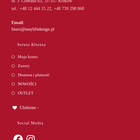
ul. J. Conrada 63, 31-357 Kraków
tel.: +48 12 444 15 22, +48 739 298 868
Email:
Opens
biuro@easylifedesign.pl
in
your
Serwis Klienta
application
Moje konto
Zwroty
Dostawa i płatność
NOWOŚCI
OUTLET
Ulubione -
Social Media