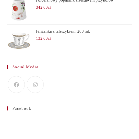
Porcelanowy pojemnik z zestawem przyborów
342,00
zł
Filiżanka z talerzykiem, 200 ml.
132,00
zł
Social Media
Facebook