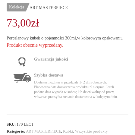
Kolekcja
ART MASTERPIECE
73,00
zł
Porcelanowy kubek o pojemności 300ml,w kolorowym opakowaniu
Produkt obecnie wyprzedany.
Gwarancja jakości
Szybka dostawa
Dostawa możliwa w przedziale 1- 2 dni roboczych.
Planowana data dostarczenia produktu: 9 sierpnia. Jeżeli
podana data wypada w sobotę lub dzień wolny od pracy,
wówczas przesyłka zostanie dostarczona w kolejnym dniu.
SKU:
170 LEO1
Kategorie:
ART MASTERPIECE
,
Kubki
,
Wszystkie produkty