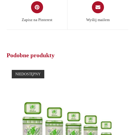
Opens
Opens
in
in
a
a
Zapisz na Pinterest
Wyślij mailem
new
new
window
window
Podobne produkty
NIEDOSTĘPNY