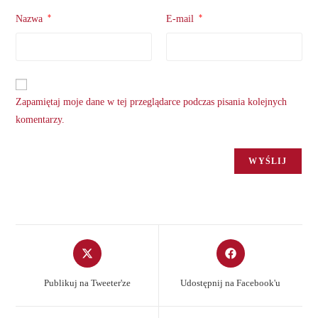
*
*
Nazwa
E-mail
Zapamiętaj moje dane w tej przeglądarce podczas pisania kolejnych
komentarzy.
Opens
Opens
in
in
a
a
Publikuj na Tweeter'ze
Udostępnij na Facebook'u
new
new
window
window