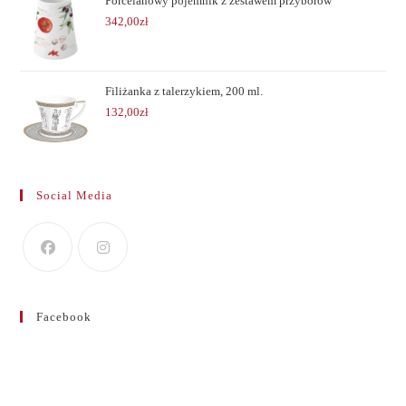
Porcelanowy pojemnik z zestawem przyborów
342,00
zł
Filiżanka z talerzykiem, 200 ml.
132,00
zł
Social Media
Facebook