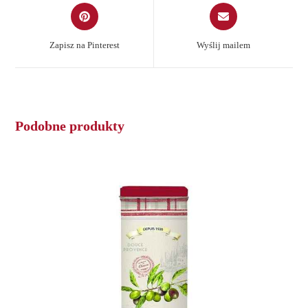
Opens
Opens
in
in
a
a
Zapisz na Pinterest
Wyślij mailem
new
new
window
window
Podobne produkty