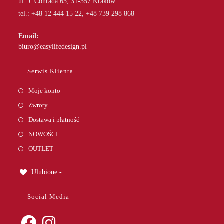
ul. J. Conrada 63, 31-357 Kraków
tel.: +48 12 444 15 22, +48 739 298 868
Email:
Opens
biuro@easylifedesign.pl
in
your
Serwis Klienta
application
Moje konto
Zwroty
Dostawa i płatność
NOWOŚCI
OUTLET
Ulubione -
Social Media