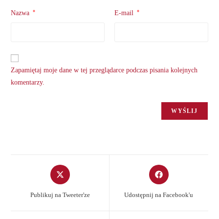
*
*
Nazwa
E-mail
Zapamiętaj moje dane w tej przeglądarce podczas pisania kolejnych
komentarzy.
Opens
Opens
in
in
a
a
Publikuj na Tweeter'ze
Udostępnij na Facebook'u
new
new
window
window