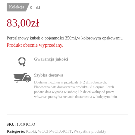
Kolekcja
Kubki
83,00
zł
Porcelanowy kubek o pojemności 350ml,w kolorowym opakowaniu
Produkt obecnie wyprzedany.
Gwarancja jakości
Szybka dostawa
Dostawa możliwa w przedziale 1- 2 dni roboczych.
Planowana data dostarczenia produktu: 8 sierpnia. Jeżeli
podana data wypada w sobotę lub dzień wolny od pracy,
wówczas przesyłka zostanie dostarczona w kolejnym dniu.
SKU:
1010 ICTO
Kategorie:
Kubki
,
WOCH-WOPA-ICTT
,
Wszystkie produkty