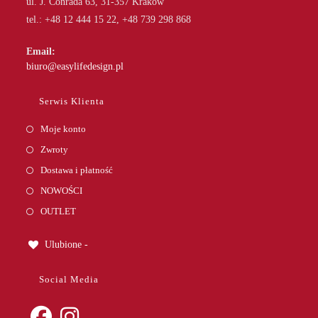
ul. J. Conrada 63, 31-357 Kraków
tel.: +48 12 444 15 22, +48 739 298 868
Email:
Opens
biuro@easylifedesign.pl
in
your
Serwis Klienta
application
Moje konto
Zwroty
Dostawa i płatność
NOWOŚCI
OUTLET
Ulubione -
Social Media