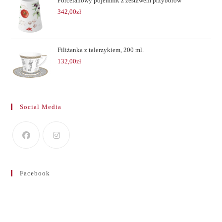
Porcelanowy pojemnik z zestawem przyborów
342,00
zł
Filiżanka z talerzykiem, 200 ml.
132,00
zł
Social Media
Facebook