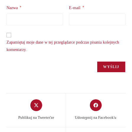
*
*
Nazwa
E-mail
Zapamiętaj moje dane w tej przeglądarce podczas pisania kolejnych
komentarzy.
Opens
Opens
in
in
a
a
Publikuj na Tweeter'ze
Udostępnij na Facebook'u
new
new
window
window