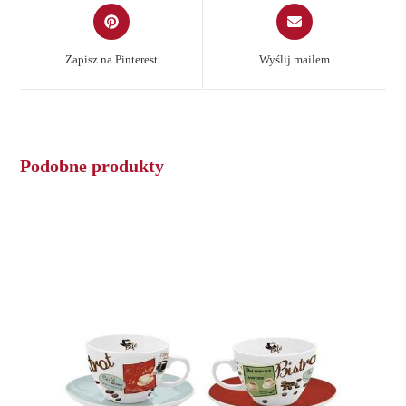
Opens
Opens
in
in
a
a
Zapisz na Pinterest
Wyślij mailem
new
new
window
window
Podobne produkty