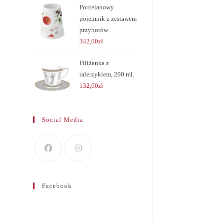
Porcelanowy
pojemnik z zestawem
przyborów
342,00
zł
Filiżanka z
talerzykiem, 200 ml.
132,00
zł
Social Media
Facebook