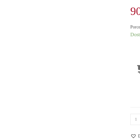
9
Porc
Dost
ilość
Kube
porc
D