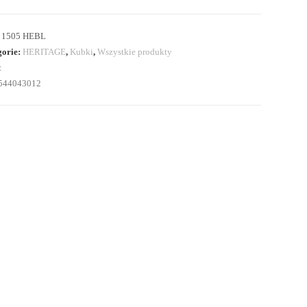
:
1505 HEBL
gorie:
HERITAGE
,
Kubki
,
Wszystkie produkty
:
544043012