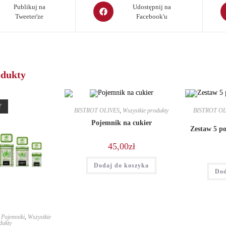
Opens
O
Publikuj na
Udostępnij na
Tweeter'ze
Facebook'u
in
in
a
a
new
n
window
w
odukty
Y
BISTROT OLIVES
,
Wszystkie produkty
BISTROT OL
Pojemnik na cukier
Zestaw 5 p
45,00
zł
Dodaj do koszyka
Dod
,
Pojemniki
,
Wszystkie
dukty