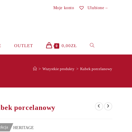
Moje konto
Ulubione –
TOGGLE
E
OUTLET
0,00
ZŁ
0
WEBSITE
>
Wszystkie produkty
>
Kubek porcelanowy
SEARCH
bek porcelanowy
ekcja
HERITAGE