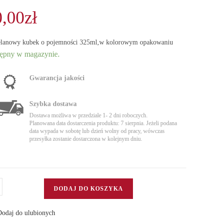
0,00
zł
elanowy kubek o pojemności 325ml,w kolorowym opakowaniu
ępny w magazynie.
Gwarancja jakości
Szybka dostawa
Dostawa możliwa w przedziale 1- 2 dni roboczych.
Planowana data dostarczenia produktu: 7 sierpnia. Jeżeli podana
data wypada w sobotę lub dzień wolny od pracy, wówczas
przesyłka zostanie dostarczona w kolejnym dniu.
DODAJ DO KOSZYKA
k
elanowy
odaj do ulubionych