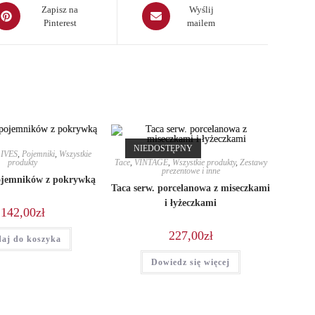
pens
Opens
Zapisz na
Wyślij
Pinterest
mailem
in
a
ew
new
indow
window
NIEDOSTĘPNY
IVES
,
Pojemniki
,
Wszystkie
produkty
Tace
,
VINTAGE
,
Wszystkie produkty
,
Zestawy
prezentowe i inne
ojemników z pokrywką
Taca serw. porcelanowa z miseczkami
i łyżeczkami
142,00
zł
227,00
zł
aj do koszyka
Dowiedz się więcej