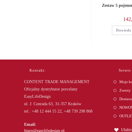
Zestaw 5 pojem
142
Dowiedz 
Kontakt:
Serwis
CONTENT TRADE MANAGEMENT
Moje k
Oficjalny dystrybutor porcelany
Zwroty
EasyLifeDesign
Dostawa
ul. J. Conrada 63, 31-357 Kraków
NOWOŚ
tel.: +48 12 444 15 22, +48 739 298 868
OUTLE
Email:
Ulubio
Opens
biuro@easylifedesign.pl