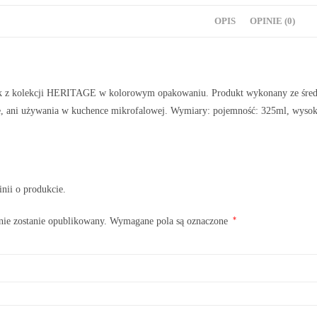
OPIS
OPINIE (0)
 z kolekcji HERITAGE w kolorowym opakowaniu. Produkt wykonany ze średniej
 ani używania w kuchence mikrofalowej. Wymiary: pojemność: 325ml, wysokoś
inii o produkcie.
*
nie zostanie opublikowany.
Wymagane pola są oznaczone