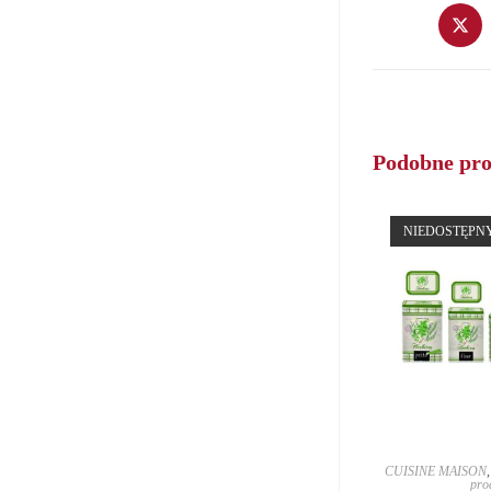
Opens
in
a
new
window
Podobne pr
NIEDOSTĘPN
CUISINE MAISON
pro