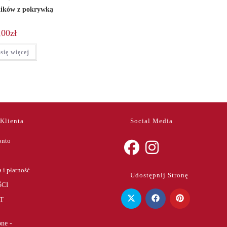
ników z pokrywką
,00
zł
się więcej
 Klienta
Social Media
onto
Opens
Opens
 i płatność
Udostępnij Stronę
in
in
CI
a
a
T
new
new
tab
tab
ne -