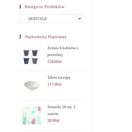
Kategorie Produktów
Najbardziej Popularne
Zestaw 4 kubków z
porcelany
224,00
zł
Talerz na zupę
117,00
zł
Serwetki 20 szt. 3
warstw.
28,90
zł