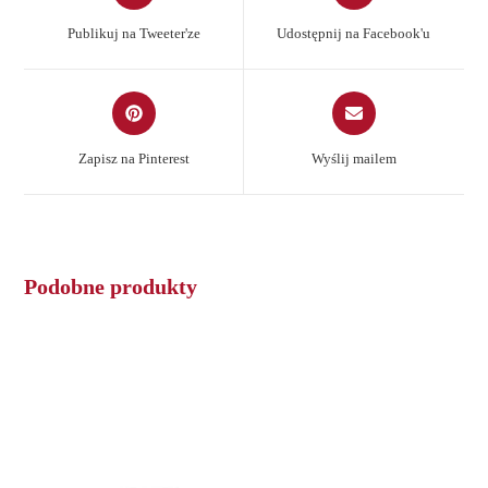
a
a
Publikuj na Tweeter'ze
Udostępnij na Facebook'u
new
new
window
window
Opens
Opens
in
in
a
a
Zapisz na Pinterest
Wyślij mailem
new
new
window
window
Podobne produkty