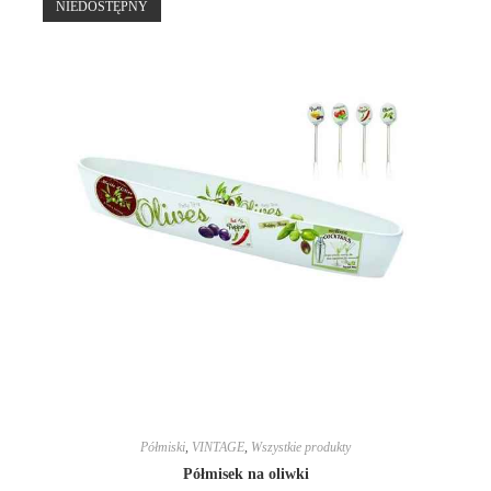
NIEDOSTĘPNY
Półmiski
,
VINTAGE
,
Wszystkie produkty
Półmisek na oliwki