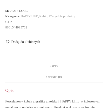
SKU:
217 DOGC
Kategorie:
HAPPY LIFE
,
Kubki
,
Wszystkie produkty
GTIN:
8001544995762
Dodaj do ulubionych
OPIS
OPINIE (0)
Opis
Porcelanowy kubek z grafiką z kolekcji HAPPY LIFE w kolorowym,
metalowym pudełku prezentowym. Produkt wykonany ze średniej