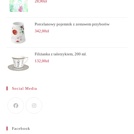
28,90
zł
Porcelanowy pojemnik z zestawem przyborów
342,00
zł
Filiżanka z talerzykiem, 200 ml.
132,00
zł
Social Media
Facebook