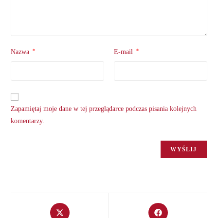
*
*
Nazwa
E-mail
Zapamiętaj moje dane w tej przeglądarce podczas pisania kolejnych
komentarzy.
Opens
Opens
in
in