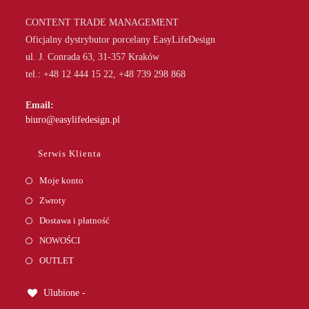
CONTENT TRADE MANAGEMENT
Oficjalny dystrybutor porcelany EasyLifeDesign
ul. J. Conrada 63, 31-357 Kraków
tel.: +48 12 444 15 22, +48 739 298 868
Email:
Opens
biuro@easylifedesign.pl
in
your
Serwis Klienta
application
Moje konto
Zwroty
Dostawa i płatność
NOWOŚCI
OUTLET
Ulubione -