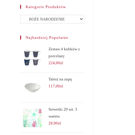
Kategorie Produktów
Najbardziej Popularne
Zestaw 4 kubków z
porcelany
224,00
zł
Talerz na zupę
117,00
zł
Serwetki 20 szt. 3
warstw.
28,90
zł