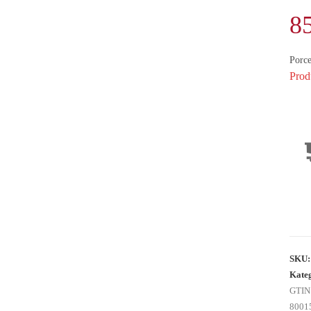
8
Porce
Prod
SKU
Kate
GTIN
8001