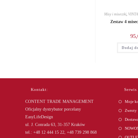
Misy i miseczki
,
VINT
Zestaw 4 misec
95,
Dodaj d
Kontakt:
Serwis
CONTENT TRADE MANAGEMENT
Moje k
Oficjalny dystrybutor porcelany
Zwroty
EasyLifeDesign
Dostawa
ul. J. Conrada 63, 31-357 Kraków
NOWOŚ
tel.: +48 12 444 15 22, +48 739 298 868
OUTLE