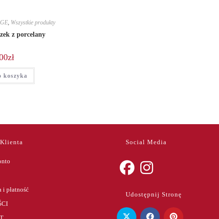
AGE
,
Wszystkie produkty
zek z porcelany
00
zł
o koszyka
 Klienta
Social Media
onto
Opens
Opens
 i płatność
Udostępnij Stronę
in
in
CI
a
a
T