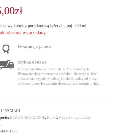
5,00
zł
lanowy kubek z porcelanową łyżeczką, poj. 300 ml.
ukt obecnie wyprzedany.
Gwarancja jakości
Szybka dostawa
Dostawa możliwa w przedziale 1- 2 dni roboczych.
Planowana data dostarczenia produktu: 10 sierpnia. Jeżeli
podana data wypada w sobotę lub dzień wolny od pracy,
wówczas przesyłka zostanie dostarczona w kolejnym dniu.
:
1459 MAGI
gorie:
BOŻE NARODZENIE
,
Kubki
,
Wszystkie produkty
:
544101927