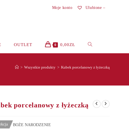
Moje konto
Ulubione –
TOGGLE
E
OUTLET
0,00
ZŁ
0
WEBSITE
>
Wszystkie produkty
>
Kubek porcelanowy z łyżeczką
SEARCH
bek porcelanowy z łyżeczką
ekcja
BOŻE NARODZENIE