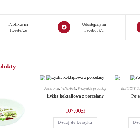
Opens
O
Publikuj na
Udostępnij na
Tweeter'ze
Facebook'u
in
in
a
a
new
n
window
w
odukty
Akcesoria
,
VINTAGE
,
Wszystkie produkty
BISTROT O
Łyżka koktajlowa z porcelany
Poje
107,00
zł
Dodaj do koszyka
Dod