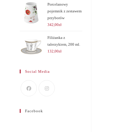
Porcelanowy
pojemnik z zestawem
przyborów
342,00
zł
Filiżanka z
talerzykiem, 200 ml.
132,00
zł
Social Media
Facebook