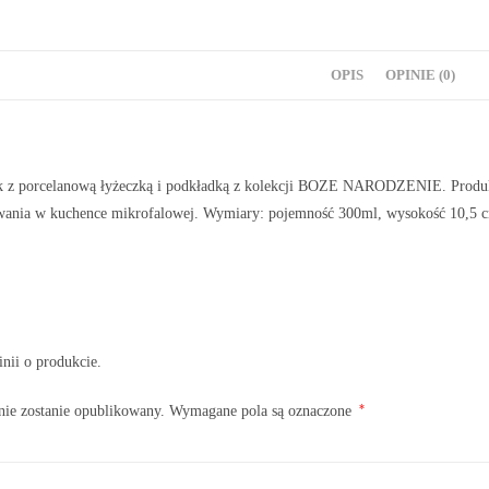
OPIS
OPINIE (0)
 z porcelanową łyżeczką i podkładką z kolekcji BOZE NARODZENIE. Produkt 
ania w kuchence mikrofalowej. Wymiary: pojemność 300ml, wysokość 10,5 cm,
inii o produkcie.
*
nie zostanie opublikowany.
Wymagane pola są oznaczone