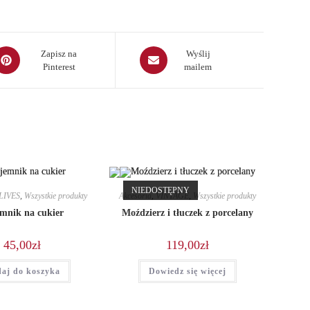
pens
Opens
Zapisz na
Wyślij
Pinterest
mailem
in
a
ew
new
indow
window
NIEDOSTĘPNY
LIVES
,
Wszystkie produkty
Akcesoria
,
VINTAGE
,
Wszystkie produkty
mnik na cukier
Moździerz i tłuczek z porcelany
45,00
zł
119,00
zł
aj do koszyka
Dowiedz się więcej