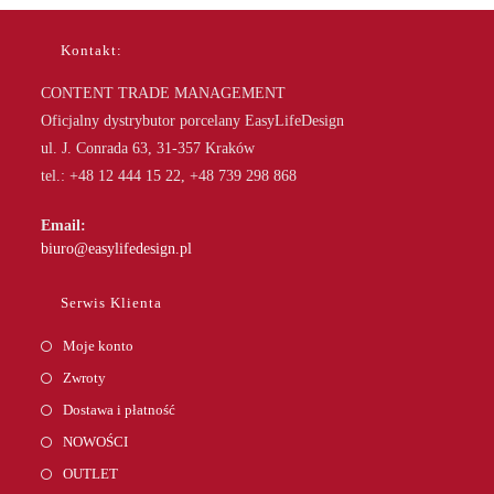
Kontakt:
CONTENT TRADE MANAGEMENT
Oficjalny dystrybutor porcelany EasyLifeDesign
ul. J. Conrada 63, 31-357 Kraków
tel.: +48 12 444 15 22, +48 739 298 868
Email:
Opens
biuro@easylifedesign.pl
in
your
Serwis Klienta
application
Moje konto
Zwroty
Dostawa i płatność
NOWOŚCI
OUTLET