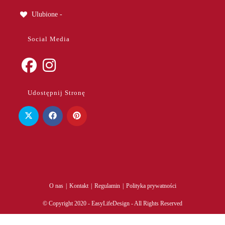
Ulubione -
Social Media
Opens
Opens
Udostępnij Stronę
in
in
a
a
new
new
tab
tab
O nas
Kontakt
Regulamin
Polityka prywatności
© Copyright 2020 - EasyLifeDesign - All Rights Reserved