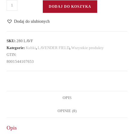
ilość
DODAJ DO KOSZYKA
Kubek
z
Dodaj do ulubionych
zaparzaczem
i
pokrywką
SKU:
280 LAVF
Kategorie:
Kubki
,
LAVENDER FIELD
,
Wszystkie produkty
GTIN:
8001544107653
OPIS
OPINIE (0)
Opis