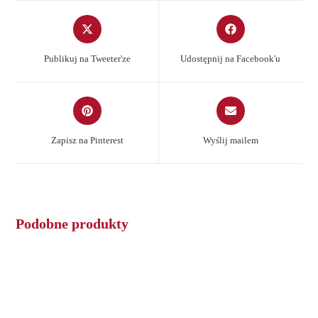
Opens
Opens
in
in
a
a
Publikuj na Tweeter'ze
Udostępnij na Facebook'u
new
new
window
window
Opens
Opens
in
in
a
a
Zapisz na Pinterest
Wyślij mailem
new
new
window
window
Podobne produkty