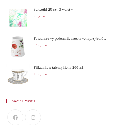
Serwetki 20 szt. 3 warstw.
28,90
zł
Porcelanowy pojemnik z zestawem przyborów
342,00
zł
Filiżanka z talerzykiem, 200 ml.
132,00
zł
Social Media