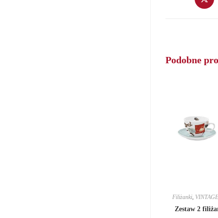
in
a
new
window
Podobne pr
Filiżanki
,
VINTAG
Zestaw 2 filiż