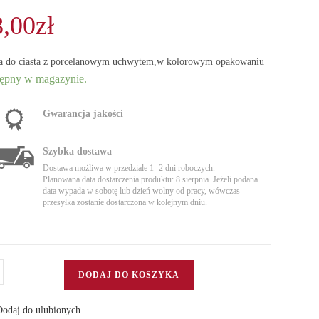
8,00
zł
a do ciasta z porcelanowym uchwytem,w kolorowym opakowaniu
ępny w magazynie.
Gwarancja jakości
Szybka dostawa
Dostawa możliwa w przedziale 1- 2 dni roboczych.
Planowana data dostarczenia produktu: 8 sierpnia. Jeżeli podana
data wypada w sobotę lub dzień wolny od pracy, wówczas
przesyłka zostanie dostarczona w kolejnym dniu.
DODAJ DO KOSZYKA
a
odaj do ulubionych