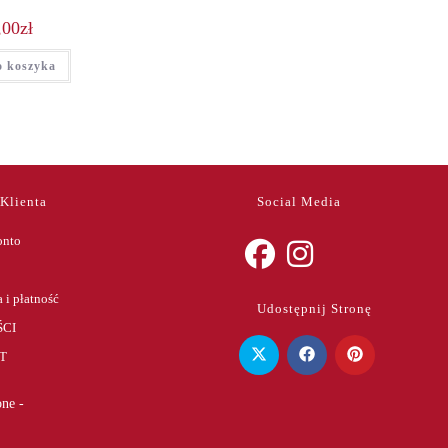
,00
zł
o koszyka
 Klienta
Social Media
onto
Opens
Opens
 i płatność
Udostępnij Stronę
in
in
CI
a
a
T
new
new
tab
tab
ne -