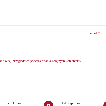
*
E-mail
ne w tej przeglądarce podczas pisania kolejnych komentarzy.
Opens
O
Publikuj na
Udostępnij na