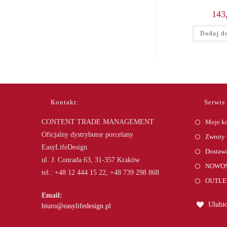
143
Dodaj d
Kontakt:
Serwis
CONTENT TRADE MANAGEMENT
Moje k
Oficjalny dystrybutor porcelany
Zwroty
EasyLifeDesign
Dostawa
ul. J. Conrada 63, 31-357 Kraków
NOWOŚ
tel.: +48 12 444 15 22, +48 739 298 868
OUTLE
Email:
Ulubio
Opens
biuro@easylifedesign.pl
in
your