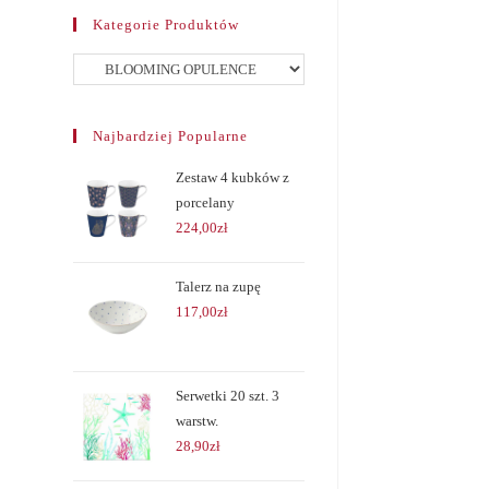
Kategorie Produktów
Najbardziej Popularne
Zestaw 4 kubków z
porcelany
224,00
zł
Talerz na zupę
117,00
zł
Serwetki 20 szt. 3
warstw.
28,90
zł