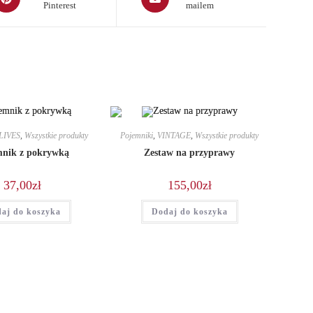
Pinterest
mailem
in
a
ew
new
indow
window
LIVES
,
Wszystkie produkty
Pojemniki
,
VINTAGE
,
Wszystkie produkty
mnik z pokrywką
Zestaw na przyprawy
37,00
zł
155,00
zł
aj do koszyka
Dodaj do koszyka