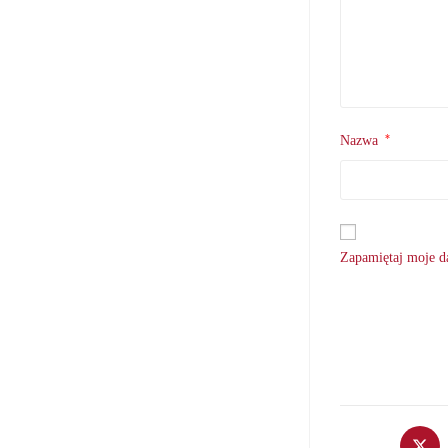
*
Nazwa
Zapamiętaj moje da
Opens