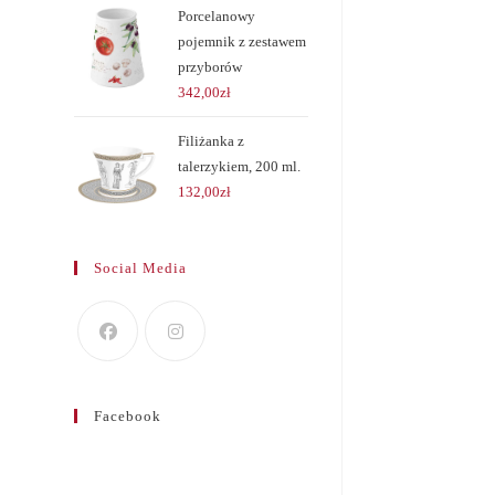
Porcelanowy
pojemnik z zestawem
przyborów
342,00
zł
Filiżanka z
talerzykiem, 200 ml.
132,00
zł
Social Media
Facebook