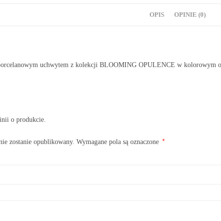
OPIS
OPINIE (0)
z porcelanowym uchwytem z kolekcji BLOOMING OPULENCE w kolorowym op
inii o produkcie.
*
nie zostanie opublikowany.
Wymagane pola są oznaczone