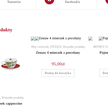
Tweeter'ze
Facebook'u
in
in
a
a
new
n
window
w
odukty
Misy i miseczki
,
VINTAGE
,
Wszystkie produkty
BISTROT O
Zestaw 4 miseczek z porcelany
Poje
95,00
zł
Dodaj do koszyka
Dod
E
,
Wszystkie produkty
anek cappuccino