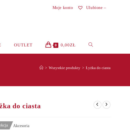
Moje konto
Ulubione –
TOGGLE
E
OUTLET
0,00
ZŁ
0
WEBSITE
>
Wszystkie produkty
>
Łyżka do ciasta
SEARCH
żka do ciasta
ekcja
Akcesoria