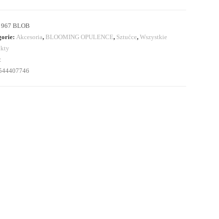
:
967 BLOB
gorie:
Akcesoria
,
BLOOMING OPULENCE
,
Sztućce
,
Wszystkie
kty
:
544407746