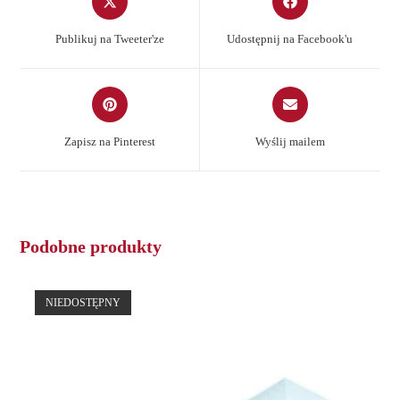
in
in
a
a
Publikuj na Tweeter'ze
Udostępnij na Facebook'u
new
new
window
window
Opens
Opens
in
in
a
a
Zapisz na Pinterest
Wyślij mailem
new
new
window
window
Podobne produkty
NIEDOSTĘPNY