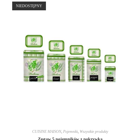
NIEDOSTĘPNY
CUISINE MAISON
,
Pojemniki
,
Wszystkie produkty
Zestaw 5 pojemników z pokrywką