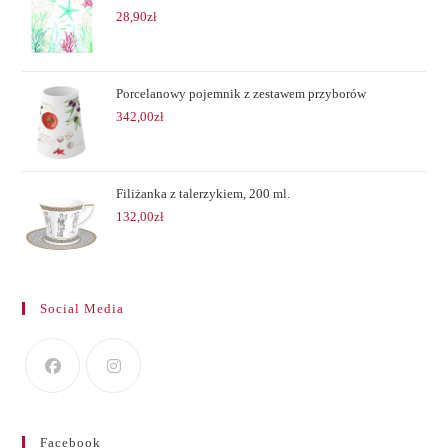
28,90
zł
Porcelanowy pojemnik z zestawem przyborów
342,00
zł
Filiżanka z talerzykiem, 200 ml.
132,00
zł
Social Media
Facebook