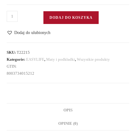
ilość
DODAJ DO KOSZYKA
Mata
na
Dodaj do ulubionych
stół
"Truskawki",
(polipropylen)
SKU:
T22215
Kategorie:
EASYLIFE
,
Maty i podkładki
,
Wszystkie produkty
GTIN:
8003734015212
OPIS
OPINIE (0)