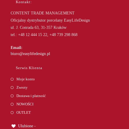
Kontakt:
CONTENT TRADE MANAGEMENT
Oficjalny dystrybutor porcelany EasyLifeDesign
ul. J. Conrada 63, 31-357 Kraków
tel.: +48 12 444 15 22, +48 739 298 868
Email:
Opens
biuro@easylifedesign.pl
in
your
Serwis Klienta
application
Moje konto
Zwroty
Dostawa i płatność
NOWOŚCI
OUTLET
Ulubione -