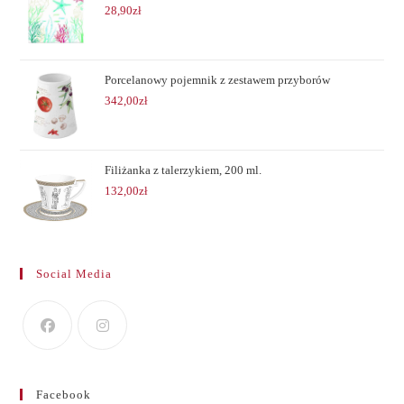
28,90
zł
Porcelanowy pojemnik z zestawem przyborów
342,00
zł
Filiżanka z talerzykiem, 200 ml.
132,00
zł
Social Media
Facebook