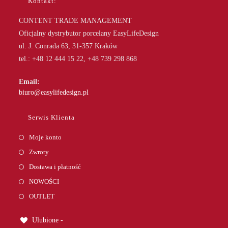
Kontakt:
CONTENT TRADE MANAGEMENT
Oficjalny dystrybutor porcelany EasyLifeDesign
ul. J. Conrada 63, 31-357 Kraków
tel.: +48 12 444 15 22, +48 739 298 868
Email:
Opens
biuro@easylifedesign.pl
in
your
Serwis Klienta
application
Moje konto
Zwroty
Dostawa i płatność
NOWOŚCI
OUTLET
Ulubione -