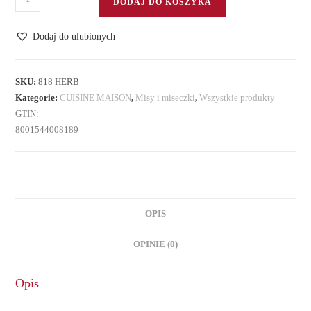
DODAJ DO KOSZYKA
Misa
porcelanowa
Dodaj do ulubionych
duża
SKU:
818 HERB
Kategorie:
CUISINE MAISON
,
Misy i miseczki
,
Wszystkie produkty
GTIN:
8001544008189
OPIS
OPINIE (0)
Opis