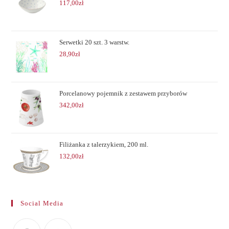
117,00
zł
Serwetki 20 szt. 3 warstw.
28,90
zł
Porcelanowy pojemnik z zestawem przyborów
342,00
zł
Filiżanka z talerzykiem, 200 ml.
132,00
zł
Social Media