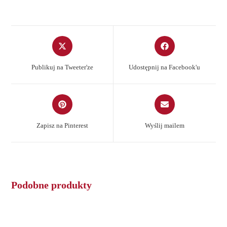
Opens
Opens
in
in
a
a
Publikuj na Tweeter'ze
Udostępnij na Facebook'u
new
new
window
window
Opens
Opens
in
in
a
a
Zapisz na Pinterest
Wyślij mailem
new
new
window
window
Podobne produkty