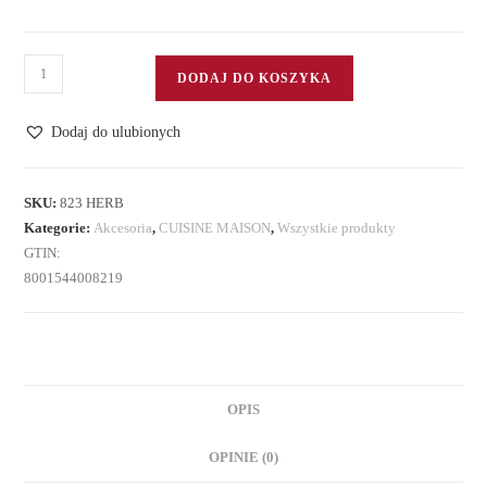
ilość
DODAJ DO KOSZYKA
Moździerz
i
Dodaj do ulubionych
tłuczek
z
porcelany
SKU:
823 HERB
Kategorie:
Akcesoria
,
CUISINE MAISON
,
Wszystkie produkty
GTIN:
8001544008219
OPIS
OPINIE (0)