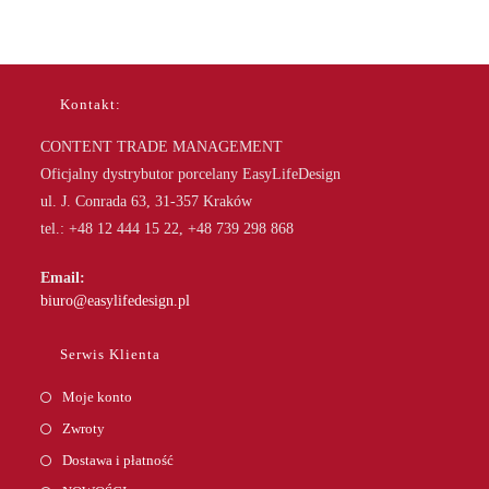
Kontakt:
CONTENT TRADE MANAGEMENT
Oficjalny dystrybutor porcelany EasyLifeDesign
ul. J. Conrada 63, 31-357 Kraków
tel.: +48 12 444 15 22, +48 739 298 868
Email:
Opens
biuro@easylifedesign.pl
in
your
Serwis Klienta
application
Moje konto
Zwroty
Dostawa i płatność