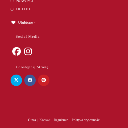
NOWOŚCI
OUTLET
Ulubione -
Social Media
Opens
Opens
Udostępnij Stronę
in
in
a
a
new
new
tab
tab
O nas
Kontakt
Regulamin
Polityka prywatności