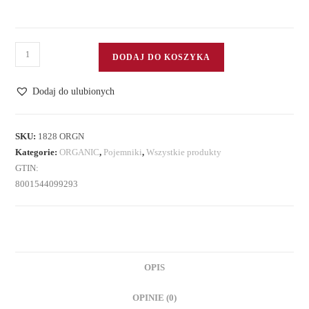
ilość
DODAJ DO KOSZYKA
Porcelanowy
pojemnik
Dodaj do ulubionych
z
pokrywą
na
SKU:
1828 ORGN
Kategorie:
ORGANIC
,
Pojemniki
,
Wszystkie produkty
przyprawy
GTIN:
8001544099293
OPIS
OPINIE (0)