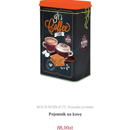
WOCH-WOPA-ICTT
,
Wszystkie produkty
Pojemnik na kawę
88,00
zł