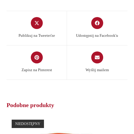
Opens
Opens
in
in
a
a
Publikuj na Tweeter'ze
Udostępnij na Facebook'u
new
new
window
window
Opens
Opens
in
in
a
a
Zapisz na Pinterest
Wyślij mailem
new
new
window
window
Podobne produkty
NIEDOSTĘPNY