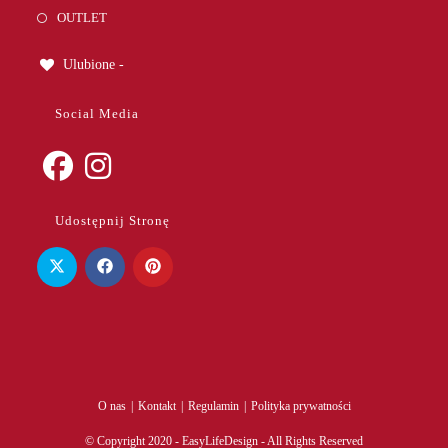
OUTLET
Ulubione -
Social Media
Opens
Opens
Udostępnij Stronę
in
in
a
a
new
new
tab
tab
O nas
Kontakt
Regulamin
Polityka prywatności
© Copyright 2020 - EasyLifeDesign - All Rights Reserved