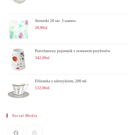
Serwetki 20 szt. 3 warstw.
28,90
zł
Porcelanowy pojemnik z zestawem przyborów
342,00
zł
Filiżanka z talerzykiem, 200 ml.
132,00
zł
Social Media