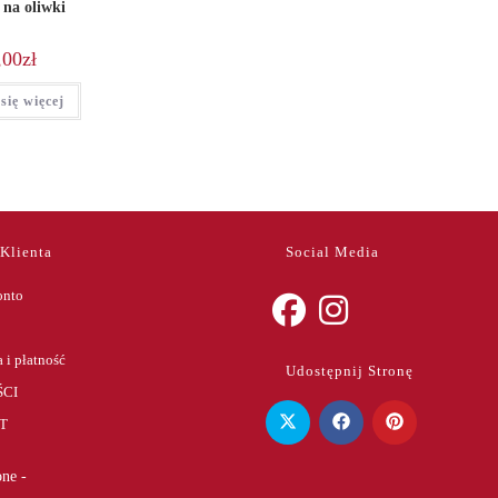
 na oliwki
,00
zł
się więcej
 Klienta
Social Media
onto
Opens
Opens
 i płatność
Udostępnij Stronę
in
in
CI
a
a
T
new
new
tab
tab
ne -