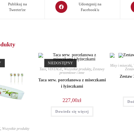
Opens
O
Publikuj na
Udostępnij na
Tweeter'ze
Facebook'u
in
in
a
a
new
n
window
w
odukty
Y
NIEDOSTĘPNY
Misy i miseczki
,
Tace
,
VINTAGE
,
Wszystkie produkty
,
Zestawy
Zestaw
prezentowe i inne
Zestaw 
Taca serw. porcelanowa z miseczkami
i łyżeczkami
227,00
zł
Dod
Dowiedz się więcej
E
,
Wszystkie produkty