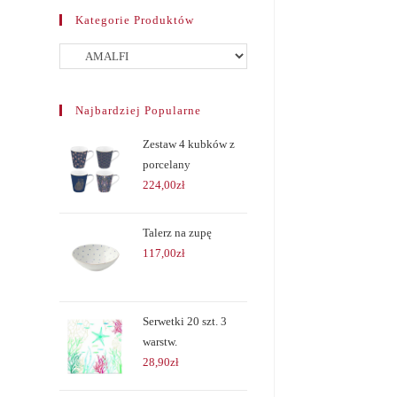
Kategorie Produktów
Najbardziej Popularne
Zestaw 4 kubków z
porcelany
224,00
zł
Talerz na zupę
117,00
zł
Serwetki 20 szt. 3
warstw.
28,90
zł