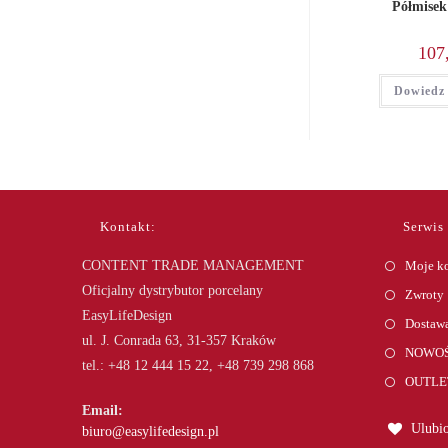
Półmisek
107
Dowiedz 
Kontakt:
Serwis
CONTENT TRADE MANAGEMENT
Moje k
Oficjalny dystrybutor porcelany
Zwroty
EasyLifeDesign
Dostawa
ul. J. Conrada 63, 31-357 Kraków
NOWOŚ
tel.: +48 12 444 15 22, +48 739 298 868
OUTLE
Email:
Ulubio
Opens
biuro@easylifedesign.pl