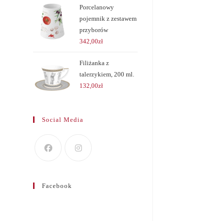
Porcelanowy
pojemnik z zestawem
przyborów
342,00
zł
Filiżanka z
talerzykiem, 200 ml.
132,00
zł
Social Media
Facebook