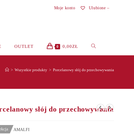
Moje konto
Ulubione –
TOGGLE
E
OUTLET
0,00
ZŁ
0
WEBSITE
>
Wszystkie produkty
>
Porcelanowy słój do przechowywania
SEARCH
rcelanowy słój do przechowywania
ekcja
AMALFI