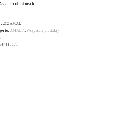
odaj do ulubionych
chowywania
:
2212 AMAL
gorie:
AMALFI
,
Wszystkie produkty
:
544117171