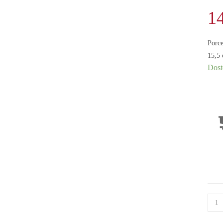
1
Porce
15,5
Dost
ilość
Porc