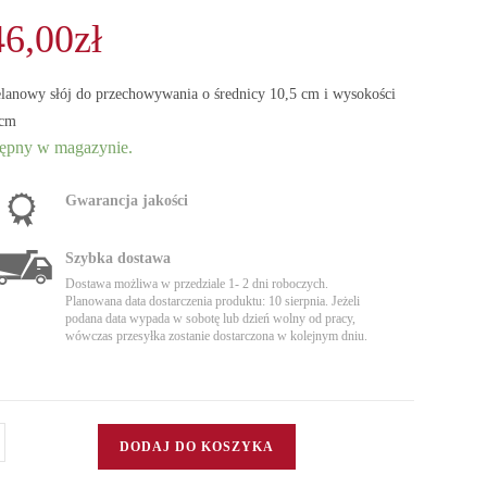
46,00
zł
lanowy słój do przechowywania o średnicy 10,5 cm i wysokości
 cm
ępny w magazynie.
Gwarancja jakości
Szybka dostawa
Dostawa możliwa w przedziale 1- 2 dni roboczych.
Planowana data dostarczenia produktu: 10 sierpnia. Jeżeli
podana data wypada w sobotę lub dzień wolny od pracy,
wówczas przesyłka zostanie dostarczona w kolejnym dniu.
DODAJ DO KOSZYKA
elanowy