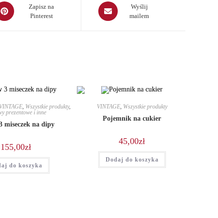
pens
Opens
Zapisz na
Wyślij
Pinterest
mailem
in
a
ew
new
indow
window
VINTAGE
,
Wszystkie produkty
,
VINTAGE
,
Wszystkie produkty
y prezentowe i inne
Pojemnik na cukier
3 miseczek na dipy
45,00
zł
155,00
zł
Dodaj do koszyka
aj do koszyka