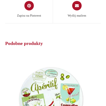
Opens
Opens
in
in
a
a
Zapisz na Pinterest
Wyślij mailem
new
new
window
window
Podobne produkty