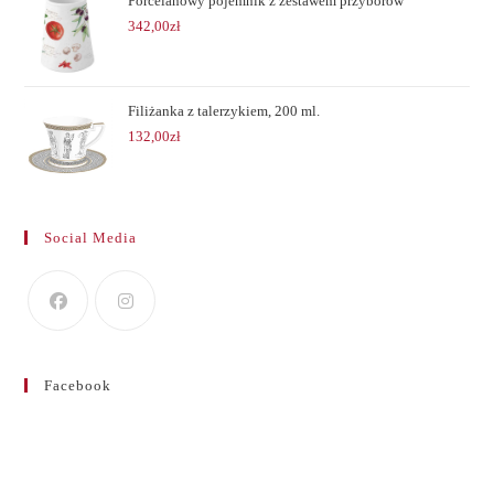
Porcelanowy pojemnik z zestawem przyborów
342,00
zł
Filiżanka z talerzykiem, 200 ml.
132,00
zł
Social Media
Facebook