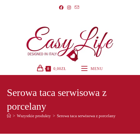
Koniec
treści
0
0,00
ZŁ
MENU
Serowa taca serwisowa z
porcelany
>
Wszystkie produkty
>
Serowa taca serwisowa z porcelany