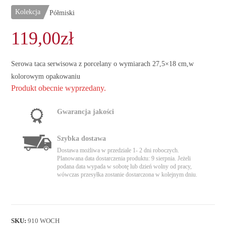
Kolekcja
Półmiski
119,00
zł
Serowa taca serwisowa z porcelany o wymiarach 27,5×18 cm,w
kolorowym opakowaniu
Produkt obecnie wyprzedany.
Gwarancja jakości
Szybka dostawa
Dostawa możliwa w przedziale 1- 2 dni roboczych.
Planowana data dostarczenia produktu: 9 sierpnia. Jeżeli
podana data wypada w sobotę lub dzień wolny od pracy,
wówczas przesyłka zostanie dostarczona w kolejnym dniu.
SKU:
910 WOCH