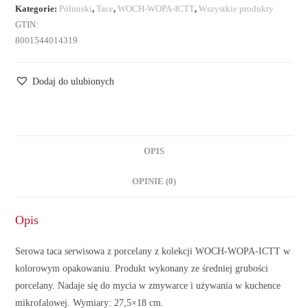
Kategorie:
Półmiski
,
Tace
,
WOCH-WOPA-ICTT
,
Wszystkie produkty
GTIN:
8001544014319
Dodaj do ulubionych
OPIS
OPINIE (0)
Opis
Serowa taca serwisowa z porcelany z kolekcji WOCH-WOPA-ICTT w
kolorowym opakowaniu. Produkt wykonany ze średniej grubości
porcelany. Nadaje się do mycia w zmywarce i używania w kuchence
mikrofalowej. Wymiary: 27,5×18 cm.