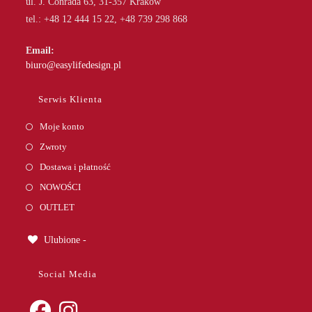
ul. J. Conrada 63, 31-357 Kraków
tel.: +48 12 444 15 22, +48 739 298 868
Email:
Opens
biuro@easylifedesign.pl
in
your
Serwis Klienta
application
Moje konto
Zwroty
Dostawa i płatność
NOWOŚCI
OUTLET
Ulubione -
Social Media