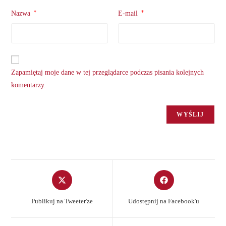
*
*
Nazwa
E-mail
Zapamiętaj moje dane w tej przeglądarce podczas pisania kolejnych
komentarzy.
Opens
Opens
in
in
a
a
Publikuj na Tweeter'ze
Udostępnij na Facebook'u
new
new
window
window