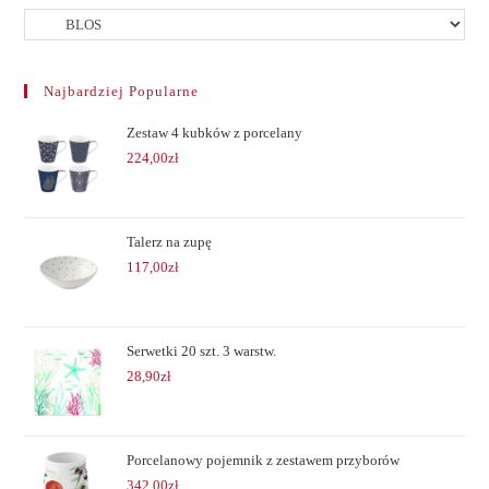
Najbardziej Popularne
Zestaw 4 kubków z porcelany
224,00
zł
Talerz na zupę
117,00
zł
Serwetki 20 szt. 3 warstw.
28,90
zł
Porcelanowy pojemnik z zestawem przyborów
342,00
zł