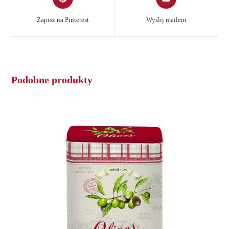
in
in
a
a
Zapisz na Pinterest
Wyślij mailem
new
new
window
window
Podobne produkty