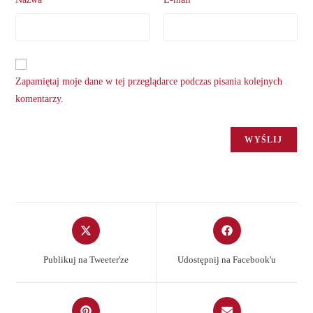
Zapamiętaj moje dane w tej przeglądarce podczas pisania kolejnych
komentarzy.
Opens
Opens
in
in
a
a
Publikuj na Tweeter'ze
Udostępnij na Facebook'u
new
new
window
window
Opens
Opens