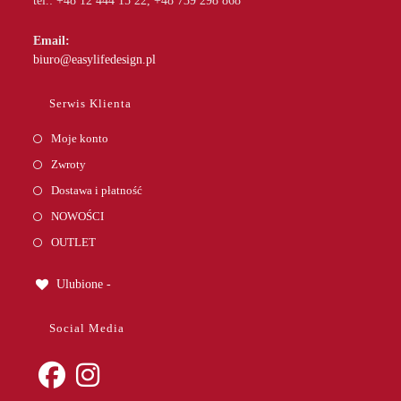
tel.: +48 12 444 15 22, +48 739 298 868
Email:
Opens
biuro@easylifedesign.pl
in
your
Serwis Klienta
application
Moje konto
Zwroty
Dostawa i płatność
NOWOŚCI
OUTLET
Ulubione -
Social Media