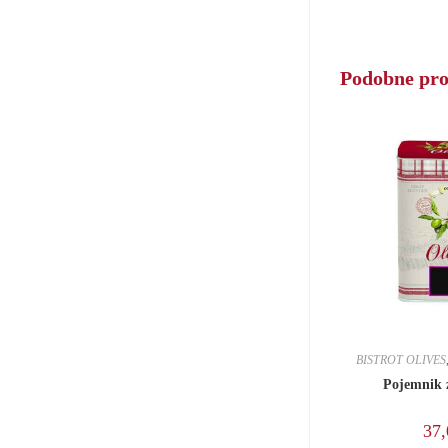
new
window
Podobne pr
BISTROT OLIVES
Pojemnik 
37,