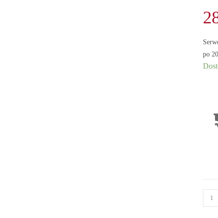
2
Serw
po 20
Dost
ilość
Serwe