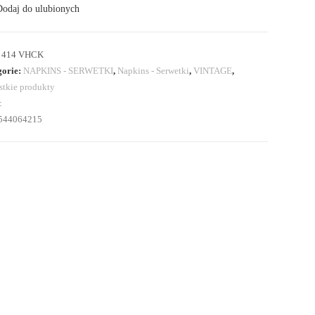
odaj do ulubionych
w.
:
414 VHCK
gorie:
NAPKINS - SERWETKI
,
Napkins - Serwetki
,
VINTAGE
,
tkie produkty
:
544064215