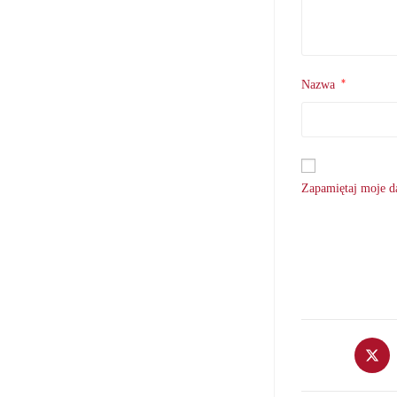
*
Nazwa
Zapamiętaj moje da
Opens
in
a