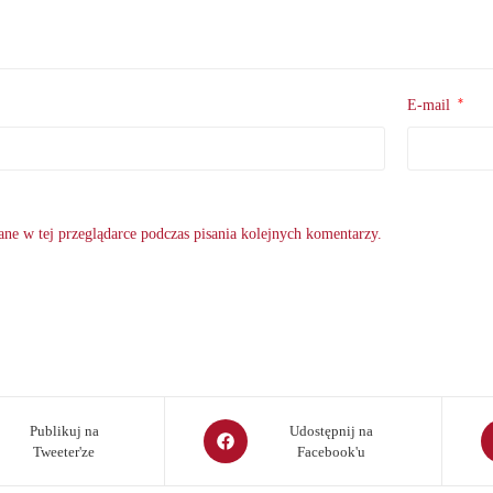
*
E-mail
ne w tej przeglądarce podczas pisania kolejnych komentarzy.
Opens
O
Publikuj na
Udostępnij na
Tweeter'ze
Facebook'u
in
in
a
a