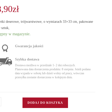
8,90
zł
etki deserowe, trójwarstwowe, o wymiarach 33×33 cm, pakowane
 sztuk,
ępny w magazynie.
Gwarancja jakości
Szybka dostawa
Dostawa możliwa w przedziale 1- 2 dni roboczych.
Planowana data dostarczenia produktu: 8 sierpnia. Jeżeli podana
data wypada w sobotę lub dzień wolny od pracy, wówczas
przesyłka zostanie dostarczona w kolejnym dniu.
DODAJ DO KOSZYKA
tki