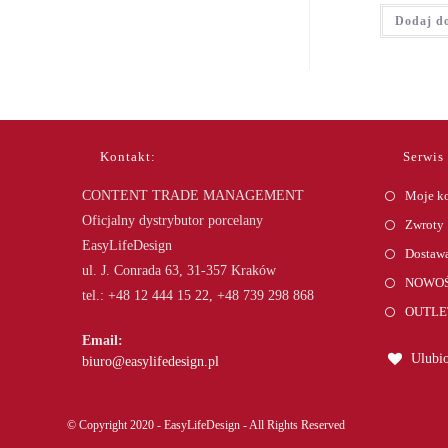
Dodaj d
Kontakt:
Serwis
CONTENT TRADE MANAGEMENT
Moje k
Oficjalny dystrybutor porcelany
Zwroty
EasyLifeDesign
Dostawa
ul. J. Conrada 63, 31-357 Kraków
NOWOŚ
tel.: +48 12 444 15 22, +48 739 298 868
OUTLE
Email:
Ulubio
Opens
biuro@easylifedesign.pl
in
your
application
© Copyright 2020 - EasyLifeDesign - All Rights Reserved