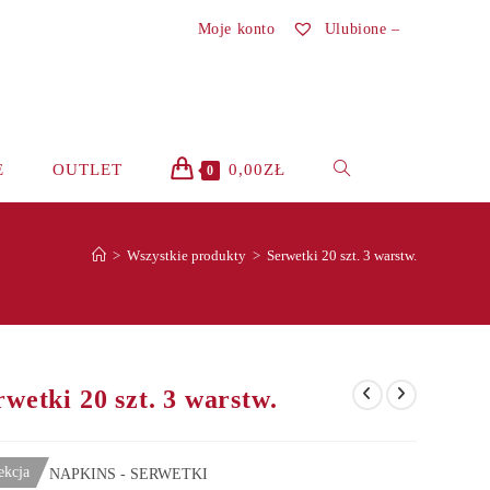
Moje konto
Ulubione –
TOGGLE
E
OUTLET
0,00
ZŁ
0
WEBSITE
>
Wszystkie produkty
>
Serwetki 20 szt. 3 warstw.
SEARCH
rwetki 20 szt. 3 warstw.
ekcja
NAPKINS - SERWETKI