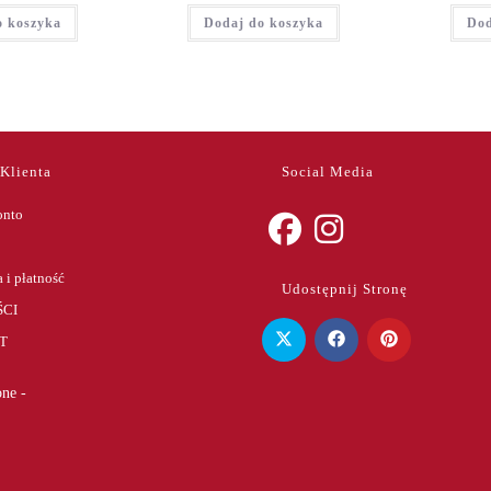
o koszyka
Dodaj do koszyka
Dod
 Klienta
Social Media
onto
Opens
Opens
 i płatność
Udostępnij Stronę
in
in
CI
a
a
T
new
new
tab
tab
ne -