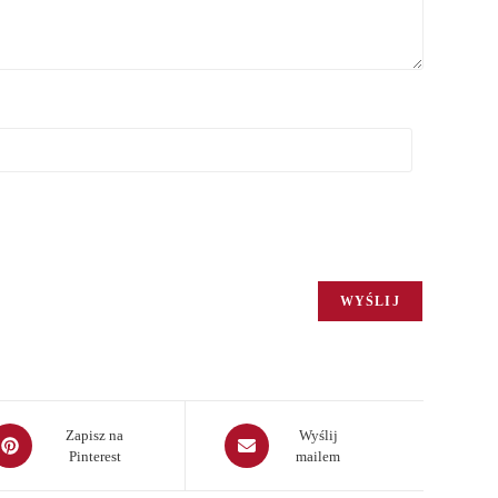
pens
Opens
Zapisz na
Wyślij
Pinterest
mailem
in
a