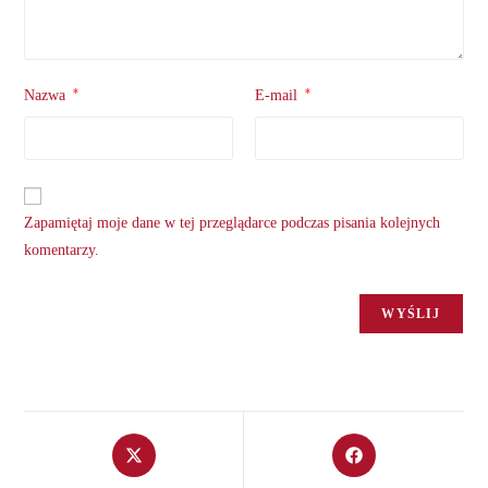
*
*
Nazwa
E-mail
Zapamiętaj moje dane w tej przeglądarce podczas pisania kolejnych
komentarzy.
Opens
Opens
in
in