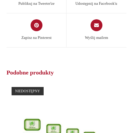
a
a
Publikuj na Tweeter'ze
Udostępnij na Facebook'u
new
new
window
window
Opens
Opens
in
in
a
a
Zapisz na Pinterest
Wyślij mailem
new
new
window
window
Podobne produkty
NIEDOSTĘPNY