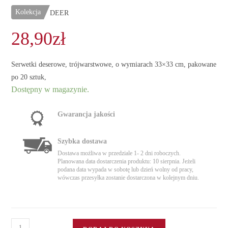
Kolekcja
DEER
28,90
zł
Serwetki deserowe, trójwarstwowe, o wymiarach 33×33 cm, pakowane
po 20 sztuk,
Dostępny w magazynie.
Gwarancja jakości
Szybka dostawa
Dostawa możliwa w przedziale 1- 2 dni roboczych.
Planowana data dostarczenia produktu: 10 sierpnia. Jeżeli
podana data wypada w sobotę lub dzień wolny od pracy,
wówczas przesyłka zostanie dostarczona w kolejnym dniu.
ilość