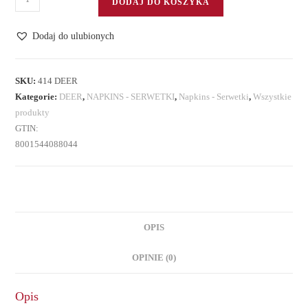
DODAJ DO KOSZYKA
Serwetki
20
Dodaj do ulubionych
szt.
3
warstw.
SKU:
414 DEER
Kategorie:
DEER
,
NAPKINS - SERWETKI
,
Napkins - Serwetki
,
Wszystkie
produkty
GTIN:
8001544088044
OPIS
OPINIE (0)
Opis