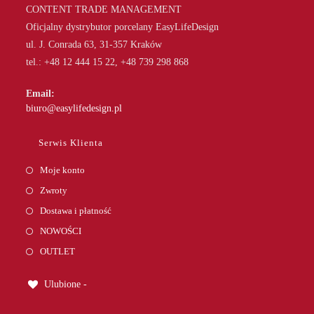
CONTENT TRADE MANAGEMENT
Oficjalny dystrybutor porcelany EasyLifeDesign
ul. J. Conrada 63, 31-357 Kraków
tel.: +48 12 444 15 22, +48 739 298 868
Email:
Opens
biuro@easylifedesign.pl
in
your
Serwis Klienta
application
Moje konto
Zwroty
Dostawa i płatność
NOWOŚCI
OUTLET
Ulubione -