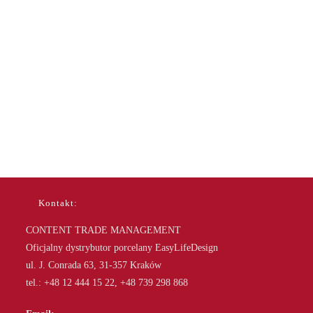
Kontakt:
CONTENT TRADE MANAGEMENT
Oficjalny dystrybutor porcelany EasyLifeDesign
ul. J. Conrada 63, 31-357 Kraków
tel.: +48 12 444 15 22, +48 739 298 868