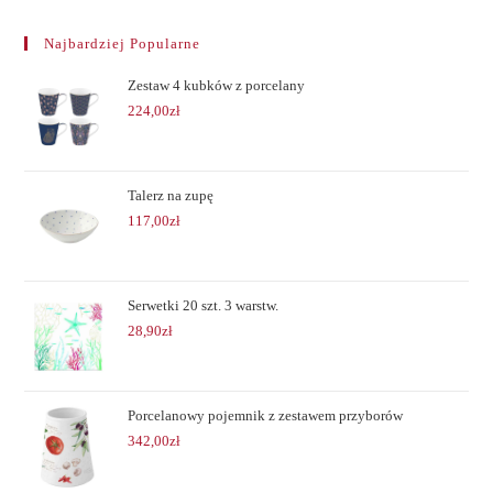
Najbardziej Popularne
Zestaw 4 kubków z porcelany
224,00
zł
Talerz na zupę
117,00
zł
Serwetki 20 szt. 3 warstw.
28,90
zł
Porcelanowy pojemnik z zestawem przyborów
342,00
zł