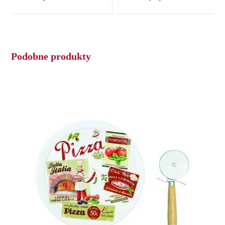
new
new
window
window
Podobne produkty