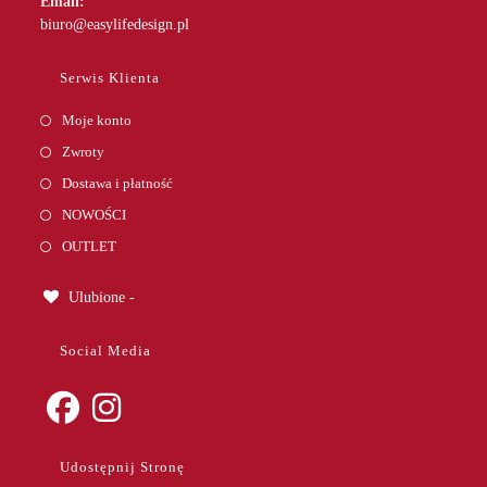
Email:
Opens
biuro@easylifedesign.pl
in
your
Serwis Klienta
application
Moje konto
Zwroty
Dostawa i płatność
NOWOŚCI
OUTLET
Ulubione -
Social Media
Opens
Opens
Udostępnij Stronę
in
in