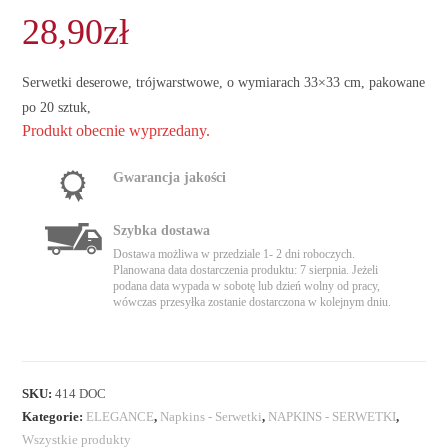
28,90
zł
Serwetki deserowe, trójwarstwowe, o wymiarach 33×33 cm, pakowane
po 20 sztuk,
Produkt obecnie wyprzedany.
Gwarancja jakości
Szybka dostawa
Dostawa możliwa w przedziale 1- 2 dni roboczych.
Planowana data dostarczenia produktu: 7 sierpnia. Jeżeli
podana data wypada w sobotę lub dzień wolny od pracy,
wówczas przesyłka zostanie dostarczona w kolejnym dniu.
SKU:
414 DOC
Kategorie:
ELEGANCE
,
Napkins - Serwetki
,
NAPKINS - SERWETKI
,
Wszystkie produkty