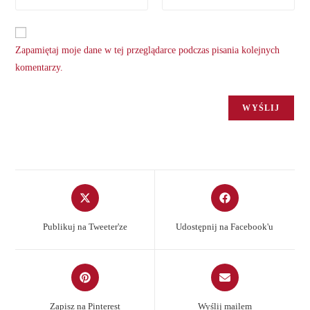
Zapamiętaj moje dane w tej przeglądarce podczas pisania kolejnych
komentarzy.
Opens
Opens
in
in
a
a
Publikuj na Tweeter'ze
Udostępnij na Facebook'u
new
new
window
window
Opens
Opens
in
in
a
a
Zapisz na Pinterest
Wyślij mailem