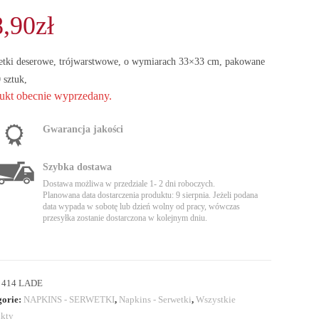
8,90
zł
etki deserowe, trójwarstwowe, o wymiarach 33×33 cm, pakowane
 sztuk,
ukt obecnie wyprzedany.
Gwarancja jakości
Szybka dostawa
Dostawa możliwa w przedziale 1- 2 dni roboczych.
Planowana data dostarczenia produktu: 9 sierpnia. Jeżeli podana
data wypada w sobotę lub dzień wolny od pracy, wówczas
przesyłka zostanie dostarczona w kolejnym dniu.
:
414 LADE
gorie:
NAPKINS - SERWETKI
,
Napkins - Serwetki
,
Wszystkie
kty