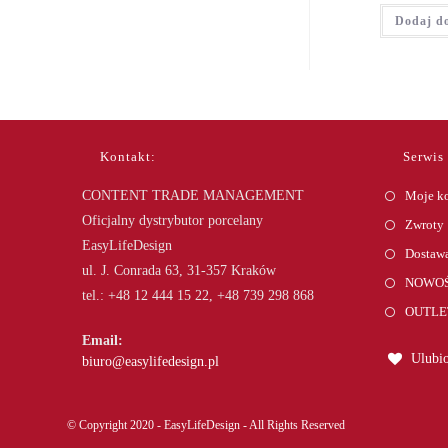
Dodaj d
Kontakt:
Serwis
CONTENT TRADE MANAGEMENT
Moje k
Oficjalny dystrybutor porcelany
Zwroty
EasyLifeDesign
Dostawa
ul. J. Conrada 63, 31-357 Kraków
NOWOŚ
tel.: +48 12 444 15 22, +48 739 298 868
OUTLE
Email:
Ulubio
Opens
biuro@easylifedesign.pl
in
your
application
© Copyright 2020 - EasyLifeDesign - All Rights Reserved