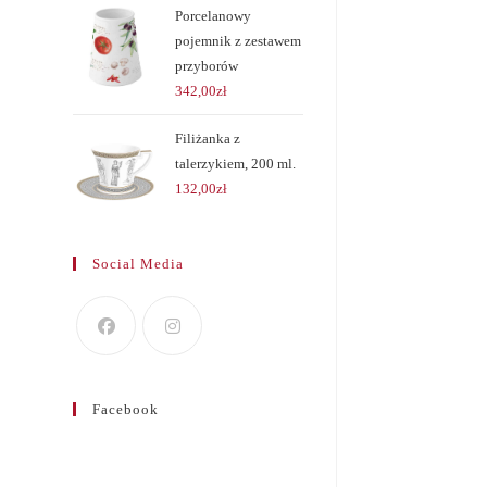
Porcelanowy
pojemnik z zestawem
przyborów
342,00
zł
Filiżanka z
talerzykiem, 200 ml.
132,00
zł
Social Media
Facebook