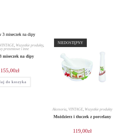
ew
new
indow
window
NIEDOSTĘPNY
VINTAGE
,
Wszystkie produkty
,
y prezentowe i inne
3 miseczek na dipy
155,00
zł
aj do koszyka
Akcesoria
,
VINTAGE
,
Wszystkie produkty
Moździerz i tłuczek z porcelany
119,00
zł