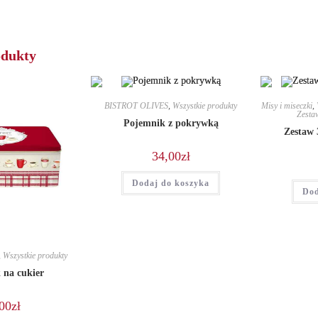
new
n
window
w
odukty
BISTROT OLIVES
,
Wszystkie produkty
Misy i miseczki
,
Zestaw
Pojemnik z pokrywką
Zestaw 
34,00
zł
Dodaj do koszyka
Dod
,
Wszystkie produkty
 na cukier
00
zł