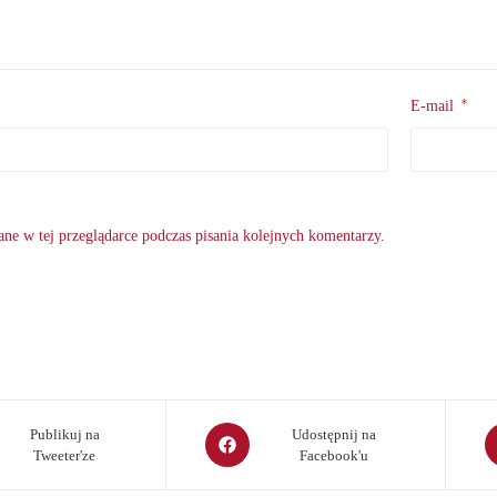
*
E-mail
ne w tej przeglądarce podczas pisania kolejnych komentarzy.
Opens
O
Publikuj na
Udostępnij na
Tweeter'ze
Facebook'u
in
in
a
a