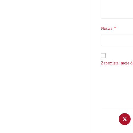
*
Nazwa
Zapamiętaj moje da
Opens
in
a