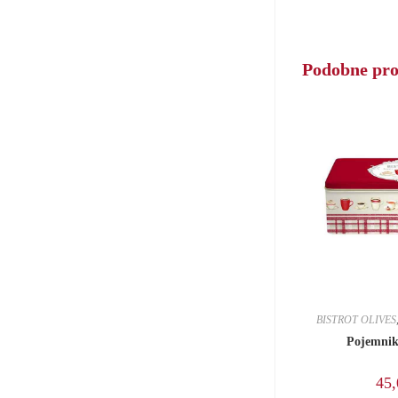
new
window
Podobne pr
BISTROT OLIVES
Pojemnik
45,