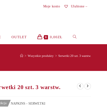
Moje konto
Ulubione –
TOGGLE
E
OUTLET
0,00
ZŁ
0
WEBSITE
>
Wszystkie produkty
>
Serwetki 20 szt. 3 warstw.
SEARCH
rwetki 20 szt. 3 warstw.
ekcja
NAPKINS - SERWETKI