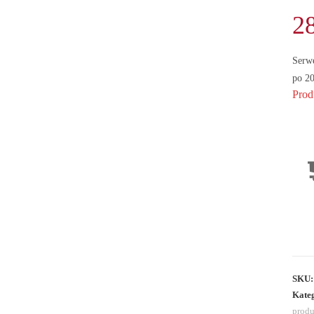
2
Serw
po 20
Prod
SKU
Kate
produ