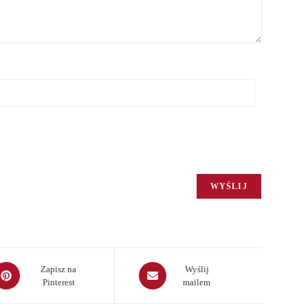
pens
Opens
Zapisz na
Wyślij
Pinterest
mailem
in
a