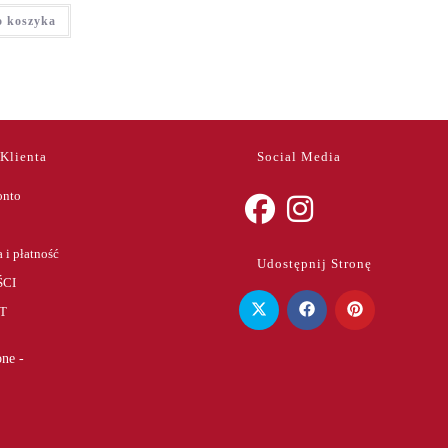
o koszyka
 Klienta
Social Media
onto
Opens
Opens
 i płatność
Udostępnij Stronę
in
in
CI
a
a
T
new
new
tab
tab
ne -