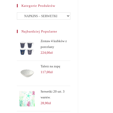
Kategorie Produktów
Najbardziej Popularne
Zestaw 4 kubków z
porcelany
224,00
zł
Talerz na zupę
117,00
zł
Serwetki 20 szt. 3
warstw.
28,90
zł