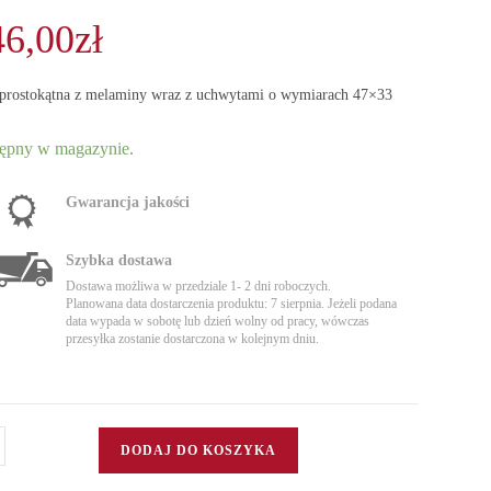
46,00
zł
 prostokątna z melaminy wraz z uchwytami o wymiarach 47×33
ępny w magazynie.
Gwarancja jakości
Szybka dostawa
Dostawa możliwa w przedziale 1- 2 dni roboczych.
Planowana data dostarczenia produktu: 7 sierpnia. Jeżeli podana
data wypada w sobotę lub dzień wolny od pracy, wówczas
przesyłka zostanie dostarczona w kolejnym dniu.
DODAJ DO KOSZYKA