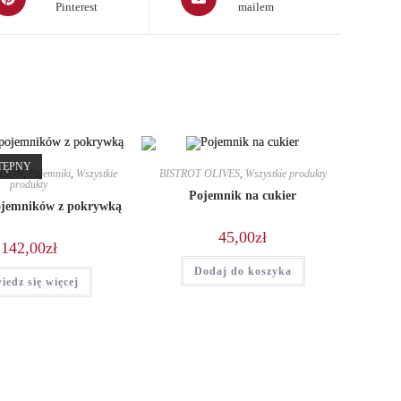
Pinterest
mailem
in
a
ew
new
indow
window
TĘPNY
ISON
,
Pojemniki
,
Wszystkie
BISTROT OLIVES
,
Wszystkie produkty
produkty
Pojemnik na cukier
ojemników z pokrywką
45,00
zł
142,00
zł
Dodaj do koszyka
iedz się więcej