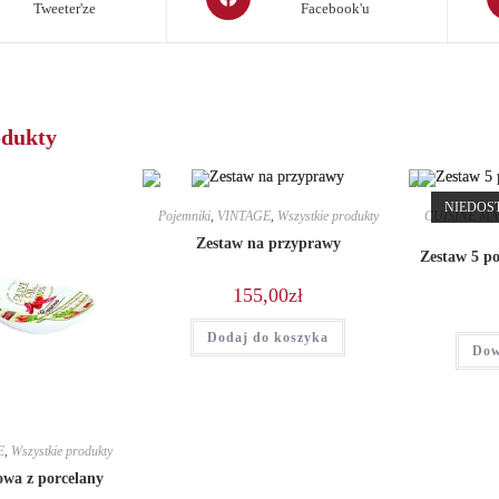
Tweeter'ze
Facebook'u
in
in
a
a
new
n
window
w
odukty
NIEDOS
Pojemniki
,
VINTAGE
,
Wszystkie produkty
CUISINE MA
Zestaw na przyprawy
Zestaw 5 p
155,00
zł
Dodaj do koszyka
Dow
E
,
Wszystkie produkty
owa z porcelany