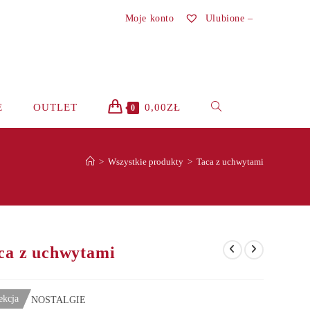
Moje konto
Ulubione –
TOGGLE
E
OUTLET
0,00
ZŁ
0
WEBSITE
>
Wszystkie produkty
>
Taca z uchwytami
SEARCH
ca z uchwytami
ekcja
NOSTALGIE