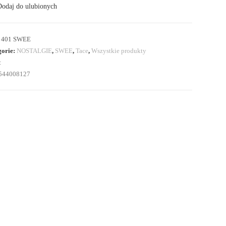
odaj do ulubionych
ytami
:
401 SWEE
gorie:
NOSTALGIE
,
SWEE
,
Tace
,
Wszystkie produkty
:
544008127