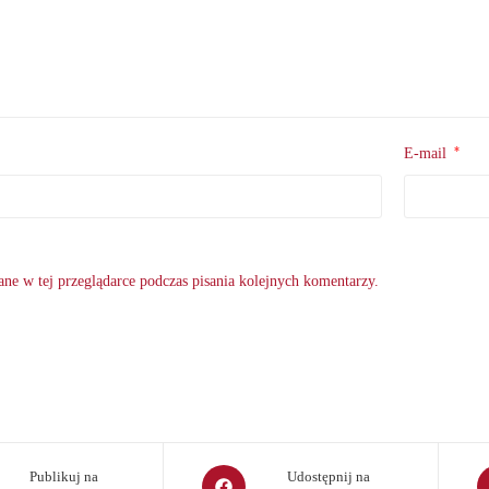
*
E-mail
ne w tej przeglądarce podczas pisania kolejnych komentarzy.
Opens
O
Publikuj na
Udostępnij na