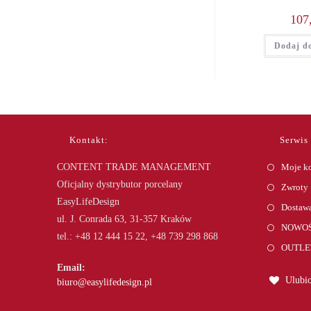
107
Dodaj d
Kontakt:
Serwis
CONTENT TRADE MANAGEMENT
Moje k
Oficjalny dystrybutor porcelany
Zwroty
EasyLifeDesign
Dostawa
ul. J. Conrada 63, 31-357 Kraków
NOWOŚ
tel.: +48 12 444 15 22, +48 739 298 868
OUTLE
Email:
Ulubio
Opens
biuro@easylifedesign.pl
in
your