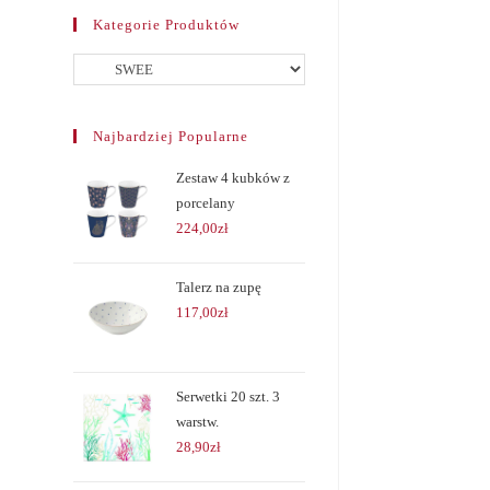
Kategorie Produktów
Najbardziej Popularne
Zestaw 4 kubków z
porcelany
224,00
zł
Talerz na zupę
117,00
zł
Serwetki 20 szt. 3
warstw.
28,90
zł