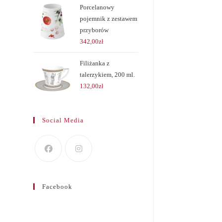
Porcelanowy
pojemnik z zestawem
przyborów
342,00
zł
Filiżanka z
talerzykiem, 200 ml.
132,00
zł
Social Media
Facebook