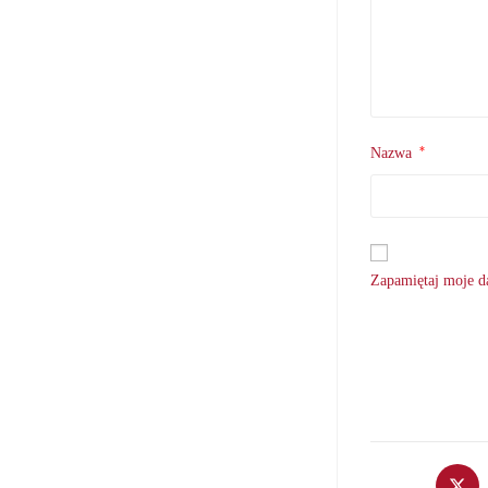
*
Nazwa
Zapamiętaj moje da
Opens