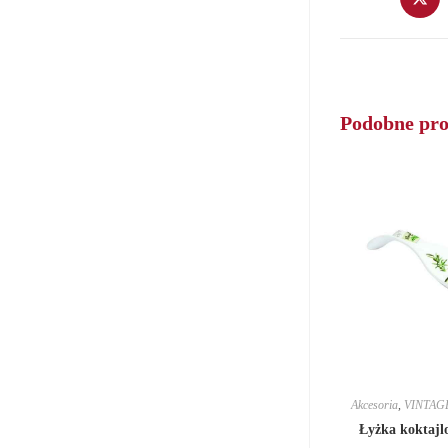
in
a
new
window
Podobne pr
Akcesoria
,
VINTAG
Łyżka koktajl