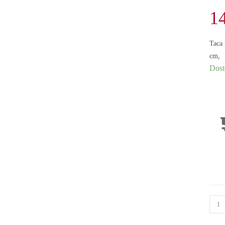
1
Taca
cm,
Dost
ilość
Taca