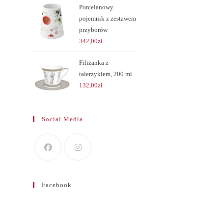
Porcelanowy
pojemnik z zestawem
przyborów
342,00
zł
Filiżanka z
talerzykiem, 200 ml.
132,00
zł
Social Media
Facebook