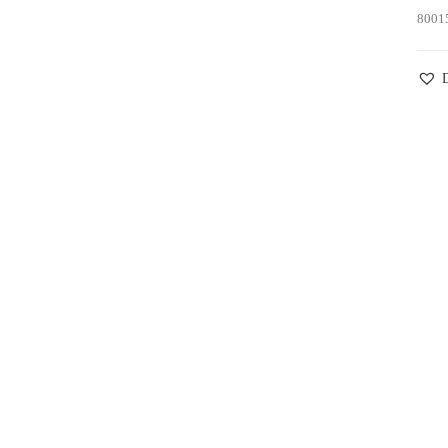
8001
D