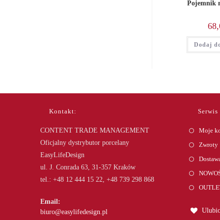
Pojemnik n
68,
Dodaj d
Kontakt:
Serwis
CONTENT TRADE MANAGEMENT
Moje k
Oficjalny dystrybutor porcelany
Zwroty
EasyLifeDesign
Dostawa
ul. J. Conrada 63, 31-357 Kraków
NOWOŚ
tel.: +48 12 444 15 22, +48 739 298 868
OUTLE
Email:
Ulubio
Opens
biuro@easylifedesign.pl