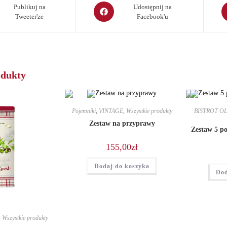
Opens
O
Publikuj na
Udostępnij na
Tweeter'ze
Facebook'u
in
in
a
a
new
n
window
w
odukty
Pojemniki
,
VINTAGE
,
Wszystkie produkty
BISTROT OL
Zestaw na przyprawy
Zestaw 5 p
155,00
zł
Dodaj do koszyka
Dod
,
Wszystkie produkty