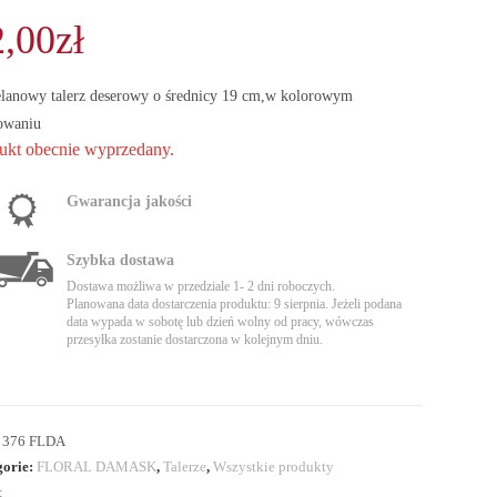
2,00
zł
lanowy talerz deserowy o średnicy 19 cm,w kolorowym
owaniu
ukt obecnie wyprzedany.
Gwarancja jakości
Szybka dostawa
Dostawa możliwa w przedziale 1- 2 dni roboczych.
Planowana data dostarczenia produktu: 9 sierpnia. Jeżeli podana
data wypada w sobotę lub dzień wolny od pracy, wówczas
przesyłka zostanie dostarczona w kolejnym dniu.
:
376 FLDA
gorie:
FLORAL DAMASK
,
Talerze
,
Wszystkie produkty
: