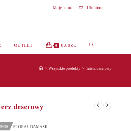
Moje konto
Ulubione –
TOGGLE
E
OUTLET
0,00
ZŁ
0
WEBSITE
>
Wszystkie produkty
>
Talerz deserowy
SEARCH
lerz deserowy
ekcja
FLORAL DAMASK