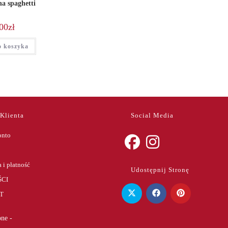
a spaghetti
00
zł
o koszyka
 Klienta
Social Media
onto
Opens
Opens
 i płatność
Udostępnij Stronę
in
in
CI
a
a
T
new
new
tab
tab
ne -