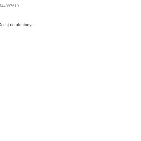
544097619
odaj do ulubionych