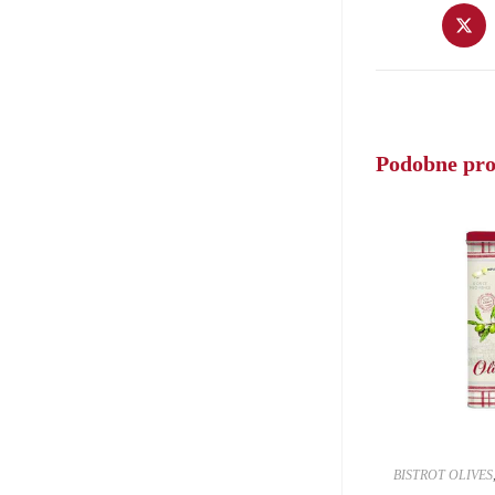
Opens
in
a
new
window
Podobne pr
BISTROT OLIVES