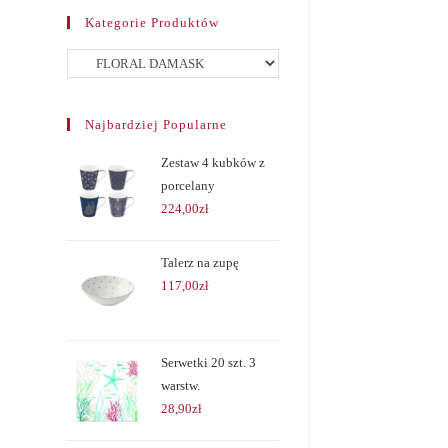
Kategorie Produktów
Najbardziej Popularne
Zestaw 4 kubków z
porcelany
224,00
zł
Talerz na zupę
117,00
zł
Serwetki 20 szt. 3
warstw.
28,90
zł