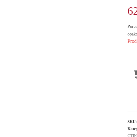
6
Porce
opak
Prod
SKU
Kate
GTIN