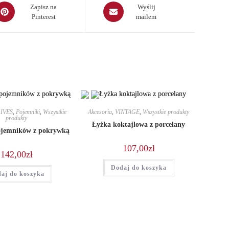
pens
Opens
Zapisz na
Wyślij
Pinterest
mailem
in
a
ew
new
indow
window
IVES
,
Pojemniki
,
Wszystkie
Akcesoria
,
VINTAGE
,
Wszystkie produkty
produkty
Łyżka koktajlowa z porcelany
ojemników z pokrywką
107,00
zł
142,00
zł
Dodaj do koszyka
aj do koszyka