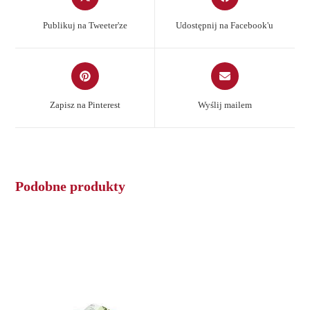
in
in
a
a
Publikuj na Tweeter'ze
Udostępnij na Facebook'u
new
new
window
window
Opens
Opens
in
in
a
a
Zapisz na Pinterest
Wyślij mailem
new
new
window
window
Podobne produkty