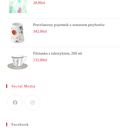
28,90
zł
Porcelanowy pojemnik z zestawem przyborów
342,00
zł
Filiżanka z talerzykiem, 200 ml.
132,00
zł
Social Media
Facebook