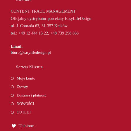
CONTENT TRADE MANAGEMENT
Oficjalny dystrybutor porcelany EasyLifeDesign
ul. J. Conrada 63, 31-357 Kraków
tel.: +48 12 444 15 22, +48 739 298 868
Email:
Opens
biuro@easylifedesign.pl
in
your
Serwis Klienta
application
Moje konto
Zwroty
Dostawa i płatność
NOWOŚCI
OUTLET
Ulubione -