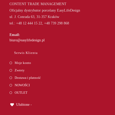
CONTENT TRADE MANAGEMENT
Oficjalny dystrybutor porcelany EasyLifeDesign
ul. J. Conrada 63, 31-357 Kraków
tel.: +48 12 444 15 22, +48 739 298 868
Email:
Opens
biuro@easylifedesign.pl
in
your
Serwis Klienta
application
Moje konto
Zwroty
Dostawa i płatność
NOWOŚCI
OUTLET
Ulubione -