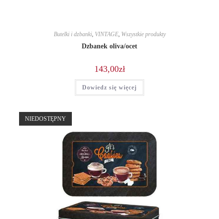
Butelki i dzbanki
,
VINTAGE
,
Wszystkie produkty
Dzbanek oliva/ocet
143,00
zł
Dowiedz się więcej
NIEDOSTĘPNY