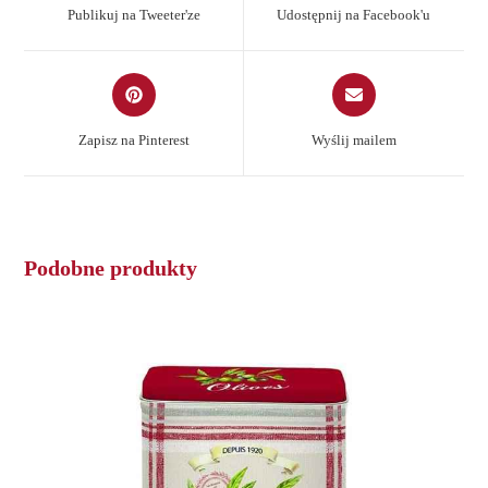
a
a
Publikuj na Tweeter'ze
Udostępnij na Facebook'u
new
new
window
window
Opens
Opens
in
in
a
a
Zapisz na Pinterest
Wyślij mailem
new
new
window
window
Podobne produkty