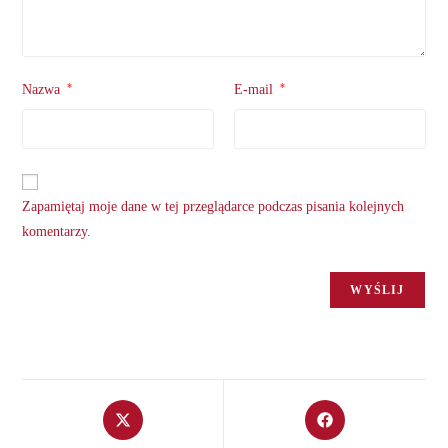
*
*
Nazwa
E-mail
Zapamiętaj moje dane w tej przeglądarce podczas pisania kolejnych
komentarzy.
Opens
Opens
in
in