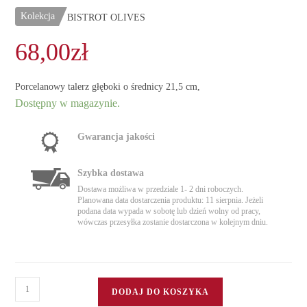
Kolekcja
BISTROT OLIVES
68,00
zł
Porcelanowy talerz głęboki o średnicy 21,5 cm,
Dostępny w magazynie.
Gwarancja jakości
Szybka dostawa
Dostawa możliwa w przedziale 1- 2 dni roboczych.
Planowana data dostarczenia produktu: 11 sierpnia. Jeżeli
podana data wypada w sobotę lub dzień wolny od pracy,
wówczas przesyłka zostanie dostarczona w kolejnym dniu.
ilość
DODAJ DO KOSZYKA
Talerz