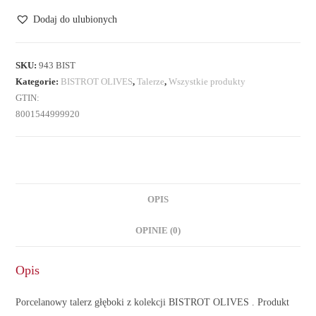
na
Dodaj do ulubionych
zupę
SKU:
943 BIST
Kategorie:
BISTROT OLIVES
,
Talerze
,
Wszystkie produkty
GTIN:
8001544999920
OPIS
OPINIE (0)
Opis
Porcelanowy talerz głęboki z kolekcji BISTROT OLIVES . Produkt