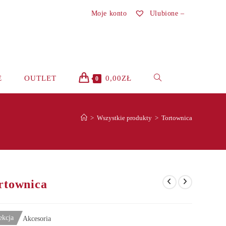
Moje konto
Ulubione –
TOGGLE
E
OUTLET
0,00
ZŁ
0
WEBSITE
>
Wszystkie produkty
>
Tortownica
SEARCH
rtownica
ekcja
Akcesoria