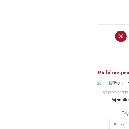
Opens
in
a
new
window
Podobne pr
BISTROT OLIVES
Pojemnik 
34,
Dodaj d