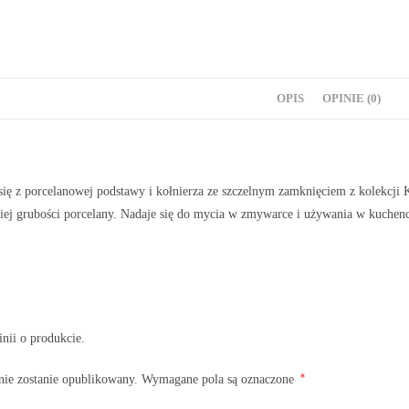
OPIS
OPINIE (0)
 się z porcelanowej podstawy i kołnierza ze szczelnym zamknięciem z ko
iej grubości porcelany. Nadaje się do mycia w zmywarce i używania w kuchenc
inii o produkcie.
*
nie zostanie opublikowany.
Wymagane pola są oznaczone