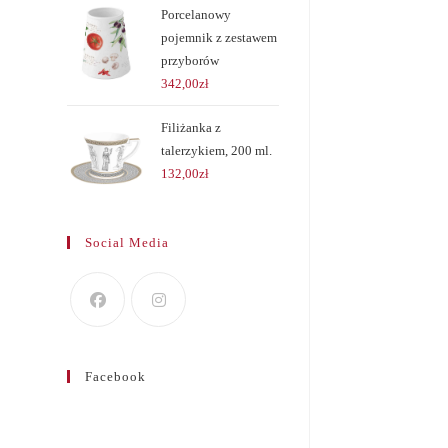
Porcelanowy
pojemnik z zestawem
przyborów
342,00
zł
Filiżanka z
talerzykiem, 200 ml.
132,00
zł
Social Media
Facebook