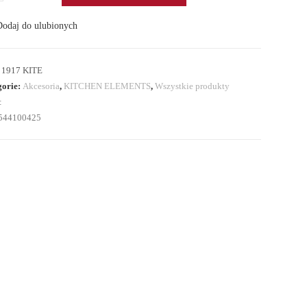
wnica
odaj do ulubionych
:
1917 KITE
gorie:
Akcesoria
,
KITCHEN ELEMENTS
,
Wszystkie produkty
:
544100425