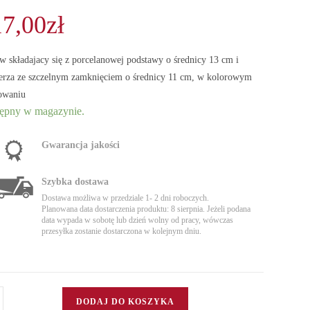
17,00
zł
w składajacy się z porcelanowej podstawy o średnicy 13 cm i
erza ze szczelnym zamknięciem o średnicy 11 cm, w kolorowym
owaniu
ępny w magazynie.
Gwarancja jakości
Szybka dostawa
Dostawa możliwa w przedziale 1- 2 dni roboczych.
Planowana data dostarczenia produktu: 8 sierpnia. Jeżeli podana
data wypada w sobotę lub dzień wolny od pracy, wówczas
przesyłka zostanie dostarczona w kolejnym dniu.
DODAJ DO KOSZYKA