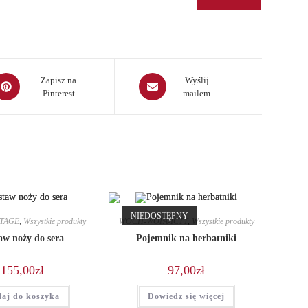
pens
Opens
Zapisz na
Wyślij
Pinterest
mailem
in
a
ew
new
indow
window
NIEDOSTĘPNY
NTAGE
,
Wszystkie produkty
WOCH-WOPA-ICTT
,
Wszystkie produkty
aw noży do sera
Pojemnik na herbatniki
155,00
zł
97,00
zł
aj do koszyka
Dowiedz się więcej