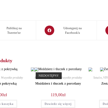
Opens
O
Publikuj na
Udostępnij na
Tweeter'ze
Facebook'u
in
in
a
a
new
n
window
w
odukty
NIEDOSTĘPNY
,
Wszystkie produkty
Akcesoria
,
VINTAGE
,
Wszystkie produkty
Sztućce
,
VI
z pokrywką
Moździerz i tłuczek z porcelany
Zest
00
zł
119,00
zł
o koszyka
Dowiedz się więcej
Dod