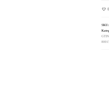
Torto
D
SKU
Kate
GTIN
8001