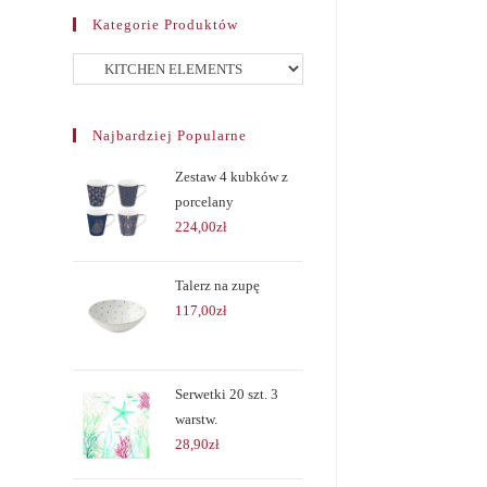
Kategorie Produktów
Najbardziej Popularne
Zestaw 4 kubków z
porcelany
224,00
zł
Talerz na zupę
117,00
zł
Serwetki 20 szt. 3
warstw.
28,90
zł