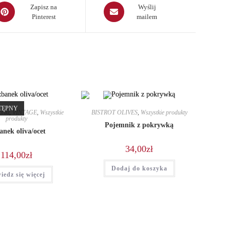
pens
Opens
Zapisz na
Wyślij
Pinterest
mailem
in
a
ew
new
indow
window
TĘPNY
anki
,
VINTAGE
,
Wszystkie
BISTROT OLIVES
,
Wszystkie produkty
produkty
Pojemnik z pokrywką
anek oliva/ocet
34,00
zł
114,00
zł
Dodaj do koszyka
iedz się więcej