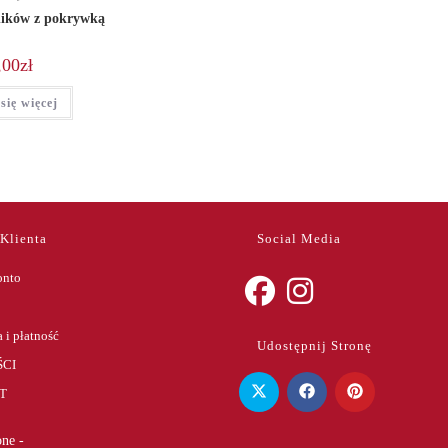
ników z pokrywką
,00
zł
się więcej
 Klienta
Social Media
onto
Opens
Opens
 i płatność
Udostępnij Stronę
in
in
CI
a
a
T
new
new
tab
tab
ne -