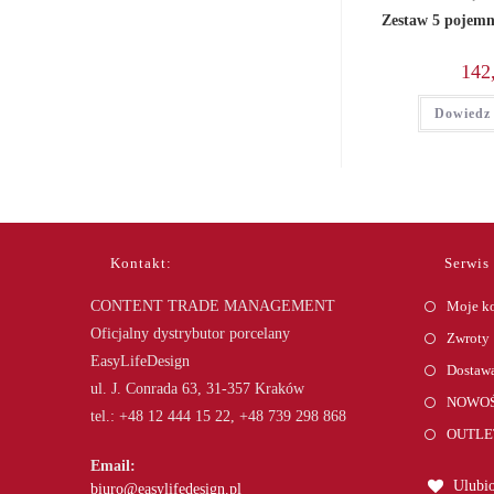
Zestaw 5 pojem
142
Dowiedz 
Kontakt:
Serwis
CONTENT TRADE MANAGEMENT
Moje k
Oficjalny dystrybutor porcelany
Zwroty
EasyLifeDesign
Dostawa
ul. J. Conrada 63, 31-357 Kraków
NOWOŚ
tel.: +48 12 444 15 22, +48 739 298 868
OUTLE
Email:
Ulubio
Opens
biuro@easylifedesign.pl