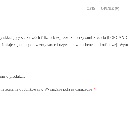
OPIS
OPINIE (0)
y składający się z dwóch filiżanek espresso z talerzykami z kolekcji ORGAN
y. Nadaje się do mycia w zmywarce i używania w kuchence mikrofalowej. Wym
inii o produkcie.
*
nie zostanie opublikowany.
Wymagane pola są oznaczone