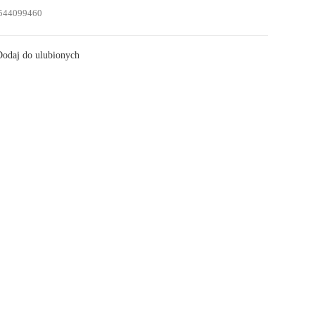
544099460
odaj do ulubionych