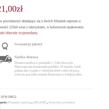
21,00
zł
w porcelanowy składający się z dwóch filiżanek espresso o
mności 125ml wraz z talerzykami, w kolorowym opakowaniu
ukt obecnie wyprzedany.
Gwarancja jakości
Szybka dostawa
Dostawa możliwa w przedziale 1- 2 dni roboczych.
Planowana data dostarczenia produktu: 10 sierpnia. Jeżeli
podana data wypada w sobotę lub dzień wolny od pracy,
wówczas przesyłka zostanie dostarczona w kolejnym dniu.
:
1838 ORG2
gorie:
Filiżanki espresso
,
ORGANIC
,
Wszystkie produkty
: