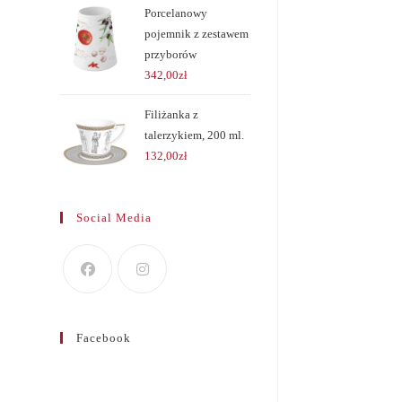
Porcelanowy
pojemnik z zestawem
przyborów
342,00
zł
Filiżanka z
talerzykiem, 200 ml.
132,00
zł
Social Media
Facebook