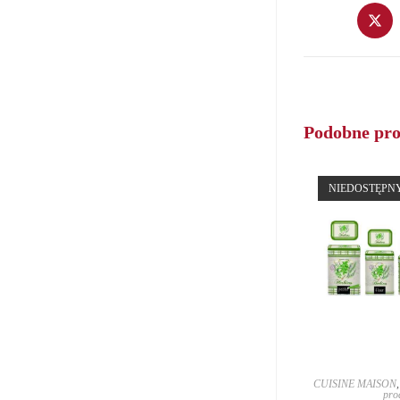
Opens
in
a
new
window
Podobne pr
NIEDOSTĘPN
CUISINE MAISON
pro