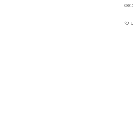
8001
D