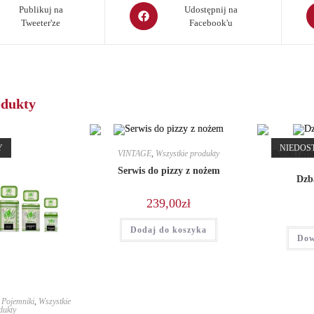
Opens
O
Publikuj na
Udostępnij na
Tweeter'ze
Facebook'u
in
in
a
a
new
n
window
w
odukty
Y
NIEDOS
VINTAGE
,
Wszystkie produkty
Butelki i dzb
Serwis do pizzy z nożem
Dzb
239,00
zł
Dodaj do koszyka
Dow
,
Pojemniki
,
Wszystkie
dukty