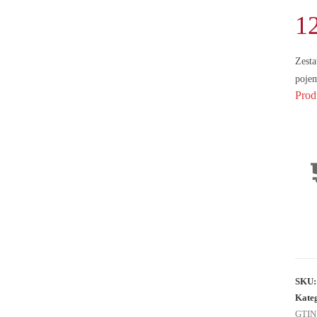
1
Zesta
poje
Prod
SKU
Kate
GTIN