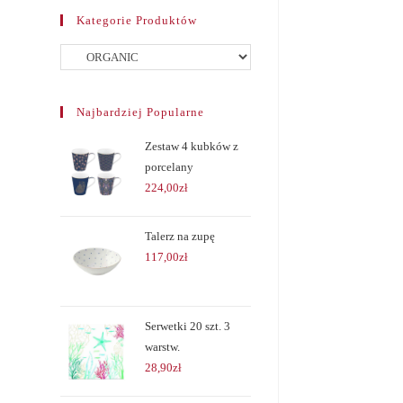
Kategorie Produktów
Najbardziej Popularne
Zestaw 4 kubków z
porcelany
224,00
zł
Talerz na zupę
117,00
zł
Serwetki 20 szt. 3
warstw.
28,90
zł