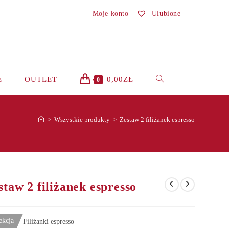
Moje konto
Ulubione –
TOGGLE
E
OUTLET
0,00
ZŁ
0
WEBSITE
>
Wszystkie produkty
>
Zestaw 2 filiżanek espresso
SEARCH
staw 2 filiżanek espresso
ekcja
Filiżanki espresso