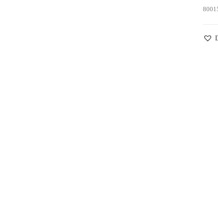
8001
D