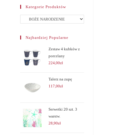
Kategorie Produktów
Najbardziej Popularne
Zestaw 4 kubków z
porcelany
224,00
zł
Talerz na zupę
117,00
zł
Serwetki 20 szt. 3
warstw.
28,90
zł