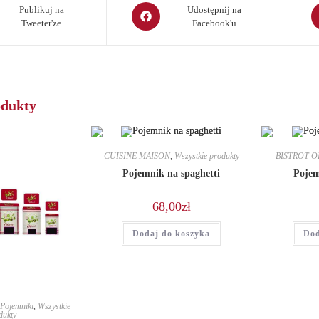
Opens
O
Publikuj na
Udostępnij na
Tweeter'ze
Facebook'u
in
in
a
a
new
n
window
w
odukty
CUISINE MAISON
,
Wszystkie produkty
BISTROT O
Pojemnik na spaghetti
Pojem
68,00
zł
Dodaj do koszyka
Dod
,
Pojemniki
,
Wszystkie
dukty