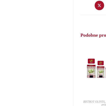
Opens
in
a
new
window
Podobne pr
BISTROT OLIVES
pro