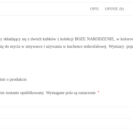
OPIS
OPINIE (0)
wy składający się z dwóch kubków z kolekcji BOŻE NARODZENIE, w kolorow
 się do mycia w zmywarce i używania w kuchence mikrofalowej. Wymiary: poj
inii o produkcie.
*
nie zostanie opublikowany.
Wymagane pola są oznaczone