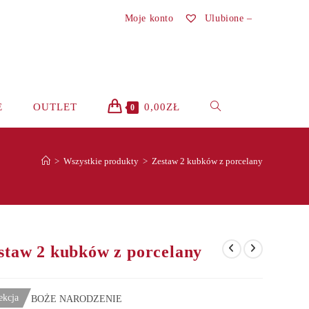
Moje konto
Ulubione –
TOGGLE
E
OUTLET
0,00
ZŁ
0
WEBSITE
>
Wszystkie produkty
>
Zestaw 2 kubków z porcelany
SEARCH
staw 2 kubków z porcelany
ekcja
BOŻE NARODZENIE