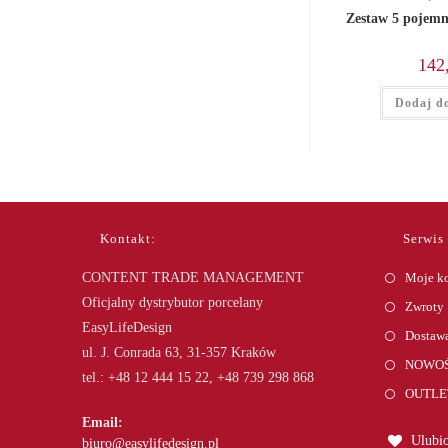
Zestaw 5 pojem
142
Dodaj d
Kontakt:
Serwis
CONTENT TRADE MANAGEMENT
Moje k
Oficjalny dystrybutor porcelany
Zwroty
EasyLifeDesign
Dostawa
ul. J. Conrada 63, 31-357 Kraków
NOWOŚ
tel.: +48 12 444 15 22, +48 739 298 868
OUTLE
Email:
Ulubio
Opens
biuro@easylifedesign.pl