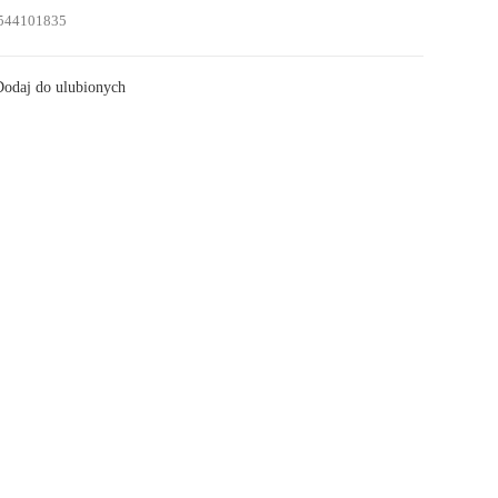
544101835
odaj do ulubionych