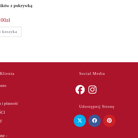
ników z pokrywką
,00
zł
o koszyka
 Klienta
Social Media
onto
Opens
Opens
 i płatność
Udostępnij Stronę
in
in
CI
a
a
T
new
new
tab
tab
ne -