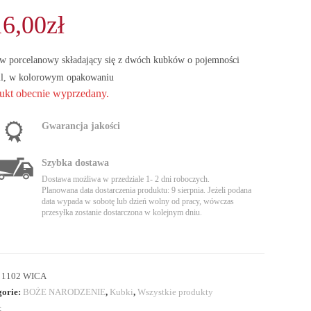
16,00
zł
w porcelanowy składający się z dwóch kubków o pojemności
l, w kolorowym opakowaniu
ukt obecnie wyprzedany.
Gwarancja jakości
Szybka dostawa
Dostawa możliwa w przedziale 1- 2 dni roboczych.
Planowana data dostarczenia produktu: 9 sierpnia. Jeżeli podana
data wypada w sobotę lub dzień wolny od pracy, wówczas
przesyłka zostanie dostarczona w kolejnym dniu.
:
1102 WICA
gorie:
BOŻE NARODZENIE
,
Kubki
,
Wszystkie produkty
: