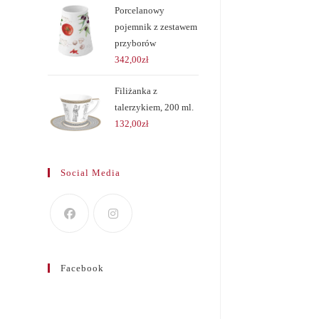
Porcelanowy
pojemnik z zestawem
przyborów
342,00
zł
Filiżanka z
talerzykiem, 200 ml.
132,00
zł
Social Media
Facebook