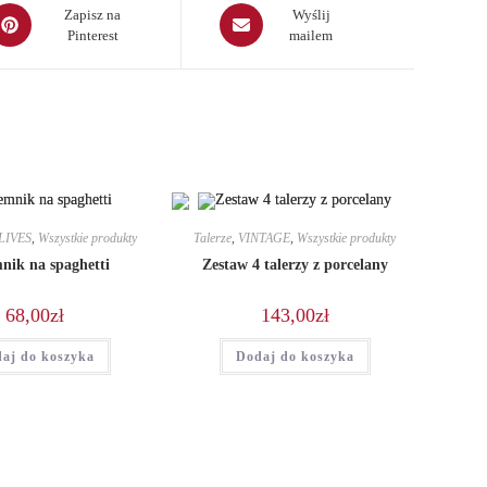
pens
Opens
Zapisz na
Wyślij
Pinterest
mailem
in
a
ew
new
indow
window
LIVES
,
Wszystkie produkty
Talerze
,
VINTAGE
,
Wszystkie produkty
nik na spaghetti
Zestaw 4 talerzy z porcelany
68,00
zł
143,00
zł
aj do koszyka
Dodaj do koszyka