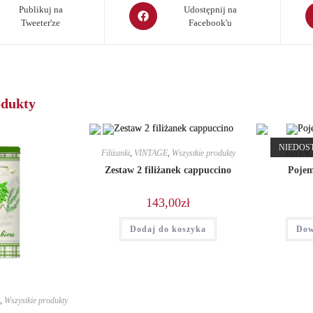
Opens
O
Publikuj na
Udostępnij na
Tweeter'ze
Facebook'u
in
in
a
a
new
n
window
w
odukty
NIEDOS
Filiżanki
,
VINTAGE
,
Wszystkie produkty
VINTA
Zestaw 2 filiżanek cappuccino
Pojem
143,00
zł
Dodaj do koszyka
Dow
,
Wszystkie produkty