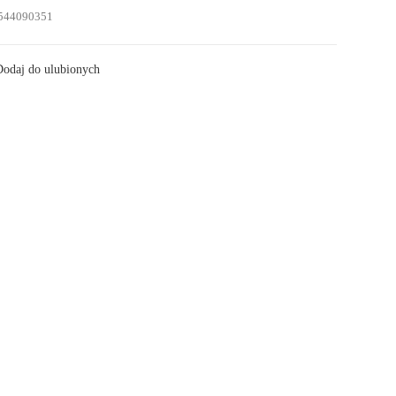
544090351
odaj do ulubionych