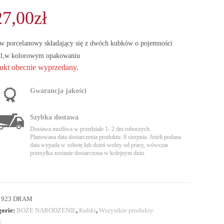
27,00
zł
w porcelanowy składający się z dwóch kubków o pojemności
l,w kolorowym opakowaniu
ukt obecnie wyprzedany.
Gwarancja jakości
Szybka dostawa
Dostawa możliwa w przedziale 1- 2 dni roboczych.
Planowana data dostarczenia produktu: 8 sierpnia. Jeżeli podana
data wypada w sobotę lub dzień wolny od pracy, wówczas
przesyłka zostanie dostarczona w kolejnym dniu.
:
923 DRAM
gorie:
BOŻE NARODZENIE
,
Kubki
,
Wszystkie produkty
: