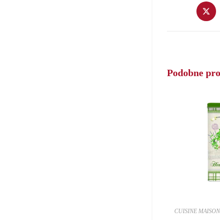
Opens
in
a
new
window
Podobne pr
CUISINE MAISON