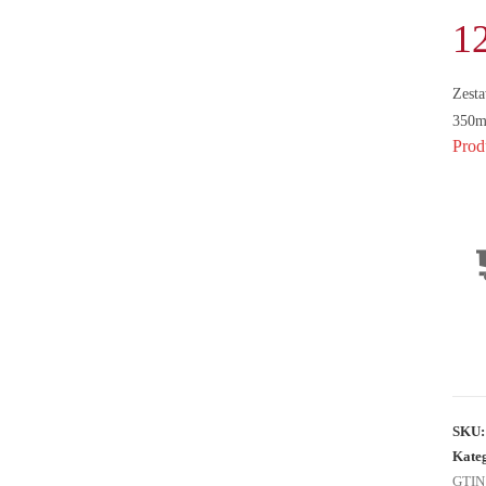
1
Zesta
350m
Prod
SKU
Kate
GTIN