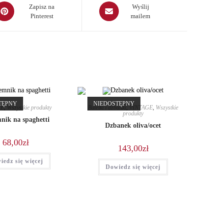
pens
Opens
Zapisz na
Wyślij
Pinterest
mailem
in
a
ew
new
indow
window
TĘPNY
NIEDOSTĘPNY
GE
,
Wszystkie produkty
Butelki i dzbanki
,
VINTAGE
,
Wszystkie
produkty
nik na spaghetti
Dzbanek oliva/ocet
68,00
zł
143,00
zł
iedz się więcej
Dowiedz się więcej