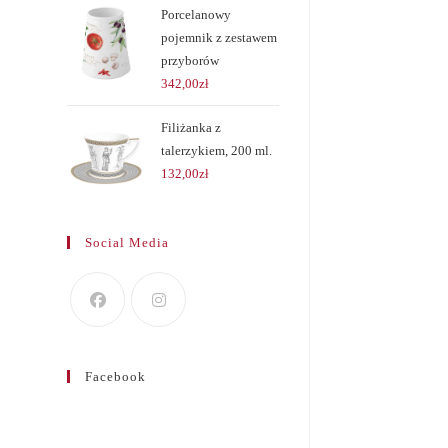
Porcelanowy
pojemnik z zestawem
przyborów
342,00
zł
Filiżanka z
talerzykiem, 200 ml.
132,00
zł
Social Media
Facebook