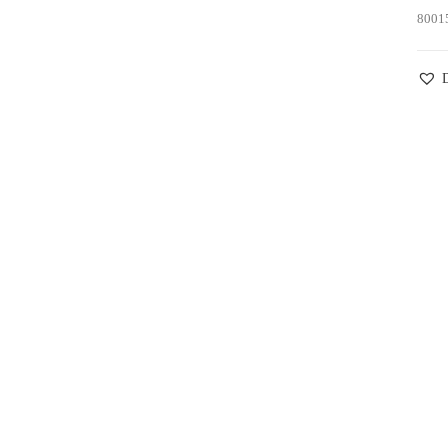
8001
D