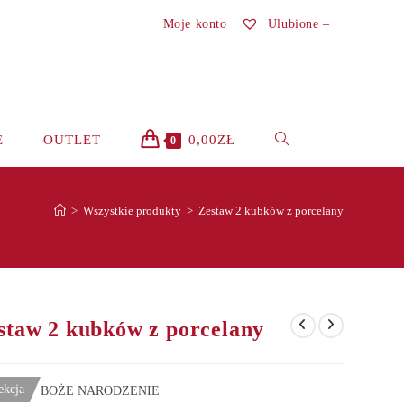
Moje konto
Ulubione –
TOGGLE
E
OUTLET
0,00
ZŁ
0
WEBSITE
>
Wszystkie produkty
>
Zestaw 2 kubków z porcelany
SEARCH
staw 2 kubków z porcelany
ekcja
BOŻE NARODZENIE