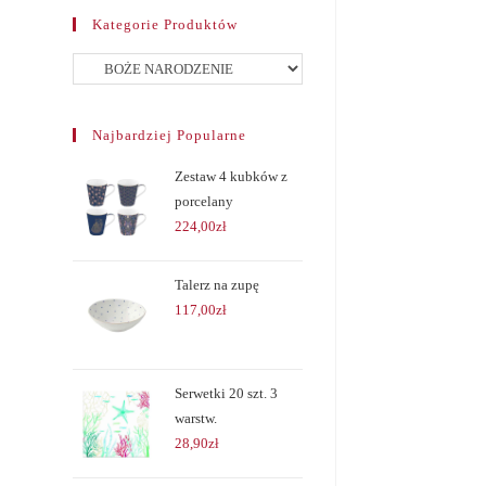
Kategorie Produktów
Najbardziej Popularne
Zestaw 4 kubków z
porcelany
224,00
zł
Talerz na zupę
117,00
zł
Serwetki 20 szt. 3
warstw.
28,90
zł