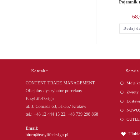
Pojemnik n
68,
Dodaj d
Kontakt:
Serwis
CONTENT TRADE MANAGEMENT
Moje k
Oficjalny dystrybutor porcelany
Zwroty
EasyLifeDesign
Dostawa
ul. J. Conrada 63, 31-357 Kraków
NOWOŚ
tel.: +48 12 444 15 22, +48 739 298 868
OUTLE
Email:
Ulubio
Opens
biuro@easylifedesign.pl