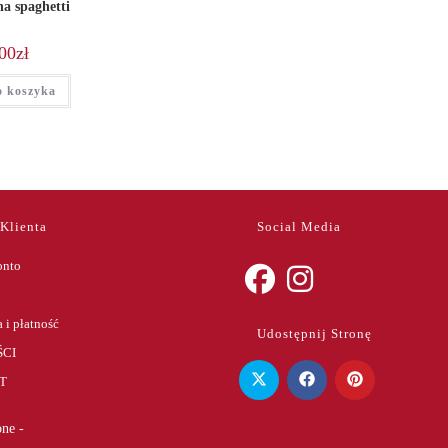
a spaghetti
00
zł
o koszyka
 Klienta
Social Media
onto
Opens
Opens
 i płatność
Udostępnij Stronę
in
in
CI
a
a
T
new
new
tab
tab
ne -