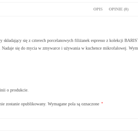
OPIS
OPINIE (0)
y składający się z czterech porcelanowych filiżanek espresso z kolekcji BA
y. Nadaje się do mycia w zmywarce i używania w kuchence mikrofalowej. Wymi
inii o produkcie.
*
nie zostanie opublikowany.
Wymagane pola są oznaczone