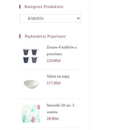
Kategorie Produktów
Najbardziej Popularne
Zestaw 4 kubków z
porcelany
224,00
zł
Talerz na zupę
117,00
zł
Serwetki 20 szt. 3
warstw.
28,90
zł