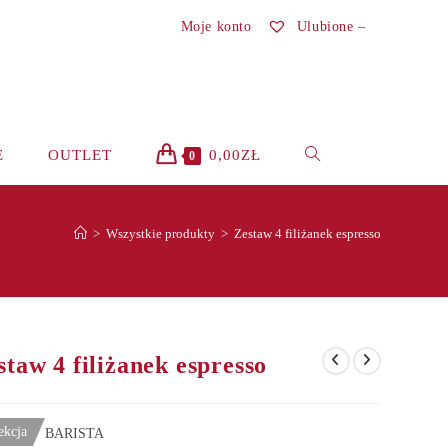
Moje konto
Ulubione –
TOGGLE
E
OUTLET
0,00
ZŁ
0
WEBSITE
>
Wszystkie produkty
>
Zestaw 4 filiżanek espresso
SEARCH
staw 4 filiżanek espresso
ekcja
BARISTA