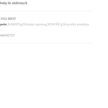
odaj do ulubionych
anek
sso
:
1952 BRST
gorie:
BARISTA
,
Filiżanki espresso
,
NOWOŚCI
,
Wszystkie produkty
:
544142715