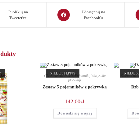
Opens
O
Publikuj na
Udostępnij na
Tweeter'ze
Facebook'u
in
in
a
a
new
n
window
w
odukty
Y
NIEDOSTĘPNY
NIEDOS
CUISINE MAISON
,
Pojemniki
,
Wszystkie
Butelki i dzb
produkty
Zestaw 5 pojemników z pokrywką
Dzb
142,00
zł
Dowiedz się więcej
Dow