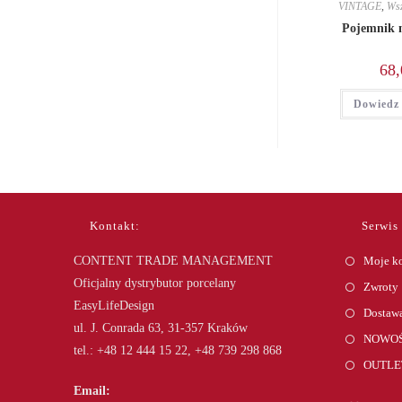
VINTAGE
,
Wsz
Pojemnik n
68,
Dowiedz 
Kontakt:
Serwis
CONTENT TRADE MANAGEMENT
Moje k
Oficjalny dystrybutor porcelany
Zwroty
EasyLifeDesign
Dostawa
ul. J. Conrada 63, 31-357 Kraków
NOWOŚ
tel.: +48 12 444 15 22, +48 739 298 868
OUTLE
Email: