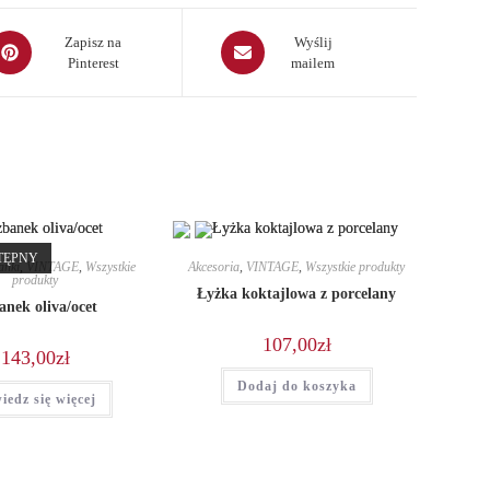
pens
Opens
Zapisz na
Wyślij
Pinterest
mailem
in
a
ew
new
indow
window
TĘPNY
anki
,
VINTAGE
,
Wszystkie
Akcesoria
,
VINTAGE
,
Wszystkie produkty
produkty
Łyżka koktajlowa z porcelany
anek oliva/ocet
107,00
zł
143,00
zł
Dodaj do koszyka
iedz się więcej