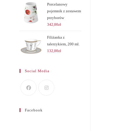
Porcelanowy
pojemnik z zestawem
przyborów
342,00
zł
Filiżanka z
talerzykiem, 200 ml.
132,00
zł
Social Media
Facebook