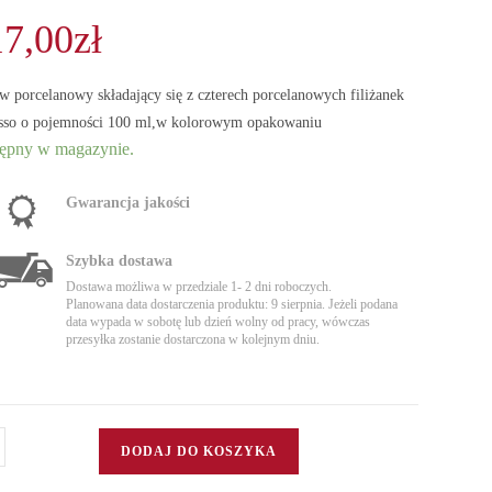
17,00
zł
w porcelanowy składający się z czterech porcelanowych filiżanek
esso o pojemności 100 ml,w kolorowym opakowaniu
ępny w magazynie.
Gwarancja jakości
Szybka dostawa
Dostawa możliwa w przedziale 1- 2 dni roboczych.
Planowana data dostarczenia produktu: 9 sierpnia. Jeżeli podana
data wypada w sobotę lub dzień wolny od pracy, wówczas
przesyłka zostanie dostarczona w kolejnym dniu.
DODAJ DO KOSZYKA
aw