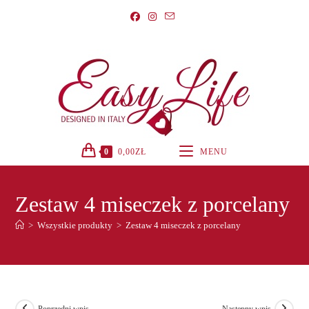
Koniec
treści
0
0,00
ZŁ
MENU
Zestaw 4 miseczek z porcelany
>
Wszystkie produkty
>
Zestaw 4 miseczek z porcelany
Poprzedni wpis
Następny wpis