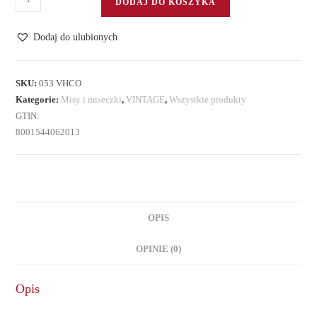
DODAJ DO KOSZYKA
Zestaw
4
Dodaj do ulubionych
miseczek
z
porcelany
SKU:
053 VHCO
Kategorie:
Misy i miseczki
,
VINTAGE
,
Wszystkie produkty
GTIN:
8001544062013
OPIS
OPINIE (0)
Opis