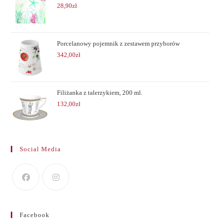
28,90
zł
Porcelanowy pojemnik z zestawem przyborów
342,00
zł
Filiżanka z talerzykiem, 200 ml.
132,00
zł
Social Media
Facebook