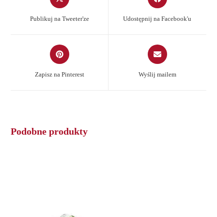
in
in
a
a
Publikuj na Tweeter'ze
Udostępnij na Facebook'u
new
new
window
window
Opens
Opens
in
in
a
a
Zapisz na Pinterest
Wyślij mailem
new
new
window
window
Podobne produkty