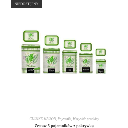
NIEDOSTĘPNY
CUISINE MAISON
,
Pojemniki
,
Wszystkie produkty
Zestaw 5 pojemników z pokrywką