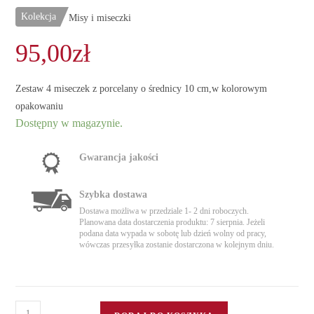
Kolekcja
Misy i miseczki
95,00
zł
Zestaw 4 miseczek z porcelany o średnicy 10 cm,w kolorowym
opakowaniu
Dostępny w magazynie.
Gwarancja jakości
Szybka dostawa
Dostawa możliwa w przedziale 1- 2 dni roboczych.
Planowana data dostarczenia produktu: 7 sierpnia. Jeżeli
podana data wypada w sobotę lub dzień wolny od pracy,
wówczas przesyłka zostanie dostarczona w kolejnym dniu.
ilość