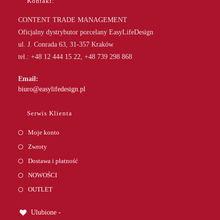
Kontakt:
CONTENT TRADE MANAGEMENT
Oficjalny dystrybutor porcelany EasyLifeDesign
ul. J. Conrada 63, 31-357 Kraków
tel.: +48 12 444 15 22, +48 739 298 868
Email:
Opens
biuro@easylifedesign.pl
in
your
Serwis Klienta
application
Moje konto
Zwroty
Dostawa i płatność
NOWOŚCI
OUTLET
Ulubione -