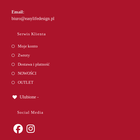
Email:
Opens
biuro@easylifedesign.pl
in
your
Serwis Klienta
application
Moje konto
Zwroty
Dostawa i płatność
NOWOŚCI
OUTLET
Ulubione -
Social Media