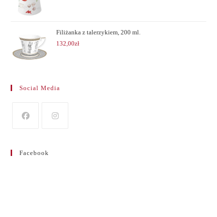
Filiżanka z talerzykiem, 200 ml.
132,00
zł
Social Media
Opens
Opens
in
in
Facebook
a
a
new
new
tab
tab