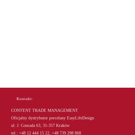
Kontakt:
CONTENT TRADE MANAGEMENT
Oficjalny dystrybutor porcelany EasyLifeDesign
ul. J. Conrada 63, 31-357 Kraków
tel.: +48 12 444 15 22, +48 739 298 868