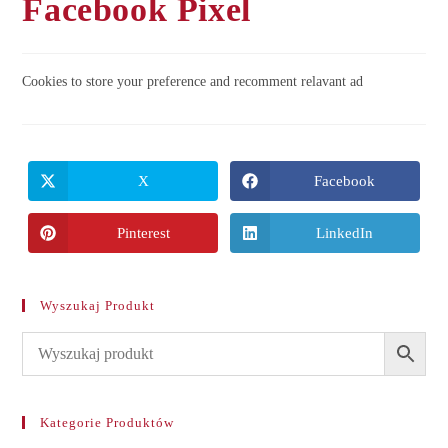
Facebook Pixel
Cookies to store your preference and recomment relavant ad
X
Facebook
Opens
Opens
in
in
a
a
new
new
Pinterest
LinkedIn
Opens
Opens
window
window
in
in
a
a
new
new
window
window
Wyszukaj Produkt
Kategorie Produktów