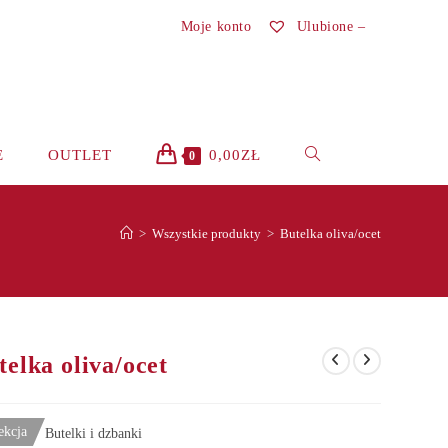
Moje konto
Ulubione –
TOGGLE
E
OUTLET
0,00
ZŁ
0
WEBSITE
>
Wszystkie produkty
>
Butelka oliva/ocet
SEARCH
telka oliva/ocet
ekcja
Butelki i dzbanki