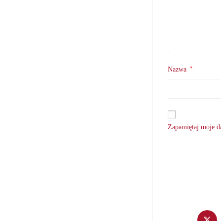
*
Nazwa
Zapamiętaj moje da
Opens