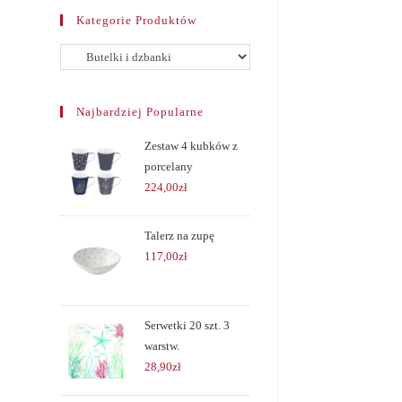
Kategorie Produktów
Najbardziej Popularne
Zestaw 4 kubków z
porcelany
224,00
zł
Talerz na zupę
117,00
zł
Serwetki 20 szt. 3
warstw.
28,90
zł