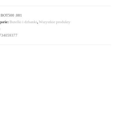
:
BOT500 .081
gorie:
Butelki i dzbanki
,
Wszystkie produkty
:
734059377