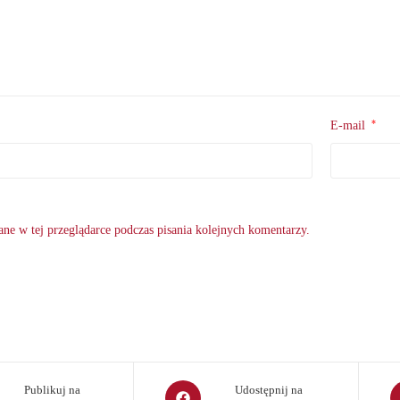
*
E-mail
ne w tej przeglądarce podczas pisania kolejnych komentarzy.
Opens
O
Publikuj na
Udostępnij na