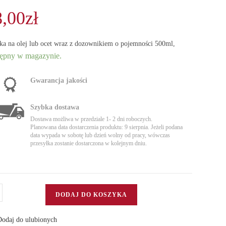
8,00
zł
ka na olej lub ocet wraz z dozownikiem o pojemności 500ml,
ępny w magazynie.
Gwarancja jakości
Szybka dostawa
Dostawa możliwa w przedziale 1- 2 dni roboczych.
Planowana data dostarczenia produktu: 9 sierpnia. Jeżeli podana
data wypada w sobotę lub dzień wolny od pracy, wówczas
przesyłka zostanie dostarczona w kolejnym dniu.
DODAJ DO KOSZYKA
ka
/ocet
odaj do ulubionych