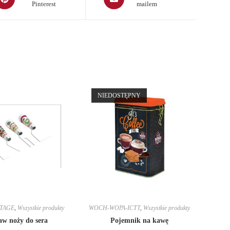
Pinterest
mailem
in
a
ew
new
indow
window
NIEDOSTĘPNY
NTAGE
,
Wszystkie produkty
WOCH-WOPA-ICTT
,
Wszystkie produkty
aw noży do sera
Pojemnik na kawę