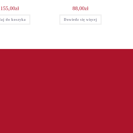
155,00
zł
88,00
zł
aj do koszyka
Dowiedz się więcej