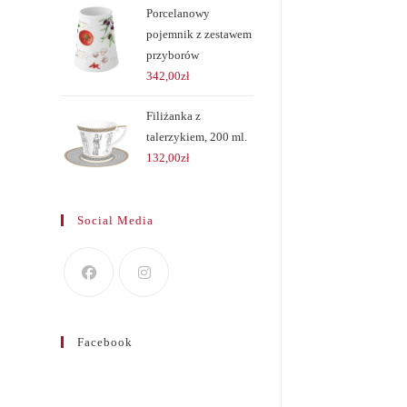
Porcelanowy
pojemnik z zestawem
przyborów
342,00
zł
Filiżanka z
talerzykiem, 200 ml.
132,00
zł
Social Media
Facebook