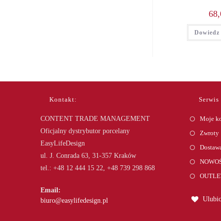
68,
Dowiedz 
Kontakt:
Serwis
CONTENT TRADE MANAGEMENT
Moje k
Oficjalny dystrybutor porcelany
Zwroty
EasyLifeDesign
Dostawa
ul. J. Conrada 63, 31-357 Kraków
NOWOŚ
tel.: +48 12 444 15 22, +48 739 298 868
OUTLE
Email:
Ulubio
Opens
biuro@easylifedesign.pl
in
your