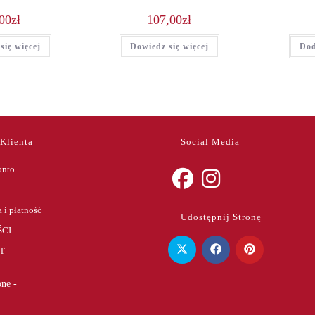
00
zł
107,00
zł
się więcej
Dowiedz się więcej
Dod
 Klienta
Social Media
onto
Opens
Opens
 i płatność
Udostępnij Stronę
in
in
CI
a
a
T
new
new
tab
tab
ne -