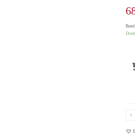
6
Butel
Dost
ilość
Butel
oliva
D