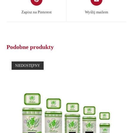
in
in
a
a
Zapisz na Pinterest
Wyślij mailem
new
new
window
window
Podobne produkty
NIEDOSTĘPNY