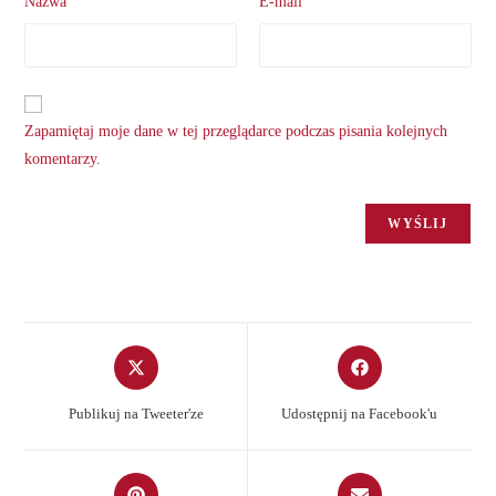
Nazwa
E-mail
Zapamiętaj moje dane w tej przeglądarce podczas pisania kolejnych
komentarzy.
Opens
Opens
in
in
a
a
Publikuj na Tweeter'ze
Udostępnij na Facebook'u
new
new
window
window
Opens
Opens