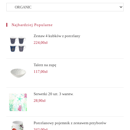
Najbardziej Popularne
Zestaw 4 kubków z porcelany
224,00
zł
Talerz na zupę
117,00
zł
Serwetki 20 szt. 3 warstw.
28,90
zł
Porcelanowy pojemnik z zestawem przyborów
342,00
zł