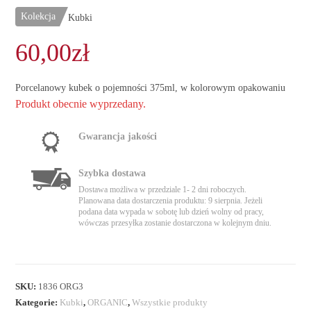
Kolekcja
Kubki
60,00
zł
Porcelanowy kubek o pojemności 375ml, w kolorowym opakowaniu
Produkt obecnie wyprzedany.
Gwarancja jakości
Szybka dostawa
Dostawa możliwa w przedziale 1- 2 dni roboczych.
Planowana data dostarczenia produktu: 9 sierpnia. Jeżeli
podana data wypada w sobotę lub dzień wolny od pracy,
wówczas przesyłka zostanie dostarczona w kolejnym dniu.
SKU:
1836 ORG3
Kategorie:
Kubki
,
ORGANIC
,
Wszystkie produkty