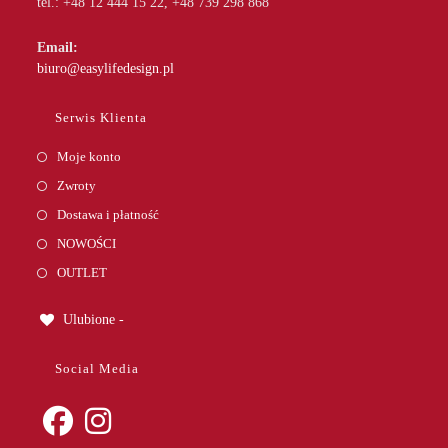
tel.: +48 12 444 15 22, +48 739 298 868
Email:
Opens
biuro@easylifedesign.pl
in
your
Serwis Klienta
application
Moje konto
Zwroty
Dostawa i płatność
NOWOŚCI
OUTLET
Ulubione -
Social Media