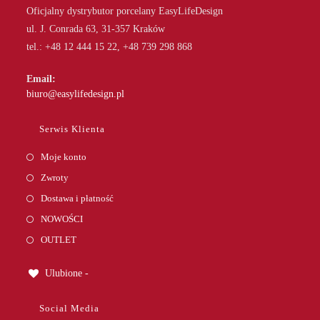
Oficjalny dystrybutor porcelany EasyLifeDesign
ul. J. Conrada 63, 31-357 Kraków
tel.: +48 12 444 15 22, +48 739 298 868
Email:
Opens
biuro@easylifedesign.pl
in
your
Serwis Klienta
application
Moje konto
Zwroty
Dostawa i płatność
NOWOŚCI
OUTLET
Ulubione -
Social Media