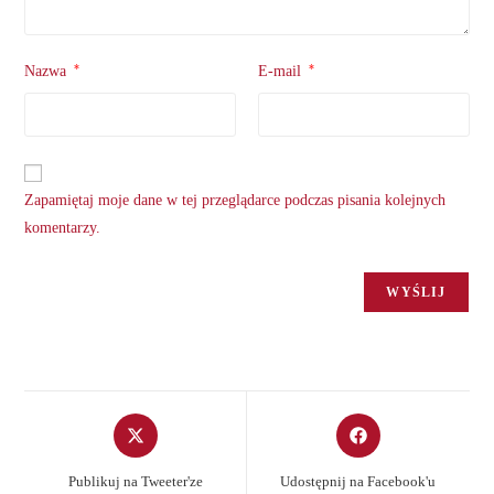
*
*
Nazwa
E-mail
Zapamiętaj moje dane w tej przeglądarce podczas pisania kolejnych
komentarzy.
Opens
Opens
in
in
a
a
Publikuj na Tweeter'ze
Udostępnij na Facebook'u
new
new