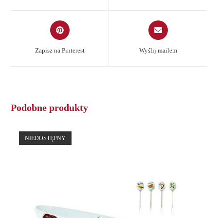
window
window
Opens
Opens
in
in
a
a
Zapisz na Pinterest
Wyślij mailem
new
new
window
window
Podobne produkty
NIEDOSTĘPNY