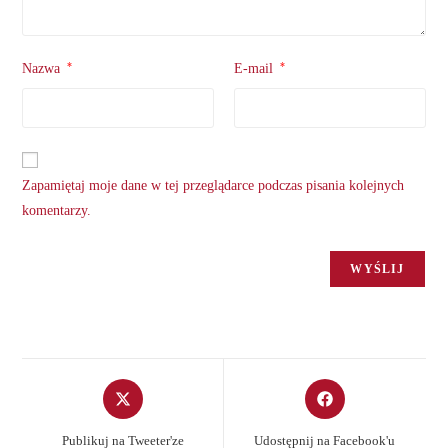
*
*
Nazwa
E-mail
Zapamiętaj moje dane w tej przeglądarce podczas pisania kolejnych
komentarzy.
Opens
Opens
in
in
a
a
Publikuj na Tweeter'ze
Udostępnij na Facebook'u