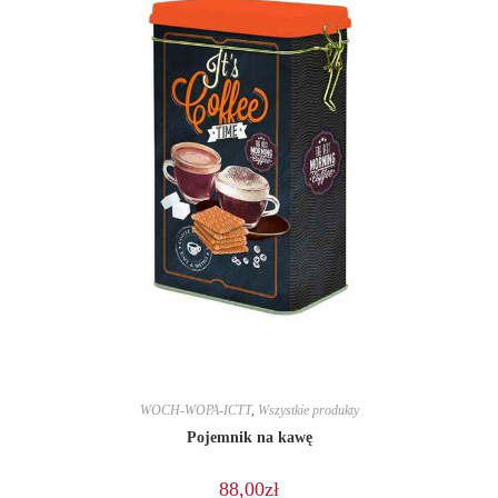
WOCH-WOPA-ICTT
,
Wszystkie produkty
Pojemnik na kawę
88,00
zł