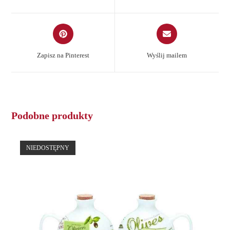
new
new
window
window
Opens
Opens
in
in
a
a
Zapisz na Pinterest
Wyślij mailem
new
new
window
window
Podobne produkty
NIEDOSTĘPNY