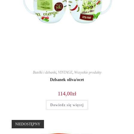
Butelki i dzbanki
,
VINTAGE
,
Wszystkie produkty
Dzbanek oliva/ocet
114,00
zł
Dowiedz się więcej
NIEDOSTĘPNY