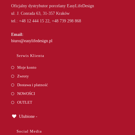
Oficjalny dystrybutor porcelany EasyLifeDesign
ul. J. Conrada 63, 31-357 Kraków
tel.: +48 12 444 15 22, +48 739 298 868
Email:
Opens
biuro@easylifedesign.pl
in
your
Serwis Klienta
application
Moje konto
Zwroty
Dostawa i płatność
NOWOŚCI
OUTLET
Ulubione -
Social Media