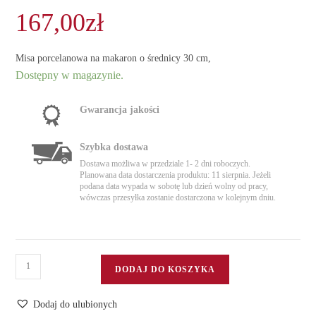
167,00
zł
Misa porcelanowa na makaron o średnicy 30 cm,
Dostępny w magazynie.
Gwarancja jakości
Szybka dostawa
Dostawa możliwa w przedziale 1- 2 dni roboczych.
Planowana data dostarczenia produktu: 11 sierpnia. Jeżeli
podana data wypada w sobotę lub dzień wolny od pracy,
wówczas przesyłka zostanie dostarczona w kolejnym dniu.
ilość
DODAJ DO KOSZYKA
Misa
porcelanowa
Dodaj do ulubionych
duża