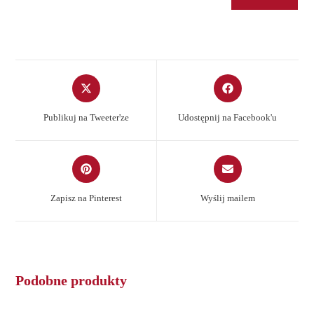
Opens
Opens
in
in
a
a
Publikuj na Tweeter'ze
Udostępnij na Facebook'u
new
new
window
window
Opens
Opens
in
in
a
a
Zapisz na Pinterest
Wyślij mailem
new
new
window
window
Podobne produkty