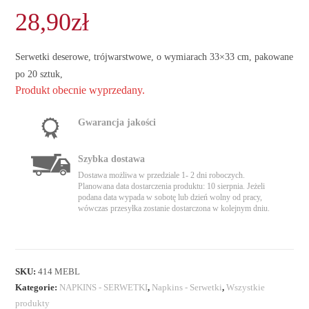
28,90
zł
Serwetki deserowe, trójwarstwowe, o wymiarach 33×33 cm, pakowane
po 20 sztuk,
Produkt obecnie wyprzedany.
Gwarancja jakości
Szybka dostawa
Dostawa możliwa w przedziale 1- 2 dni roboczych.
Planowana data dostarczenia produktu: 10 sierpnia. Jeżeli
podana data wypada w sobotę lub dzień wolny od pracy,
wówczas przesyłka zostanie dostarczona w kolejnym dniu.
SKU:
414 MEBL
Kategorie:
NAPKINS - SERWETKI
,
Napkins - Serwetki
,
Wszystkie
produkty