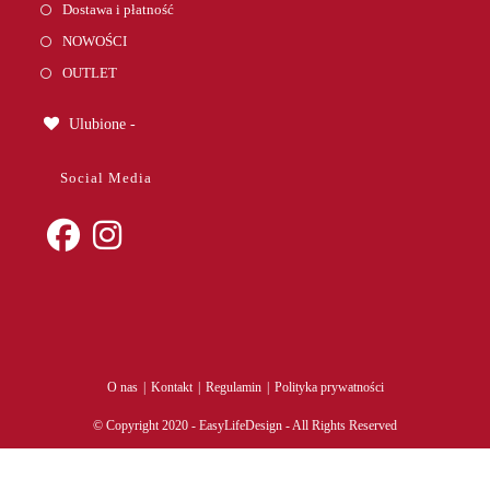
Dostawa i płatność
NOWOŚCI
OUTLET
Ulubione -
Social Media
Opens
Opens
in
in
a
a
new
new
tab
tab
O nas
Kontakt
Regulamin
Polityka prywatności
© Copyright 2020 - EasyLifeDesign - All Rights Reserved