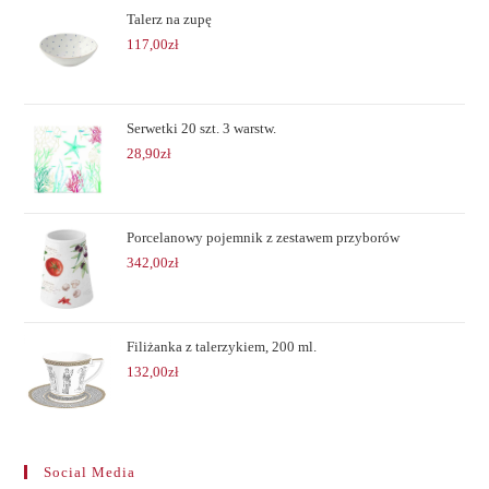
Talerz na zupę
117,00
zł
Serwetki 20 szt. 3 warstw.
28,90
zł
Porcelanowy pojemnik z zestawem przyborów
342,00
zł
Filiżanka z talerzykiem, 200 ml.
132,00
zł
Social Media