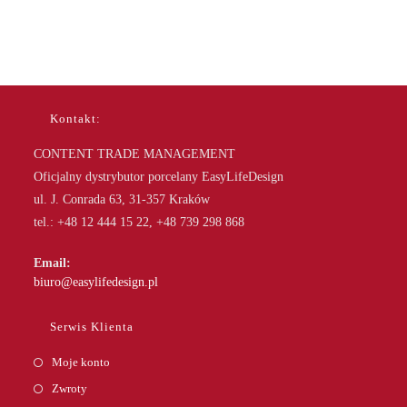
Kontakt:
CONTENT TRADE MANAGEMENT
Oficjalny dystrybutor porcelany EasyLifeDesign
ul. J. Conrada 63, 31-357 Kraków
tel.: +48 12 444 15 22, +48 739 298 868
Email:
Opens
biuro@easylifedesign.pl
in
your
Serwis Klienta
application
Moje konto
Zwroty