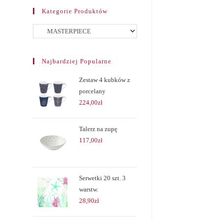
Kategorie Produktów
Najbardziej Popularne
Zestaw 4 kubków z
porcelany
224,00
zł
Talerz na zupę
117,00
zł
Serwetki 20 szt. 3
warstw.
28,90
zł