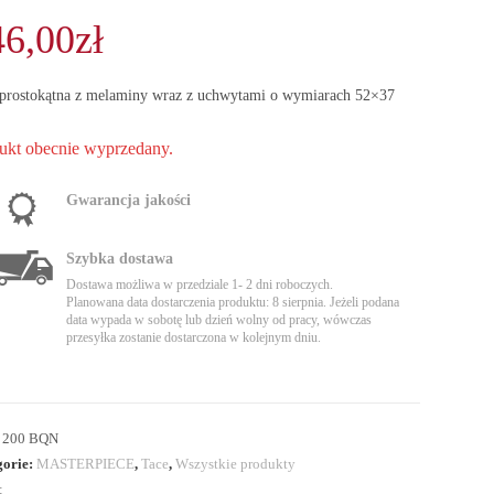
46,00
zł
 prostokątna z melaminy wraz z uchwytami o wymiarach 52×37
ukt obecnie wyprzedany.
Gwarancja jakości
Szybka dostawa
Dostawa możliwa w przedziale 1- 2 dni roboczych.
Planowana data dostarczenia produktu: 8 sierpnia. Jeżeli podana
data wypada w sobotę lub dzień wolny od pracy, wówczas
przesyłka zostanie dostarczona w kolejnym dniu.
:
200 BQN
gorie:
MASTERPIECE
,
Tace
,
Wszystkie produkty
: