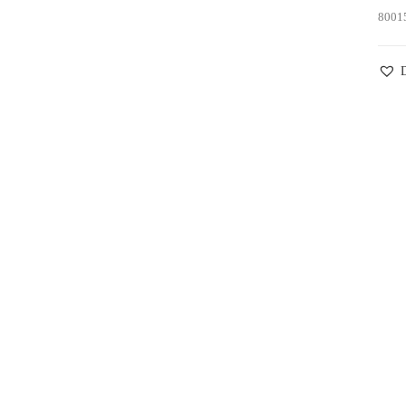
8001
D