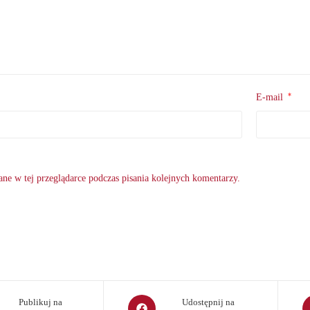
*
E-mail
ne w tej przeglądarce podczas pisania kolejnych komentarzy.
Opens
O
Publikuj na
Udostępnij na