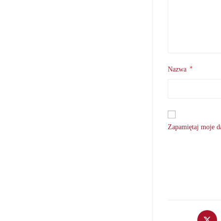
*
Nazwa
Zapamiętaj moje da
Opens