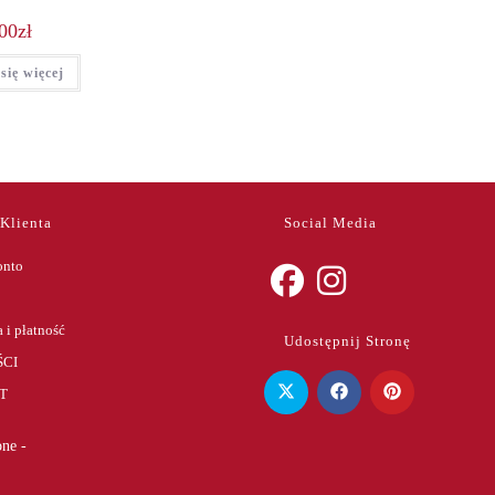
00
zł
się więcej
 Klienta
Social Media
onto
Opens
Opens
 i płatność
Udostępnij Stronę
in
in
CI
a
a
T
new
new
tab
tab
ne -