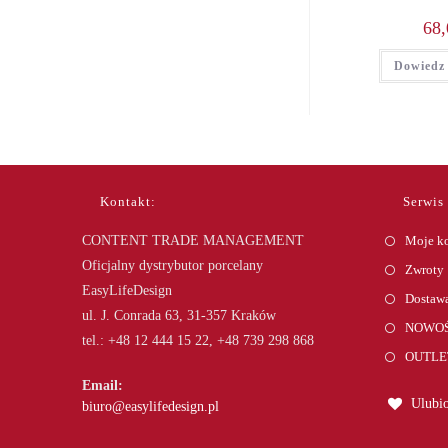
68,
Dowiedz 
Kontakt:
Serwis
CONTENT TRADE MANAGEMENT
Moje k
Oficjalny dystrybutor porcelany
Zwroty
EasyLifeDesign
Dostawa
ul. J. Conrada 63, 31-357 Kraków
NOWOŚ
tel.: +48 12 444 15 22, +48 739 298 868
OUTLE
Email:
Ulubio
Opens
biuro@easylifedesign.pl
in
your