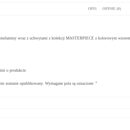
OPIS
OPINIE (0)
 z melaminy wraz z uchwytami z kolekcji MASTERPIECE z kolorowym wzore
inii o produkcie.
*
nie zostanie opublikowany.
Wymagane pola są oznaczone