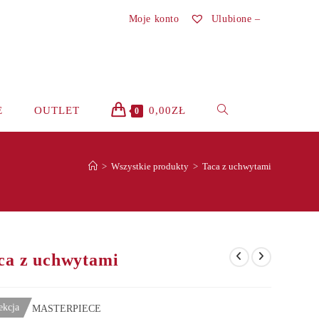
Moje konto
Ulubione –
TOGGLE
E
OUTLET
0,00
ZŁ
0
WEBSITE
>
Wszystkie produkty
>
Taca z uchwytami
SEARCH
ca z uchwytami
ekcja
MASTERPIECE