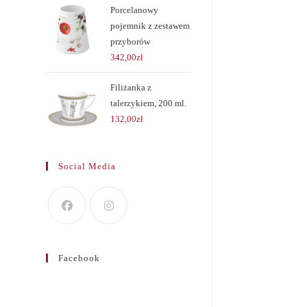
Porcelanowy
pojemnik z zestawem
przyborów
342,00
zł
Filiżanka z
talerzykiem, 200 ml.
132,00
zł
Social Media
Facebook