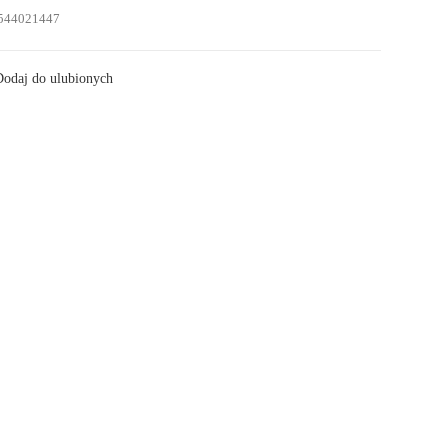
544021447
odaj do ulubionych