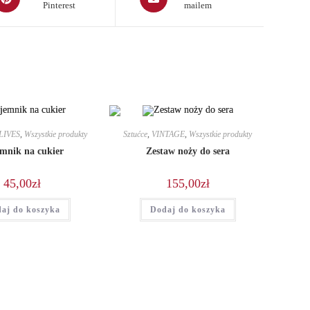
Pinterest
mailem
in
a
ew
new
indow
window
LIVES
,
Wszystkie produkty
Sztućce
,
VINTAGE
,
Wszystkie produkty
mnik na cukier
Zestaw noży do sera
45,00
zł
155,00
zł
aj do koszyka
Dodaj do koszyka