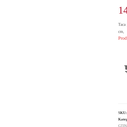
1
Taca
cm,
Prod
SKU
Kate
GTIN