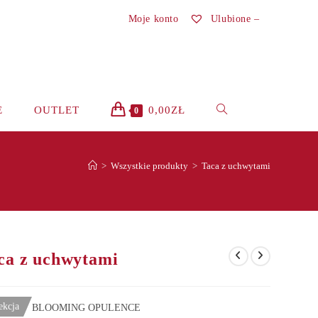
Moje konto
Ulubione –
TOGGLE
E
OUTLET
0,00
ZŁ
0
WEBSITE
>
Wszystkie produkty
>
Taca z uchwytami
SEARCH
ca z uchwytami
ekcja
BLOOMING OPULENCE