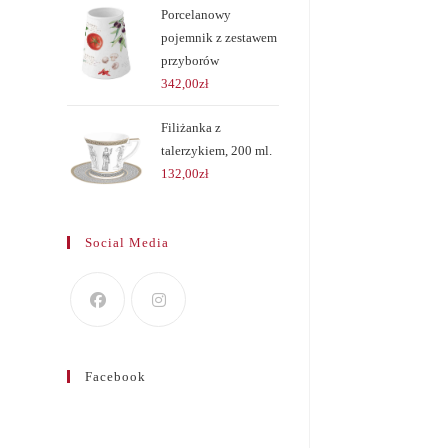
Porcelanowy
pojemnik z zestawem
przyborów
342,00
zł
Filiżanka z
talerzykiem, 200 ml.
132,00
zł
Social Media
Facebook