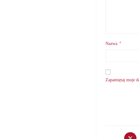
*
Nazwa
Zapamiętaj moje da
Opens