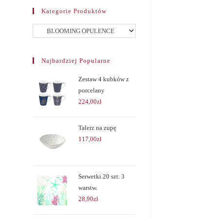
Kategorie Produktów
Najbardziej Popularne
Zestaw 4 kubków z
porcelany
224,00
zł
Talerz na zupę
117,00
zł
Serwetki 20 szt. 3
warstw.
28,90
zł