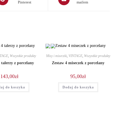
Pinterest
mailem
in
a
ew
new
indow
window
NTAGE
,
Wszystkie produkty
Misy i miseczki
,
VINTAGE
,
Wszystkie produkty
 talerzy z porcelany
Zestaw 4 miseczek z porcelany
143,00
zł
95,00
zł
aj do koszyka
Dodaj do koszyka