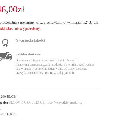
46,00
zł
 prostokątna z melaminy wraz z uchwytami o wymiarach 52×37 cm
ukt obecnie wyprzedany.
Gwarancja jakości
Szybka dostawa
Dostawa możliwa w przedziale 1- 2 dni roboczych.
Planowana data dostarczenia produktu: 7 sierpnia. Jeżeli podana
data wypada w sobotę lub dzień wolny od pracy, wówczas
przesyłka zostanie dostarczona w kolejnym dniu.
:
200 BLOB
gorie:
BLOOMING OPULENCE
,
Tace
,
Wszystkie produkty
:
544016030