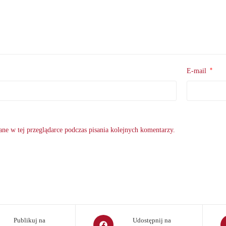
*
E-mail
ne w tej przeglądarce podczas pisania kolejnych komentarzy.
Opens
O
Publikuj na
Udostępnij na