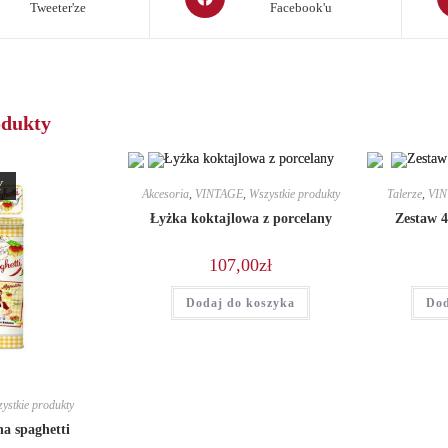
Tweeter'ze
Facebook'u
in
in
a
a
new
n
window
w
odukty
Y
Akcesoria
,
VINTAGE
,
Wszystkie produkty
Talerze
,
VI
Łyżka koktajlowa z porcelany
Zestaw 4
107,00
zł
Dodaj do koszyka
Dod
ystkie produkty
a spaghetti