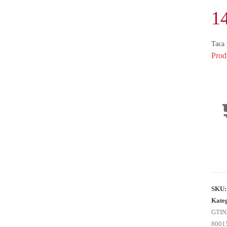
1
Taca
Prod
SKU
Kate
GTIN
8001