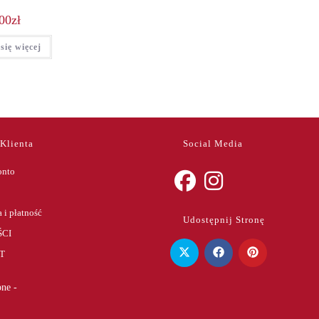
00
zł
się więcej
 Klienta
Social Media
onto
Opens
Opens
 i płatność
Udostępnij Stronę
in
in
CI
a
a
T
new
new
tab
tab
ne -