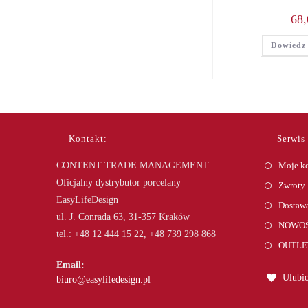
68,
Dowiedz 
Kontakt:
Serwis
CONTENT TRADE MANAGEMENT
Moje k
Oficjalny dystrybutor porcelany
Zwroty
EasyLifeDesign
Dostawa
ul. J. Conrada 63, 31-357 Kraków
NOWOŚ
tel.: +48 12 444 15 22, +48 739 298 868
OUTLE
Email:
Ulubio
Opens
biuro@easylifedesign.pl
in
your